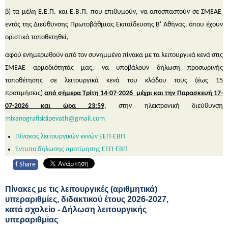
β) τα μέλη Ε.Ε.Π. και Ε.Β.Π. που επιθυμούν, να αποσπαστούν σε ΣΜΕΑΕ
εντός της Διεύθυνσης Πρωτοβάθμιας Εκπαίδευσης Β' Αθήνας, όπου έχουν
οριστικά τοποθετηθεί,
αφού ενημερωθούν από τον συνημμένο πίνακα με τα λειτουργικά κενά στις
ΣΜΕΑΕ αρμοδιότητάς μας, να υποβάλουν δήλωση προσωρινής
τοποθέτησης σε λειτουργικά κενά του κλάδου τους (έως 15
προτιμήσεις)
από σήμερα Τρίτη 14-07-2026 μέχρι και την Παρασκευή 17-
07-2026 και ώρα 23:59
, στην ηλεκτρονική διεύθυνση
mixanografisidipevath@gmail.com
Πίνακας λειτουργικών κενών ΕΕΠ-ΕΒΠ
Έντυπο δήλωσης προτίμησης ΕΕΠ-ΕΒΠ
f
Share
Πίνακες με τις λειτουργικές (αριθμητικά)
υπεραριθμίες, διδακτικού έτους 2026-2027,
κατά σχολείο - Δήλωση λειτουργικής
υπεραριθμίας