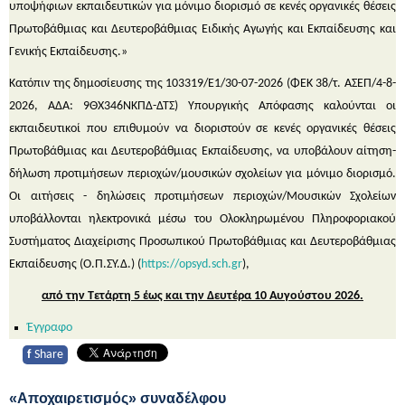
υποψήφιων εκπαιδευτικών για μόνιμο διορισμό σε κενές οργανικές θέσεις
Πρωτοβάθμιας και Δευτεροβάθμιας Ειδικής Αγωγής και Εκπαίδευσης και
Γενικής Εκπαίδευσης.»
Κατόπιν της δημοσίευσης της 103319/Ε1/30-07-2026 (ΦΕΚ 38/τ. ΑΣΕΠ/4-8-
2026, ΑΔΑ: 9ΘΧ346ΝΚΠΔ-ΔΤΣ) Υπουργικής Απόφασης καλούνται οι
εκπαιδευτικοί που επιθυμούν να διοριστούν σε κενές οργανικές θέσεις
Πρωτοβάθμιας και Δευτεροβάθμιας Εκπαίδευσης, να υποβάλουν αίτηση-
δήλωση προτιμήσεων περιοχών/μουσικών σχολείων για μόνιμο διορισμό.
Οι αιτήσεις - δηλώσεις προτιμήσεων περιοχών/Μουσικών Σχολείων
υποβάλλονται ηλεκτρονικά μέσω του Ολοκληρωμένου Πληροφοριακού
Συστήματος Διαχείρισης Προσωπικού Πρωτοβάθμιας και Δευτεροβάθμιας
Εκπαίδευσης (Ο.Π.ΣΥ.Δ.) (
https://opsyd.sch.gr
),
από την Τετάρτη 5 έως και την Δευτέρα 10 Αυγούστου 2026.
Έγγραφο
f
Share
«Αποχαιρετισμός» συναδέλφου