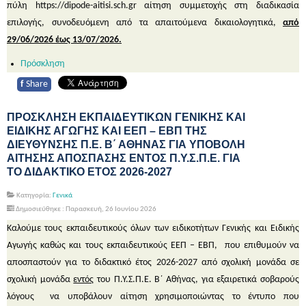
πύλη https://dipode-aitisi.sch.gr αίτηση συμμετοχής στη διαδικασία
επιλογής, συνοδευόμενη από τα απαιτούμενα δικαιολογητικά,
από
29/06/2026 έως 13/07/2026.
Πρόσκληση
f
Share
ΠΡΟΣΚΛΗΣΗ ΕΚΠΑΙΔΕΥΤΙΚΩΝ ΓΕΝΙΚΗΣ ΚΑΙ
ΕΙΔΙΚΗΣ ΑΓΩΓΗΣ ΚΑΙ ΕΕΠ – ΕΒΠ ΤΗΣ
ΔΙΕΥΘΥΝΣΗΣ Π.Ε. Β΄ ΑΘΗΝΑΣ ΓΙΑ ΥΠΟΒΟΛΗ
ΑΙΤΗΣΗΣ ΑΠΟΣΠΑΣΗΣ ΕΝΤΟΣ Π.Υ.Σ.Π.Ε. ΓΙΑ
ΤΟ ΔΙΔΑΚΤΙΚΟ ΕΤΟΣ 2026-2027
Κατηγορία:
Γενικά
Δημοσιεύθηκε : Παρασκευή, 26 Ιουνίου 2026
Καλούμε τους εκπαιδευτικούς όλων των ειδικοτήτων Γενικής και Ειδικής
Αγωγής καθώς και τους εκπαιδευτικούς ΕΕΠ – ΕΒΠ, που επιθυμούν να
αποσπαστούν για το
διδακτικό έτος 2026-2027
από σχολική μονάδα σε
σχολική μονάδα
εντός
του Π.Υ.Σ.Π.Ε. Β΄ Αθήνας,
για εξαιρετικά σοβαρούς
λόγους
να υποβάλουν αίτηση χρησιμοποιώντας το έντυπο που