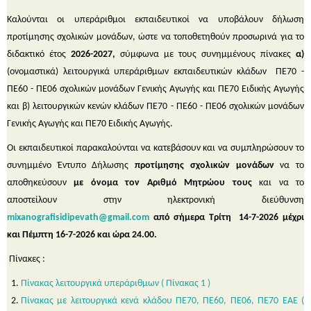
Καλούνται οι υπεράριθμοι εκπαιδευτικοί να υποβάλουν δήλωση
προτίμησης σχολικών μονάδων, ώστε να τοποθετηθούν προσωρινά για το
διδακτικό έτος
2026-2027,
σύμφωνα με τους συνημμένους πίνακες
α)
(ονομαστικά) λειτουργικά υπεράριθμων εκπαιδευτικών κλάδων
ΠΕ70 -
ΠΕ60 - ΠΕ06 σχολικών μονάδων Γενικής Αγωγής και ΠΕ70 Ειδικής Αγωγής
και β) λειτουργικών κενών κλάδων ΠΕ70 - ΠΕ60 - ΠΕ06 σχολικών μονάδων
Γενικής Αγωγής και ΠΕ70 Ειδικής Αγωγής.
Οι εκπαιδευτικοί παρακαλούνται να κατεβάσουν και να συμπληρώσουν το
συνημμένο Έντυπο Δήλωσης
προτίμησης σχολικών μονάδων
να το
αποθηκεύσουν
με όνομα τον Αριθμό Μητρώου τους
και να το
αποστείλουν στην ηλεκτρονική διεύθυνση
mixanografisidipevath@
gmail.
com
από σήμερα Τρίτη 14-7-2026 μέχρι
και Πέμπτη 16-7-2026 και ώρα 24.00.
Πίνακες :
Πίνακας λειτουργικά υπεράριθμων ( Πίνακας 1 )
Πίνακας με λειτουργικά κενά κλάδου ΠΕ70, ΠΕ60, ΠΕ06, ΠΕ70 ΕΑΕ (