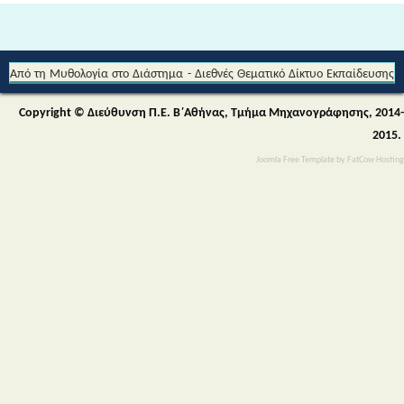
Από τη Μυθολογία στο Διάστημα - Διεθνές Θεματικό Δίκτυο Εκπαίδευσης
για την Αειφορία (Περιβαλλοντικής & Πολιτιστικής Εκπαίδευσης)
Copyright © Διεύθυνση Π.Ε. Β΄Αθήνας, Τμήμα Μηχανογράφησης, 2014-
2015.
Joomla Free Template
by
FatCow Hosting