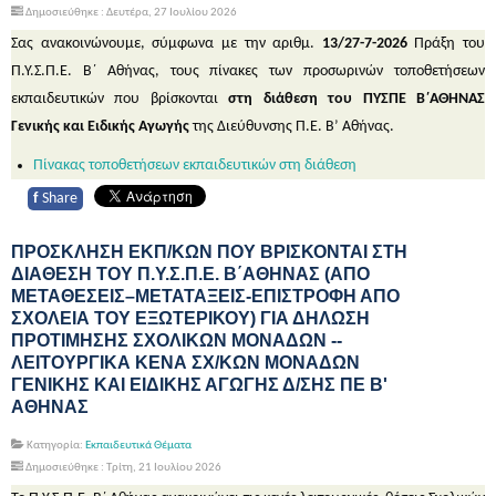
Δημοσιεύθηκε : Δευτέρα, 27 Ιουλίου 2026
Σας ανακοινώνουμε, σύμφωνα με την αριθμ.
13/27-7-2026
Πράξη του
Π.Υ.Σ.Π.Ε. Β΄ Αθήνας, τους πίνακες των προσωρινών τοποθετήσεων
εκπαιδευτικών που βρίσκονται
στη διάθεση του ΠΥΣΠΕ Β΄ΑΘΗΝΑΣ
Γενικής και Ειδικής Αγωγής
της Διεύθυνσης Π.Ε. Β’ Αθήνας.
Πίνακας τοποθετήσεων εκπαιδευτικών στη διάθεση
f
Share
ΠΡΟΣΚΛΗΣΗ ΕΚΠ/ΚΩΝ ΠΟΥ ΒΡΙΣΚΟΝΤΑΙ ΣΤΗ
ΔΙΑΘΕΣΗ ΤΟΥ Π.Υ.Σ.Π.Ε. Β΄ΑΘΗΝΑΣ (ΑΠΟ
ΜΕΤΑΘΕΣΕΙΣ–ΜΕΤΑΤΑΞΕΙΣ-ΕΠΙΣΤΡΟΦΗ ΑΠΟ
ΣΧΟΛΕΙΑ ΤΟΥ ΕΞΩΤΕΡΙΚΟΥ) ΓΙΑ ΔΗΛΩΣΗ
ΠΡΟΤΙΜΗΣΗΣ ΣΧΟΛΙΚΩΝ ΜΟΝΑΔΩΝ --
ΛΕΙΤΟΥΡΓΙΚΑ ΚΕΝΑ ΣΧ/ΚΩΝ ΜΟΝΑΔΩΝ
ΓΕΝΙΚΗΣ ΚΑΙ ΕΙΔΙΚΗΣ ΑΓΩΓΗΣ Δ/ΣΗΣ ΠΕ Β'
ΑΘΗΝΑΣ
Κατηγορία:
Εκπαιδευτικά Θέματα
Δημοσιεύθηκε : Τρίτη, 21 Ιουλίου 2026