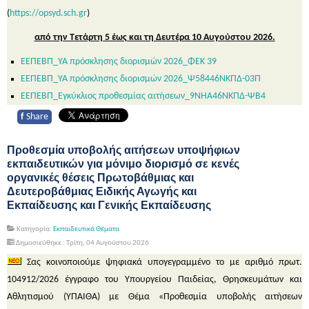
(
https://opsyd.sch.gr
)
από την Τετάρτη 5 έως και τη Δευτέρα 10 Αυγούστου 2026.
ΕΕΠΕΒΠ_ΥΑ πρόσκλησης διορισμών 2026_ΦΕΚ 39
ΕΕΠΕΒΠ_ΥΑ πρόσκλησης διορισμών 2026_Ψ58446ΝΚΠΔ-03Π
ΕΕΠΕΒΠ_Εγκύκλιος προθεσμίας αιτήσεων_9ΝΗΑ46ΝΚΠΔ-ΨΒ4
f
Share
Προθεσμία υποβολής αιτήσεων υποψήφιων
εκπαιδευτικών για μόνιμο διορισμό σε κενές
οργανικές θέσεις Πρωτοβάθμιας και
Δευτεροβάθμιας Ειδικής Αγωγής και
Εκπαίδευσης και Γενικής Εκπαίδευσης
Κατηγορία:
Εκπαιδευτικά Θέματα
Δημοσιεύθηκε : Τρίτη, 04 Αυγούστου 2026
Σας κοινοποιούμε ψηφιακά υπογεγραμμένο το με αριθμό πρωτ.
104912/2026 έγγραφο του Υπουργείου Παιδείας, Θρησκευμάτων και
Αθλητισμού (ΥΠΑΙΘΑ) με Θέμα «Προθεσμία υποβολής αιτήσεων