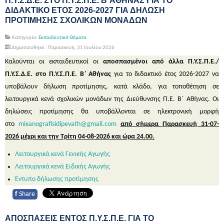
Π.Υ.Σ.Δ.Ε. ΣΤΟ Π.Υ.Σ.Π.Ε. Β΄ΑΘΗΝΑΣ ΓΙΑ ΤΟ
ΔΙΔΑΚΤΙΚΟ ΕΤΟΣ 2026-2027 ΓΙΑ ΔΗΛΩΣΗ
ΠΡΟΤΙΜΗΣΗΣ ΣΧΟΛΙΚΩΝ ΜΟΝΑΔΩΝ
Κατηγορία:
Εκπαιδευτικά Θέματα
Δημοσιεύθηκε : Παρασκευή, 31 Ιουλίου 2026
Καλούνται οι εκπαιδευτικοί οι
αποσπασμένοι από άλλα Π.Υ.Σ.Π.Ε./
Π.Υ.Σ.Δ.Ε. στο Π.Υ.Σ.Π.Ε. Β΄ Αθήνας
για το διδακτικό έτος 2026-2027 να
υποβάλουν δήλωση προτίμησης, κατά κλάδο, για τοποθέτηση σε
λειτουργικά κενά σχολικών μονάδων της Διεύθυνσης Π.Ε. Β΄ Αθήνας. Οι
δηλώσεις προτίμησης θα υποβάλλονται σε ηλεκτρονική μορφή
στο
mixanografisidipevath@gmail.com
από σήμερα Παρασκευή 31-07-
2026 μέχρι και την Τρίτη 04-08-2026 και ώρα 24.00.
Λειτουργικά κενά Γενικής Αγωγής
Λειτουργικά κενά Ειδικής Αγωγής
Έντυπο δήλωσης προτίμησης
f
Share
ΑΠΟΣΠΑΣΕΙΣ ΕΝΤΟΣ Π.Υ.Σ.Π.Ε. ΓΙΑ ΤΟ