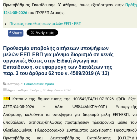
Πρωτοβάθμιας Εκπαίδευσης Β' Αθήνας, όπως εξετάστηκαν στην
Πράξη
12/4-08-2026
του ΠΥΣΕΕΠ Αττικής.
Πίνακας τοποθετήσεων μελών ΕΕΠ - ΕΒΠ
f
Share
Προθεσμία υποβολής αιτήσεων υποψήφιων
μελών ΕΕΠ-ΕΒΠ για μόνιμο διορισμό σε κενές
οργανικές θέσεις στην Ειδική Αγωγή και
Εκπαίδευση, σε εφαρμογή των διατάξεων της
παρ. 3 του άρθρου 62 του ν. 4589/2019 (Α΄13)
Κατηγορία:
Εκπαιδευτικά Θέματα
Δημοσιεύθηκε : Τετάρτη, 05 Αυγούστου 2026
Κατόπιν της δημοσίευσης της 103542/Ε4/31-07-2026 (ΦΕΚ 39/τ.
ΑΣΕΠ/04-08-2026 – ΑΔΑ: Ψ58446ΝΚΠΔ-03Π) Υπουργικής
Απόφασης καλούνται τα υποψήφια για διορισμό μέλη ΕΕΠ-ΕΒΠ, να
υποβάλλουν αιτήσεις-δηλώσεις προτιμήσεων ηλεκτρονικά μέσω του
Ολοκληρωμένου Πληροφοριακού Συστήματος Διαχείρισης Προσωπικού
Πρωτοβάθμιας και Δευτεροβάθμιας Εκπαίδευσης (Ο.Π.ΣΥ.Δ.)