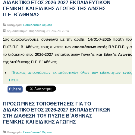
ΔΙΔΑΚΤΙΚΟ ΕΤΟΣ 2026-2027 ΕΚΠΑΙΔΕΥΤΙΚΩΝ
ΓΕΝΙΚΗΣ ΚΑΙ ΕΙΔΙΚΗΣ ΑΓΩΓΗΣ ΤΗΣ Δ/ΝΣΗΣ
Π.Ε. Β΄ΑΘΗΝΑΣ
Κατηγορία:
Εκπαιδευτικά Θέματα
Δημοσιεύθηκε : Παρασκευή, 31 Ιουλίου 2026
Σας ανακοινώνουμε, σύμφωνα με την αριθμ.
14/31-7-2026
Πράξη του
Π.Υ.Σ.Π.Ε. Β΄ Αθήνας, τους πίνακες των
αποσπάσεων εντός Π.Υ.Σ.Π.Ε
. για
το διδακτικό έτος
2026-2027
εκπαιδευτικών
Γενικής και Ειδικής Αγωγής
της Διεύθυνσης Π.Ε. Β’ Αθήνας.
Πίνακας αποσπάσεων εκπαιδευτικών όλων των ειδικοτήτων εντός
ΠΥΣΠΕ
f
Share
ΠΡΟΣΩΡΙΝΕΣ ΤΟΠΟΘΕΤΗΣΕΙΣ ΓΙΑ ΤΟ
ΔΙΔΑΚΤΙΚΟ ΕΤΟΣ 2026-2027 ΕΚΠΑΙΔΕΥΤΙΚΩΝ
ΣΤΗ ΔΙΑΘΕΣΗ ΤΟΥ ΠΥΣΠΕ Β΄ΑΘΗΝΑΣ
ΓΕΝΙΚΗΣ ΚΑΙ ΕΙΔΙΚΗΣ ΑΓΩΓΗΣ
Κατηγορία:
Εκπαιδευτικά Θέματα