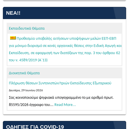
ΝΈΑ!!
Εκπαιδευτικά Θέματα
Προθεσμία υποβολής αιτήσεων υποψήφιων μελών ΕΕΠ-ΕΒΠ
για μόνιμο διορισμό σε κενές οργανικές θέσεις στην Ειδική Αγωγή και
Εκπαίδευση, σε εφαρμογή των διατάξεων της παρ. 3 του άρθρου 62
του ν. 4589/2019 (Α΄13)
Τετάρτη, 05 Αυγούστου 2026
Κατόπιν της δημοσίευσης της 103542/Ε4/31-07-2026 (ΦΕΚ 39/τ.
Πλήρωση θέσεων Συντονιστών/τριών Εκπαίδευσης Εξωτερικού
ΑΣΕΠ/04-08-2026 – ΑΔΑ: Ψ58446ΝΚΠΔ-03Π)...
Διοικητικά Θέματα
Read More...
Δευτέρα, 29 Ιουνίου 2026
Προθεσμία υποβολής αιτήσεων υποψήφιων εκπαιδευτικών για
Σας κοινοποιούμε ψηφιακά υπογεγραμμένο το με αριθμό πρωτ.
μόνιμο διορισμό σε κενές οργανικές θέσεις Πρωτοβάθμιας και
85595/2026 έγγραφο του...
Read More...
Δευτεροβάθμιας Ειδικής Αγωγής και Εκπαίδευσης και Γενικής
Διαδικασία μετάταξης εκπαιδευτικών της πρωτοβάθμιας ή
Εκπαίδευσης
δευτεροβάθμιας εκπαίδευσης σε περιφερειακές υπηρεσίες
Τρίτη, 04 Αυγούστου 2026
εκπαίδευσης του Υπουργείου Παιδείας, Θρησκευμάτων και
Σας κοινοποιούμε ψηφιακά υπογεγραμμένο το με αριθμό πρωτ.
Αθλητισμού
104912/2026 έγγραφο του...
Read More...
ΟΔΗΓΊΕΣ ΓΙΑ COVID-19
Πέμπτη, 14 Μαϊος 2026