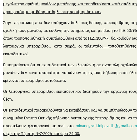
μεγαλύτερο αριθμό μονάδων μετάθεσης
και τοποθετούνται κατά απόλυτη
προτεραιότητα με βάση τις δηλώσεις προτίμησής τους.
Στην περίπτωση που δεν υπάρχουν δηλώσεις θετικής υπεραριθμίας στη
σχολική τους μονάδα, με ευθύνη της υπηρεσίας και με βάση το Π.Δ.50/96
όπως τροποποιήθηκε ή συμπληρώθηκε από το Π.Δ.100/97, θα κριθούν ως
λειτουργικά υπεράριθμοι, κατά σειρά, οι
τελευταίοι τοποθετηθέντες
εκπαιδευτικοί.
Επισημαίνεται ότι οι εκπαιδευτικοί των κλειστών ή σε αναστολή σχολικών
μονάδων δεν είναι απαραίτητο να κάνουν τη σχετική δήλωση διότι όλοι
κρίνονται υπεράριθμοι αυτοδίκαια.
Οι λειτουργικά υπεράριθμοι εκπαιδευτικοί διατηρούν την οργανική τους
θέση.
Οι εκπαιδευτικοί παρακαλούνται να κατεβάσουν και να συμπληρώσουν το
συνημμένο Έντυπο Θετικής Δήλωσης
Λειτουργικής
Υπεραριθμίας και να το
αποστείλουν ηλεκτρονικά με
mail
στο
mixanografisidipevath
@
gmail
.
com
μέχρι την Πέμπτη 9-7-2026 και ώρα 24:00.