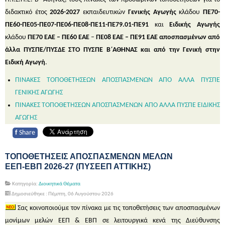
διδακτικό έτος
2026-2027
εκπαιδευτικών
Γενικής Αγωγής
κλάδου
ΠΕ70-
ΠΕ60-ΠΕ05-ΠΕ07-ΠΕ06-ΠΕ08-ΠΕ11-ΠΕ79.01-ΠΕ91
και
Ειδικής Αγωγής
κλάδου
ΠΕ70 ΕΑΕ – ΠΕ60 ΕΑΕ
–
ΠΕ08 ΕΑΕ – ΠΕ91 ΕΑΕ
αποσπασμένων από
άλλα ΠΥΣΠΕ/ΠΥΣΔΕ ΣΤΟ ΠΥΣΠΕ Β΄ΑΘΗΝΑΣ και από την Γενική στην
Ειδική Αγωγή
.
ΠΙΝΑΚΕΣ ΤΟΠΟΘΕΤΗΣΕΩΝ ΑΠΟΣΠΑΣΜΕΝΩΝ ΑΠΟ ΑΛΛΑ ΠΥΣΠΕ
ΓΕΝΙΚΗΣ ΑΓΩΓΗΣ
ΠΙΝΑΚΕΣ ΤΟΠΟΘΕΤΗΣΕΩΝ ΑΠΟΣΠΑΣΜΕΝΩΝ ΑΠΟ ΑΛΛΑ ΠΥΣΠΕ ΕΙΔΙΚΗΣ
ΑΓΩΓΗΣ
f
Share
ΤΟΠΟΘΕΤΗΣΕΙΣ ΑΠΟΣΠΑΣΜΕΝΩΝ ΜΕΛΩΝ
ΕΕΠ-ΕΒΠ 2026-27 (ΠΥΣΕΕΠ ΑΤΤΙΚΗΣ)
Κατηγορία:
Διοικητικά Θέματα
Δημοσιεύθηκε : Πέμπτη, 06 Αυγούστου 2026
Σας κοινοποιούμε τον πίνακα με τις τοποθετήσεις των αποσπασμένων
μονίμων μελών ΕΕΠ & ΕΒΠ σε λειτουργικά κενά της Διεύθυνσης