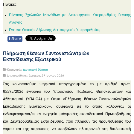
Πίνακες:
Πίνακας Σχολικών Μονάδων με Λειτουργικές Υπεραριθμίες Γενικής
Αγωγής
Έντυπο
Θετικής Δήλωσης
Λειτουργικής
Υπεραριθμίας
f
Share
Πλήρωση θέσεων Συντονιστών/τριών
Εκπαίδευσης Εξωτερικού
Κατηγορία:
Διοικητικά Θέματα
Δημοσιεύθηκε : Δευτέρα, 29 Ιουνίου 2026
Σας κοινοποιούμε ψηφιακά υπογεγραμμένο το με αριθμό πρωτ.
85595/2026 έγγραφο του Υπουργείου Παιδείας, Θρησκευμάτων και
Αθλητισμού (ΥΠΑΙΘΑ) με Θέμα «Πλήρωση θέσεων Συντονιστών/τριών
Εκπαίδευσης Εξωτερικού», σύμφωνα με το οποίο καλούνται οι
ενδιαφερόμενοι/ες εν ενεργεία μόνιμοι/ες εκπαιδευτικοί Πρωτοβάθμιας
και Δευτεροβάθμιας Εκπαίδευσης, που πληρούν τις προϋποθέσεις του
νόμου και της παρούσας, να υποβάλουν ηλεκτρονικά στη διαδικτυακή