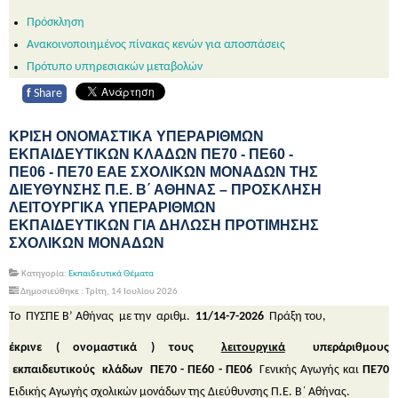
Πρόσκληση
Ανακοινοποιημένος πίνακας κενών για αποσπάσεις
Πρότυπο υπηρεσιακών μεταβολών
f
Share
ΚΡΙΣΗ ΟΝΟΜΑΣΤΙΚΑ ΥΠΕΡΑΡΙΘΜΩΝ
ΕΚΠΑΙΔΕΥΤΙΚΩΝ ΚΛΑΔΩΝ ΠΕ70 - ΠΕ60 -
ΠΕ06 - ΠΕ70 ΕΑΕ ΣΧΟΛΙΚΩΝ ΜΟΝΑΔΩΝ ΤΗΣ
ΔΙΕΥΘΥΝΣΗΣ Π.Ε. Β΄ ΑΘΗΝΑΣ – ΠΡΟΣΚΛΗΣΗ
ΛΕΙΤΟΥΡΓΙΚΑ ΥΠΕΡΑΡΙΘΜΩΝ
ΕΚΠΑΙΔΕΥΤΙΚΩΝ ΓΙΑ ΔΗΛΩΣΗ ΠΡΟΤΙΜΗΣΗΣ
ΣΧΟΛΙΚΩΝ ΜΟΝΑΔΩΝ
Κατηγορία:
Εκπαιδευτικά Θέματα
Δημοσιεύθηκε : Τρίτη, 14 Ιουλίου 2026
Το ΠΥΣΠΕ Β’ Αθήνας με την αριθμ.
11/14-7-2026
Πράξη του,
έκρινε ( ονομαστικά ) τους
λειτουργικά
υπεράριθμους
εκπαιδευτικούς κλάδων ΠΕ70 - ΠΕ60 - ΠΕ06
Γενικής Αγωγής και
ΠΕ70
Ειδικής Αγωγής σχολικών μονάδων της Διεύθυνσης Π.Ε. Β΄ Αθήνας.