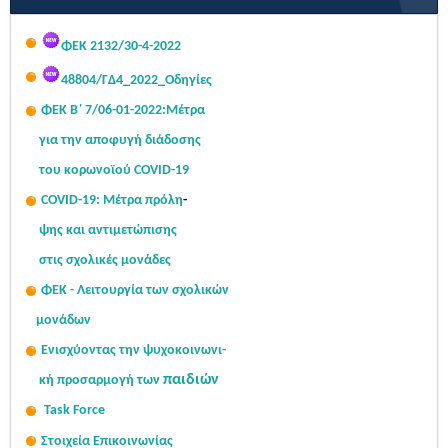
Σας κοινοποιούμε ψηφιακά υπογεγραμμένο το με αριθμό πρωτ.
59425/2026 έγγραφο του...
Read More...
ΦΕΚ 2132/30-4-2022
48804/ΓΔ4_2022_Οδηγίες
ΦΕΚ Β΄ 7/06-01-2022:Μ
έτρα
για την αποφυγή διάδοσης
του κορωνοϊού COVID-19
COVID-19: Μέτρα πρόλη
-
ψης
και αντιμετώπισης
στις σχολι
κές μονάδες
ΦΕΚ - Λειτουργία των σχολικών
μονάδων
Ενισχύοντας την ψυχοκοινω
νι-
παιδιών
κή
προσαρμογή των
Task Force
Στοιχεία Επικοινωνίας