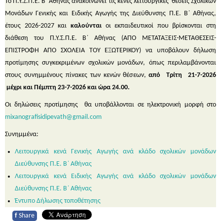
Το Π.Υ.Σ.Π.Ε. Β΄ Αθήνας ανακοινώνει τις κενές λειτουργικές θέσεις Σχολικών
Μονάδων Γενικής και Ειδικής Αγωγής της Διεύθυνσης Π.Ε. Β΄ Αθήνας,
έτους 2026-2027 και
καλούνται
οι εκπαιδευτικοί που βρίσκονται στη
διάθεση του Π.Υ.Σ.Π.Ε. Β΄ Αθήνας (ΑΠΟ ΜΕΤΑΤΑΞΕΙΣ-ΜΕΤΑΘΕΣΕΙΣ-
ΕΠΙΣΤΡΟΦΗ ΑΠΟ ΣΧΟΛΕΙΑ ΤΟΥ ΕΞΩΤΕΡΙΚΟΥ) να υποβάλουν δήλωση
προτίμησης συγκεκριμένων σχολικών μονάδων, όπως περιλαμβάνονται
στους συνημμένους πίνακες των κενών θέσεων,
από Τρίτη 21-7-2026
μέχρι και Πέμπτη 23-7-2026 και ώρα 24.00.
Οι δηλώσεις προτίμησης θα υποβάλλονται σε ηλεκτρονική μορφή στο
mixanografisidipevath@gmail.com
Συνημμένα:
Λειτουργικά κενά Γενικής Αγωγής ανά κλάδο σχολικών μονάδων
Διεύθυνσης Π.Ε. Β΄ Αθήνας
Λειτουργικά κενά Ειδικής Αγωγής ανά κλάδο σχολικών μονάδων
Διεύθυνσης Π.Ε. Β΄ Αθήνας
Έντυπο Δήλωσης τοποθέτησης
f
Share