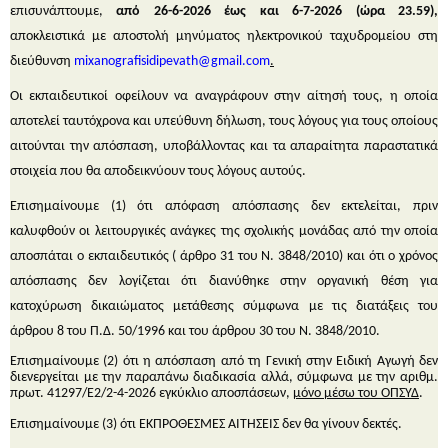
επισυνάπτουμε,
από 26-6-2026 έως και 6-7-2026 (ώρα 23.59),
αποκλειστικά με αποστολή μηνύματος ηλεκτρονικού ταχυδρομείου στη
διεύθυνση
mixanografisidipevath
@
gmail
.
com
.
Οι εκπαιδευτικοί οφείλουν να αναγράφουν στην αίτησή τους, η οποία
αποτελεί ταυτόχρονα και υπεύθυνη δήλωση, τους λόγους για τους οποίους
αιτούνται την απόσπαση, υποβάλλοντας και τα απαραίτητα παραστατικά
στοιχεία που θα αποδεικνύουν τους λόγους αυτούς.
Επισημαίνουμε
(1)
ότι απόφαση απόσπασης δεν εκτελείται, πριν
καλυφθούν οι λειτουργικές ανάγκες της σχολικής μονάδας από την οποία
αποσπάται ο εκπαιδευτικός ( άρθρο 31 του Ν. 3848/2010) και ότι ο χρόνος
απόσπασης δεν λογίζεται ότι διανύθηκε στην οργανική θέση για
κατοχύρωση δικαιώματος μετάθεσης σύμφωνα με τις διατάξεις του
άρθρου 8 του Π.Δ. 50/1996 και του άρθρου 30 του Ν. 3848/2010.
Επισημαίνουμε (2) ότι η απόσπαση από τη Γενική στην Ειδική Αγωγή δεν
διενεργείται με την παραπάνω διαδικασία αλλά, σύμφωνα με την αριθμ.
πρωτ. 41297/Ε2/2-4-2026 εγκύκλιο αποσπάσεων,
μόνο μέσω του ΟΠΣΥΔ
.
Επισημαίνουμε
(3)
ότι ΕΚΠΡΌΘΕΣΜΕΣ ΑΙΤΗΣΕΙΣ δεν θα γίνουν δεκτές.