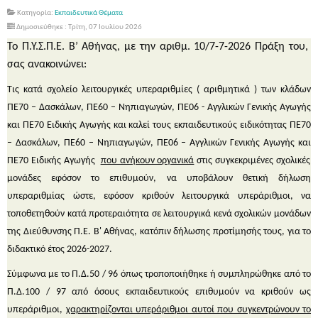
Κατηγορία:
Εκπαιδευτικά Θέματα
Δημοσιεύθηκε : Τρίτη, 07 Ιουλίου 2026
Το Π.Υ.Σ.Π.Ε.
Β’ Αθήνας,
με την αριθμ.
10/7-7-2026
Πράξη του,
σας ανακοινώνει:
Τις κατά σχολείο
λειτουργικές υπεραριθμίες
( αριθμητικά ) των κλάδων
ΠΕ70 –
Δασκάλων
, ΠΕ60 –
Νηπιαγωγών
, ΠΕ06 -
Αγγλικών
Γενικής Αγωγής
και
ΠΕ70
Ειδικής Αγωγής
και
καλεί τους εκπαιδευτικούς
ειδικότητας
ΠΕ70
–
Δασκάλων,
ΠΕ60 –
Νηπιαγωγών
, ΠΕ06 –
Αγγλικών
Γενικής Αγωγής
και
ΠΕ70
Ειδικής Αγωγής
που ανήκουν οργανικά
στις συγκεκριμένες σχολικές
μονάδες εφόσον το επιθυμούν, να υποβάλουν
θετική
δήλωση
υπεραριθμίας ώστε, εφόσον κριθούν λειτουργικά υπεράριθμοι, να
τοποθετηθούν
κατά προτεραιότητα
σε λειτουργικά κενά σχολικών μονάδων
της Διεύθυνσης Π.Ε. Β' Αθήνας, κατόπιν δήλωσης προτίμησής τους, για το
διδακτικό έτος
2026-2027
.
Σύμφωνα με το Π.Δ.50 / 96 όπως τροποποιήθηκε ή συμπληρώθηκε από το
Π.Δ.100 / 97 από όσους εκπαιδευτικούς
επιθυμούν
να κριθούν ως
υπεράριθμοι,
χαρακτηρίζονται υπεράριθμοι αυτοί που συγκεντρώνουν το