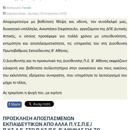
Κατηγορία:
Γενικά
Δημοσιεύθηκε : Δευτέρα, 03 Αυγούστου 2026
Αποχαιρετούμε με βαθύτατη θλίψη και οδύνη, τον συνάδελφό μας,
διοικητικό υπάλληλο, Αναστάσιο Στεφόπουλο, εργαζόμενο της ΔΠΕ Δυτικής
Αττικής, ο οποίος προσέφερε για πολλά χρόνια με υπευθυνότητα,
εντιμότητα και αποτελεσματικότητα, τις υπηρεσίες του στη Διεύθυνση
Πρωτοβάθμιας Εκπαίδευσης Β' Αθήνας.
Ο Διευθυντής και το προσωπικό της Διεύθυνσης Π.Ε. Β΄ Αθήνας εκφράζουν
ειλικρινή και βαθύτατα συλλυπητήρια στην οικογένεια και τους οικείους
του εκλιπόντος εξαίρετου συνεργάτη, που υπηρέτησε το λειτούργημά του
μέχρι το τέλος.
Ας ηρεμήσει η ψυχή του, με ειρήνη
f
Share
ΠΡΟΣΚΛΗΣΗ ΑΠΟΣΠΑΣΜΕΝΩΝ
ΕΚΠΑΙΔΕΥΤΙΚΩΝ ΑΠΟ ΑΛΛΑ Π.Υ.Σ.Π.Ε./