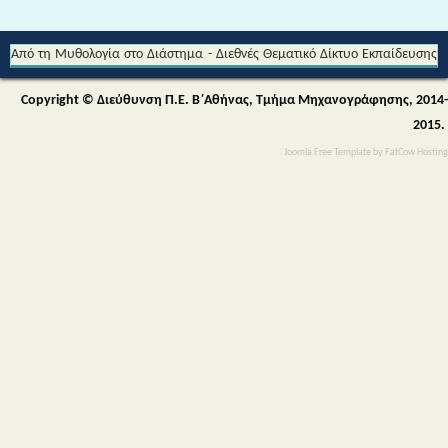
Από τη Μυθολογία στο Διάστημα - Διεθνές Θεματικό Δίκτυο Εκπαίδευσης
για την Αειφορία (Περιβαλλοντικής & Πολιτιστικής Εκπαίδευσης)
Copyright © Διεύθυνση Π.Ε. Β΄Αθήνας, Τμήμα Μηχανογράφησης, 2014-
2015.
Joomla Free Template
by
FatCow Hosting