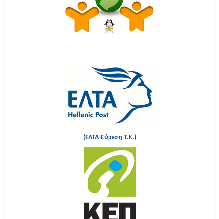
(ΕΛΤΑ-Εύρεση Τ.Κ.)