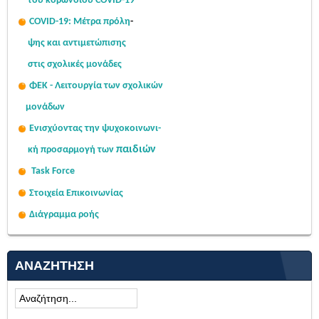
του κορωνοϊού COVID-19
COVID-19: Μέτρα πρόλη
-
ψης
και αντιμετώπισης
στις σχολι
κές μονάδες
ΦΕΚ - Λειτουργία των σχολικών
μονάδων
Ενισχύοντας την ψυχοκοινω
νι-
παιδιών
κή
προσαρμογή των
Task Force
Στοιχεία Επικοινωνίας
Διάγραμμα ροής
ΑΝΑΖΉΤΗΣΗ