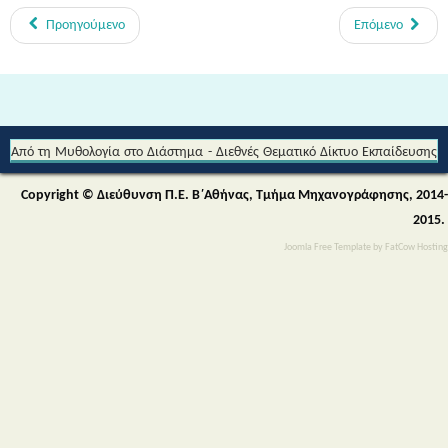
Προηγούμενο
Επόμενο
Από τη Μυθολογία στο Διάστημα - Διεθνές Θεματικό Δίκτυο Εκπαίδευσης
για την Αειφορία (Περιβαλλοντικής & Πολιτιστικής Εκπαίδευσης)
Copyright © Διεύθυνση Π.Ε. Β΄Αθήνας, Τμήμα Μηχανογράφησης, 2014-
2015.
Joomla Free Template
by
FatCow Hosting