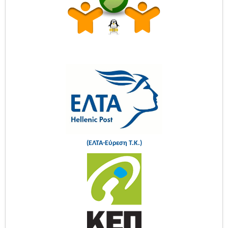
(ΕΛΤΑ-Εύρεση Τ.Κ.)