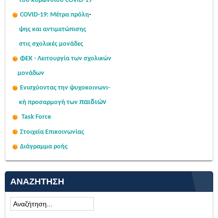
του κορωνοϊού COVID-19
COVID-19: Μέτρα πρόλη
-
ψης
και αντιμετώπισης
στις σχολι
κές μονάδες
ΦΕΚ - Λειτουργία των σχολικών
μονάδων
Ενισχύοντας την ψυχοκοινω
νι-
παιδιών
κή
προσαρμογή των
Task Force
Στοιχεία Επικοινωνίας
Διάγραμμα ροής
ΑΝΑΖΉΤΗΣΗ