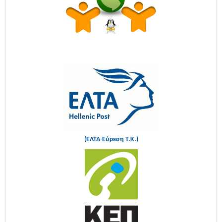
(ΕΛΤΑ-Εύρεση Τ.Κ.)