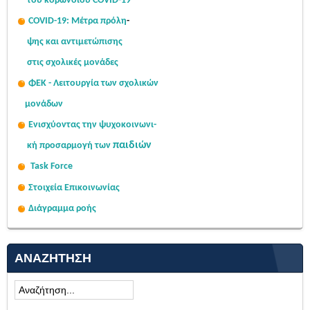
του κορωνοϊού COVID-19
COVID-19: Μέτρα πρόλη
-
ψης
και αντιμετώπισης
στις σχολι
κές μονάδες
ΦΕΚ - Λειτουργία των σχολικών
μονάδων
Ενισχύοντας την ψυχοκοινω
νι-
παιδιών
κή
προσαρμογή των
Task Force
Στοιχεία Επικοινωνίας
Διάγραμμα ροής
ΑΝΑΖΉΤΗΣΗ