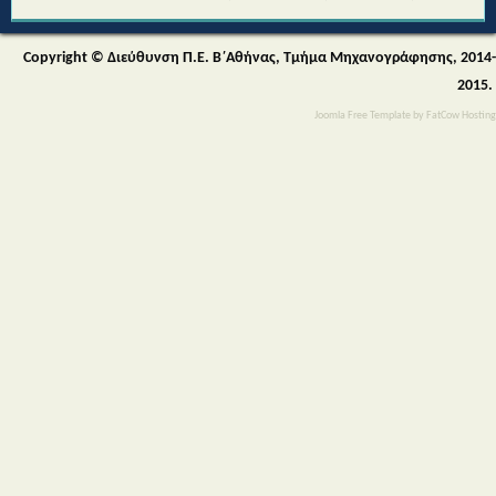
Από τη Μυθολογία στο Διάστημα - Διεθνές Θεματικό Δίκτυο Εκπαίδευσης
για την Αειφορία (Περιβαλλοντικής & Πολιτιστικής Εκπαίδευσης)
Copyright © Διεύθυνση Π.Ε. Β΄Αθήνας, Τμήμα Μηχανογράφησης, 2014-
2015.
Joomla Free Template
by
FatCow Hosting