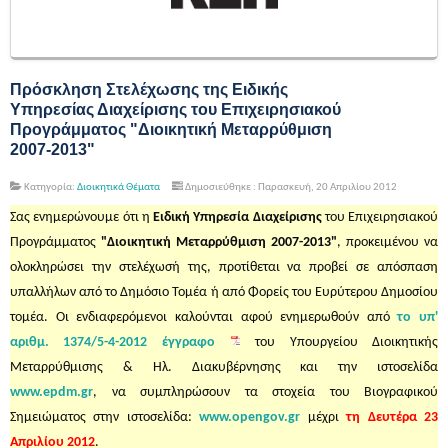
Πρόσκληση Στελέχωσης της Ειδικής
Υπηρεσίας Διαχείρισης του Επιχειρησιακού
Προγράμματος "Διοικητική Μεταρρύθμιση
2007-2013"
Κατηγορία:
Διοικητικά Θέματα
Δημοσιεύθηκε : Παρασκευή, 20 Απριλίου 2012
Σας ενημερώνουμε ότι η
Ειδική Υπηρεσία Διαχείρισης
του Επιχειρησιακού
Προγράμματος
"Διοικητική Μεταρρύθμιση 2007-2013"
, προκειμένου να
ολοκληρώσει την στελέχωσή της, προτίθεται να προβεί σε απόσπαση
υπαλλήλων από το Δημόσιο Τομέα ή από Φορείς του Ευρύτερου Δημοσίου
τομέα. Οι ενδιαφερόμενοι καλούνται αφού ενημερωθούν από
το υπ'
αριθμ. 1374/5-4-2012 έγγραφο
του Υπουργείου Διοικητικής
Μεταρρύθμισης & Ηλ. Διακυβέρνησης και την ιστοσελίδα
www.epdm.gr
, να συμπληρώσουν τα στοχεία του Βιογραφικού
Σημειώματος στην ιστοσελίδα:
www.opengov.gr
μέχρι
τη Δευτέρα 23
Απριλίου 2012
.