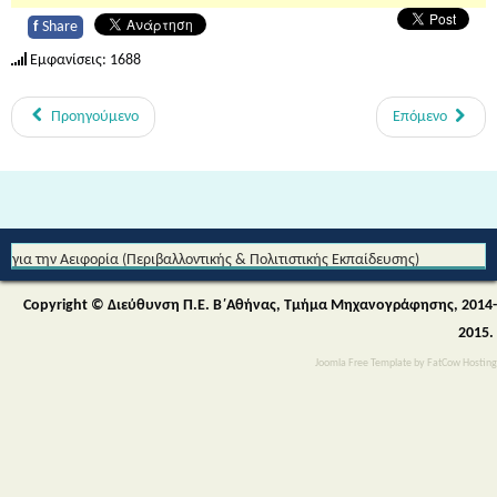
f
Share
Εμφανίσεις: 1688
Προηγούμενο
Επόμενο
Από τη Μυθολογία στο Διάστημα - Διεθνές Θεματικό Δίκτυο Εκπαίδευσης
για την Αειφορία (Περιβαλλοντικής & Πολιτιστικής Εκπαίδευσης)
Copyright © Διεύθυνση Π.Ε. Β΄Αθήνας, Τμήμα Μηχανογράφησης, 2014-
2015.
Joomla Free Template
by
FatCow Hosting