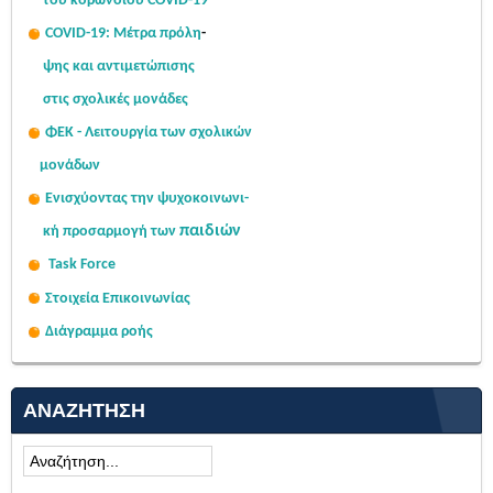
του κορωνοϊού COVID-19
COVID-19: Μέτρα πρόλη
-
ψης
και αντιμετώπισης
στις σχολι
κές μονάδες
ΦΕΚ - Λειτουργία των σχολικών
μονάδων
Ενισχύοντας την ψυχοκοινω
νι-
παιδιών
κή
προσαρμογή των
Task Force
Στοιχεία Επικοινωνίας
Διάγραμμα ροής
ΑΝΑΖΉΤΗΣΗ