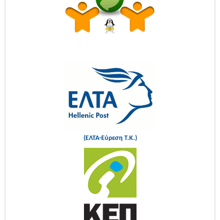
(ΕΛΤΑ-Εύρεση Τ.Κ.)