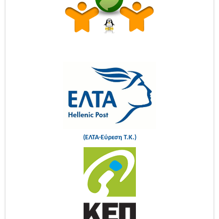
(ΕΛΤΑ-Εύρεση Τ.Κ.)