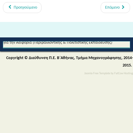
Προηγούμενο
Επόμενο
Από τη Μυθολογία στο Διάστημα - Διεθνές Θεματικό Δίκτυο Εκπαίδευσης
για την Αειφορία (Περιβαλλοντικής & Πολιτιστικής Εκπαίδευσης)
Copyright © Διεύθυνση Π.Ε. Β΄Αθήνας, Τμήμα Μηχανογράφησης, 2014-
2015.
Joomla Free Template
by
FatCow Hosting