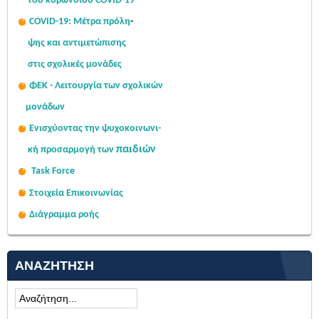
του κορωνοϊού COVID-19
COVID-19: Μέτρα πρόλη
-
ψης
και αντιμετώπισης
στις σχολι
κές μονάδες
ΦΕΚ - Λειτουργία των σχολικών
μονάδων
Ενισχύοντας την ψυχοκοινω
νι-
παιδιών
κή
προσαρμογή των
Task Force
Στοιχεία Επικοινωνίας
Διάγραμμα ροής
ΑΝΑΖΉΤΗΣΗ