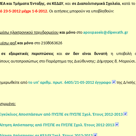
ΕΑ και Τμήματα Ένταξης
,
σε ΚΕΔΔΥ
, και
σε Διαπολιτισμικά Σχολεία
, κατά το
ό 23-5-2012 μέχρι 1-6-2012.
Οι αιτήσεις μπορούν να υποβληθούν:
μέσω ηλεκτρονικού ταχυδρομείου
και μόνο
στο
apospaseis@dipevath.gr
μέσω φαξ
και μόνο
στο 2108063626
)
σε εξαιρετικές περιπτώσεις
και
αν δεν είναι δυνατή
η υποβολή α
όπους αυτοπροσώπως στο Παράρτημα της Διεύθυνσης:
Δήμητρος 8, Μαρούσι
.
ημερωθείτε από
το υπ' αριθμ. πρωτ. 6405/21-05-2012 έγγραφο
της Δ/νσής
νημμένα:
Εγκύκλιος Αποσπάσεων από ΠΥΣΠΕ σε ΠΥΣΠΕ Σχολ. Έτους 2012-2013
Αίτηση Απόσπασης από ΠΥΣΠΕ σε ΠΥΣΠΕ Σχολ. Έτους 2012-2013
Αίτηση Απόσπασης σε ΚΕΔΔΥ Σχολ. Έτους 2012-2013