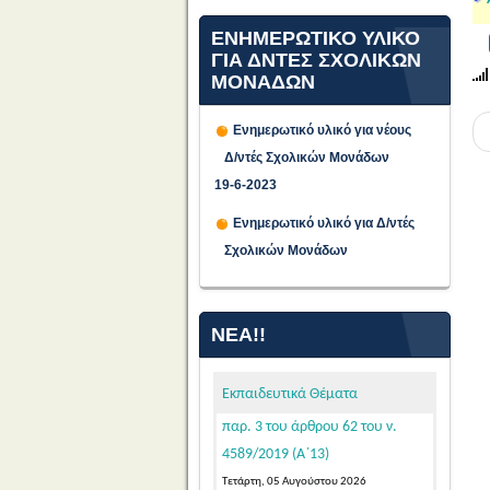
ΕΝΗΜΕΡΩΤΙΚΟ ΥΛΙΚΟ
ΓΙΑ ΔΝΤΕΣ ΣΧΟΛΙΚΩΝ
ΜΟΝΑΔΩΝ
Ενημερωτικό υλικό για νέους
Δ/ντές Σχολικών Μονάδων
Προθεσμία υποβολής
19-6-2023
αιτήσεων υποψήφιων μελών
Ενημερωτικό υλικό για Δ/ντές
ΕΕΠ-ΕΒΠ για μόνιμο διορισμό σε
Σχολικών Μονάδων
κενές οργανικές θέσεις στην
Ειδική Αγωγή και Εκπαίδευση, σε
εφαρμογή των διατάξεων της
ΝΈΑ!!
παρ. 3 του άρθρου 62 του ν.
4589/2019 (Α΄13)
Εκπαιδευτικά Θέματα
Τετάρτη, 05 Αυγούστου 2026
Κατόπιν της δημοσίευσης της
103542/Ε4/31-07-2026 (ΦΕΚ 39/τ.
ΑΣΕΠ/04-08-2026 – ΑΔΑ: