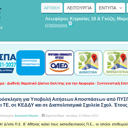
ΑΡΧΙΚΗ
ΛΕΙΤΟΥΡΓΊΑ
ΈΝΤΥΠΑ
Λεωφόρος Κηφισίας 18 & Γκύζη, Μαρ
ΕΠΙΚΟΙΝΩΝΙΑ
 &
 - Διεθνές Θεματικό Δίκτυο Εκπ/σης για την Αειφορία - Συντονιστική Επι
ρόσκληση για Υποβολή Αιτήσεων Αποσπάσεων από ΠΥΣ
ι ΤΕ, σε ΚΕΔΔΥ και σε Διαπολιτισμικά Σχολεία Σχολ. Έτους
Κατηγορία:
Διοικητικά Θέματα
Δημοσιεύθηκε : Δευτέρα, 21 Μαϊος 2012
Η Δ/νση Π.Ε. Β' Αθήνας καλεί τους εκπαιδευτικούς Π.Ε., οι οποίοι επιθυμ