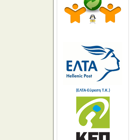
(ΕΛΤΑ-Εύρεση Τ.Κ.)