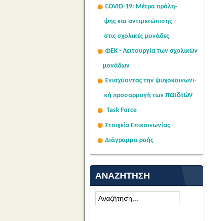
COVID-19: Μέτρα πρόλη
-
Σας κοινοποιούμε ψηφιακά
ψης
και αντιμετώπισης
υπογεγραμμένο το με αριθμό
στις σχολι
κές μονάδες
πρωτ. 85595/2026 έγγραφο του...
Read More...
ΦΕΚ - Λειτουργία των σχολικών
μονάδων
Ενισχύοντας την ψυχοκοινω
νι-
παιδιών
κή
προσαρμογή των
Task Force
Στοιχεία Επικοινωνίας
Διάγραμμα ροής
ΑΝΑΖΉΤΗΣΗ