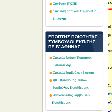
ΣΜ
Σύνθεση ΠΥΣΠΕ
απ
Σύνθεση Τοπικού Συμβουλίου
Επιλογής
α)
β)
ΕΠΌΠΤΗΣ ΠΟΙΌΤΗΤΑΣ -
ΣΎΜΒΟΥΛΟΙ ΕΚΠ/ΣΗΣ
γ
ΠΕ Β' ΑΘΉΝΑΣ
τρ
Στοιχεία Επόπτη Ποιότητας
Εκπαίδευσης
Εν
Στοιχεία Συμβούλων Εκπ/σης
ΦΕΚ Κατανομής θέσεων
Συ
Συμβούλων Εκπαίδευσης
Ανακοινώσεις Συμβούλων
Εκπαίδευσης