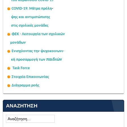
του κορωνοϊού COVID-19
COVID-19: Μέτρα πρόλη
-
ψης
και αντιμετώπισης
στις σχολι
κές μονάδες
ΦΕΚ - Λειτουργία των σχολικών
μονάδων
Ενισχύοντας την ψυχοκοινω
νι-
παιδιών
κή
προσαρμογή των
Task Force
Στοιχεία Επικοινωνίας
Διάγραμμα ροής
ΑΝΑΖΉΤΗΣΗ