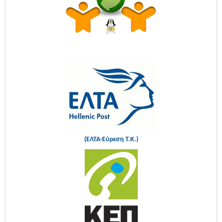
(ΕΛΤΑ-Εύρεση Τ.Κ.)