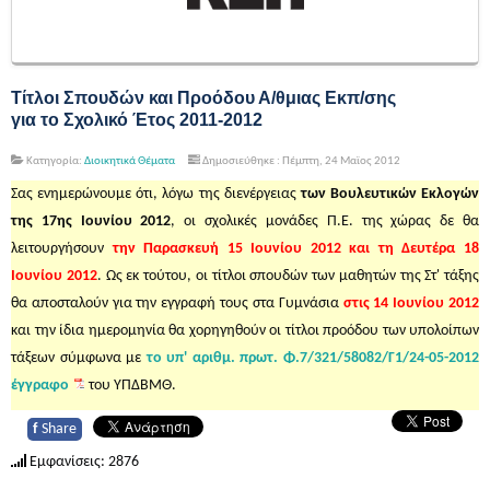
Τίτλοι Σπουδών και Προόδου Α/θμιας Εκπ/σης
για το Σχολικό Έτος 2011-2012
Κατηγορία:
Διοικητικά Θέματα
Δημοσιεύθηκε : Πέμπτη, 24 Μαϊος 2012
Σας ενημερώνουμε ότι, λόγω της διενέργειας
των Βουλευτικών Εκλογών
της 17ης Ιουνίου 2012
, οι σχολικές μονάδες Π.Ε. της χώρας δε θα
λειτουργήσουν
την Παρασκευή 15 Ιουνίου 2012 και τη Δευτέρα 18
Ιουνίου 2012
. Ως εκ τούτου, οι τίτλοι σπουδών των μαθητών της Στ' τάξης
θα αποσταλούν για την εγγραφή τους στα Γυμνάσια
στις 14 Ιουνίου 2012
και την ίδια ημερομηνία θα χορηγηθούν οι τίτλοι προόδου των υπολοίπων
τάξεων σύμφωνα με
το υπ' αριθμ. πρωτ. Φ.7/321/58082/Γ1/24-05-2012
έγγραφο
του ΥΠΔΒΜΘ.
f
Share
Εμφανίσεις: 2876