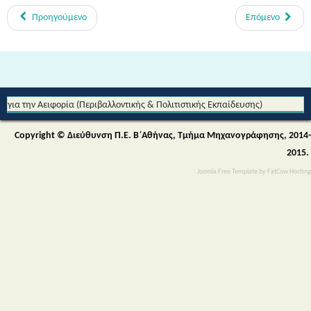
Προηγούμενο
Επόμενο
Από τη Μυθολογία στο Διάστημα - Διεθνές Θεματικό Δίκτυο Εκπαίδευσης
για την Αειφορία (Περιβαλλοντικής & Πολιτιστικής Εκπαίδευσης)
Copyright © Διεύθυνση Π.Ε. Β΄Αθήνας, Τμήμα Μηχανογράφησης, 2014-
2015.
Joomla Free Template
by
FatCow Hosting