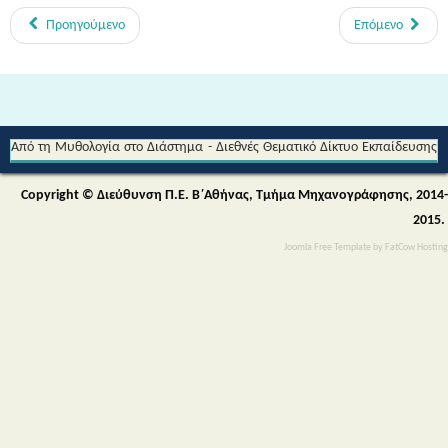
Προηγούμενο
Επόμενο
Από τη Μυθολογία στο Διάστημα - Διεθνές Θεματικό Δίκτυο Εκπαίδευσης
για την Αειφορία (Περιβαλλοντικής & Πολιτιστικής Εκπαίδευσης)
Copyright © Διεύθυνση Π.Ε. Β΄Αθήνας, Τμήμα Μηχανογράφησης, 2014-
2015.
Joomla Free Template
by
FatCow Hosting