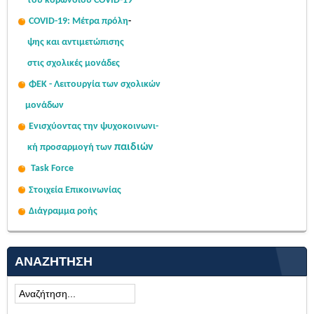
του κορωνοϊού COVID-19
COVID-19: Μέτρα πρόλη
-
ψης
και αντιμετώπισης
στις σχολι
κές μονάδες
ΦΕΚ - Λειτουργία των σχολικών
μονάδων
Ενισχύοντας την ψυχοκοινω
νι-
παιδιών
κή
προσαρμογή των
Task Force
Στοιχεία Επικοινωνίας
Διάγραμμα ροής
ΑΝΑΖΉΤΗΣΗ