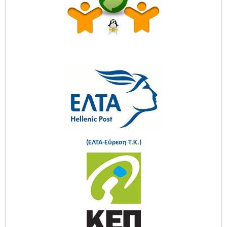
(ΕΛΤΑ-Εύρεση Τ.Κ.)