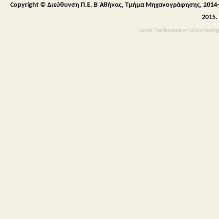
Copyright © Διεύθυνση Π.Ε. Β΄Αθήνας, Τμήμα Μηχανογράφησης, 2014-
2015.
Joomla Free Template
by
FatCow Hosting