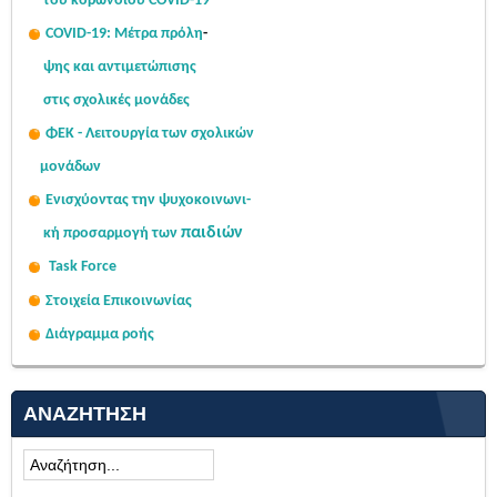
του κορωνοϊού COVID-19
COVID-19: Μέτρα πρόλη
-
ψης
και αντιμετώπισης
στις σχολι
κές μονάδες
ΦΕΚ - Λειτουργία των σχολικών
μονάδων
Ενισχύοντας την ψυχοκοινω
νι-
παιδιών
κή
προσαρμογή των
Task Force
Στοιχεία Επικοινωνίας
Διάγραμμα ροής
ΑΝΑΖΉΤΗΣΗ