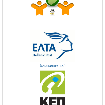
(ΕΛΤΑ-Εύρεση Τ.Κ.)