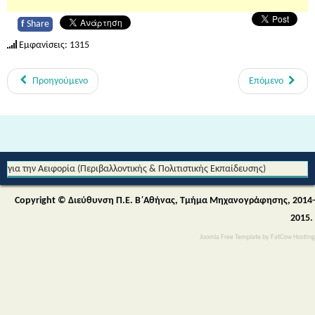
f
Share
Εμφανίσεις: 1315
Προηγούμενο
Επόμενο
Από τη Μυθολογία στο Διάστημα - Διεθνές Θεματικό Δίκτυο Εκπαίδευσης
για την Αειφορία (Περιβαλλοντικής & Πολιτιστικής Εκπαίδευσης)
Copyright © Διεύθυνση Π.Ε. Β΄Αθήνας, Τμήμα Μηχανογράφησης, 2014-
2015.
Joomla Free Template
by
FatCow Hosting