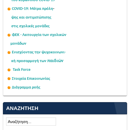
του κορωνοϊού COVID-19
COVID-19: Μέτρα πρόλη
-
ψης
και αντιμετώπισης
στις σχολι
κές μονάδες
ΦΕΚ - Λειτουργία των σχολικών
μονάδων
Ενισχύοντας την ψυχοκοινω
νι-
παιδιών
κή
προσαρμογή των
Task Force
Στοιχεία Επικοινωνίας
Διάγραμμα ροής
ΑΝΑΖΉΤΗΣΗ