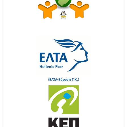
(ΕΛΤΑ-Εύρεση Τ.Κ.)