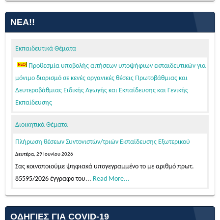
ΝΈΑ!!
Εκπαιδευτικά Θέματα
Προθεσμία υποβολής αιτήσεων υποψήφιων εκπαιδευτικών για
μόνιμο διορισμό σε κενές οργανικές θέσεις Πρωτοβάθμιας και
Δευτεροβάθμιας Ειδικής Αγωγής και Εκπαίδευσης και Γενικής
Εκπαίδευσης
Τρίτη, 04 Αυγούστου 2026
Διοικητικά Θέματα
Σας κοινοποιούμε ψηφιακά υπογεγραμμένο το με αριθμό πρωτ.
104912/2026 έγγραφο του...
Read More...
Πλήρωση θέσεων Συντονιστών/τριών Εκπαίδευσης Εξωτερικού
Προθεσμία υποβολής αιτήσεων υποψήφιων μελών ΕΕΠ-ΕΒΠ
Δευτέρα, 29 Ιουνίου 2026
για μόνιμο διορισμό σε κενές οργανικές θέσεις στην Ειδική Αγωγή και
Σας κοινοποιούμε ψηφιακά υπογεγραμμένο το με αριθμό πρωτ.
Εκπαίδευση, σε εφαρμογή των διατάξεων της παρ. 3 του άρθρου 62
85595/2026 έγγραφο του...
Read More...
του ν. 4589/2019 (Α΄13)
ΤΟΠΟΘΕΤΗΣΕΙΣ ΑΠΟΣΠΑΣΜΕΝΩΝ ΜΕΛΩΝ ΕΕΠ-ΕΒΠ 2026-27
Τετάρτη, 05 Αυγούστου 2026
(ΠΥΣΕΕΠ ΑΤΤΙΚΗΣ)
Κατόπιν της δημοσίευσης της 103542/Ε4/31-07-2026 (ΦΕΚ 39/τ.
ΟΔΗΓΊΕΣ ΓΙΑ COVID-19
Πέμπτη, 06 Αυγούστου 2026