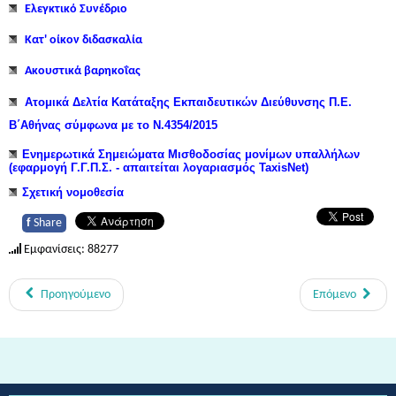
Ελεγκτικό Συνέδριο
Κατ' οίκον διδασκαλία
Ακουστικά βαρηκοΐας
Ατομικά Δελτία Κατάταξης Εκπαιδευτικών Διεύθυνσης Π.Ε.
Β΄Αθήνας σύμφωνα με το Ν.4354/2015
Ενημερωτικά Σημειώματα Μισθοδοσίας μονίμων υπαλλήλων
(εφαρμογή Γ.Γ.Π.Σ. - απαιτείται λογαριασμός TaxisNet)
Σχετική νομοθεσία
f
Share
Εμφανίσεις: 88277
Προηγούμενο
Επόμενο
Από τη Μυθολογία στο Διάστημα - Διεθνές Θεματικό Δίκτυο Εκπαίδευσης
για την Αειφορία (Περιβαλλοντικής & Πολιτιστικής Εκπαίδευσης)