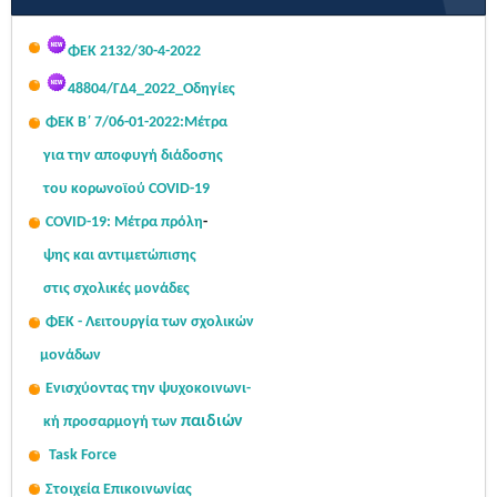
ΑΣΕΠ/04-08-2026 – ΑΔΑ: Ψ58446ΝΚΠΔ-03Π)...
Read More...
Σας κοινοποιούμε τον πίνακα με τις τοποθετήσεις των
ΦΕΚ 2132/30-4-2022
αποσπασμένων μονίμων...
Read More...
48804/ΓΔ4_2022_Οδηγίες
ΦΕΚ Β΄ 7/06-01-2022:Μ
έτρα
για την αποφυγή διάδοσης
του κορωνοϊού COVID-19
COVID-19: Μέτρα πρόλη
-
ψης
και αντιμετώπισης
στις σχολι
κές μονάδες
ΦΕΚ - Λειτουργία των σχολικών
μονάδων
Ενισχύοντας την ψυχοκοινω
νι-
παιδιών
κή
προσαρμογή των
Task Force
Στοιχεία Επικοινωνίας