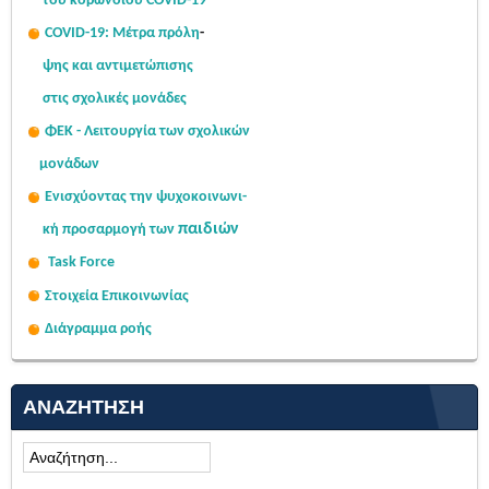
του κορωνοϊού COVID-19
COVID-19: Μέτρα πρόλη
-
ψης
και αντιμετώπισης
στις σχολι
κές μονάδες
ΦΕΚ - Λειτουργία των σχολικών
μονάδων
Ενισχύοντας την ψυχοκοινω
νι-
παιδιών
κή
προσαρμογή των
Task Force
Στοιχεία Επικοινωνίας
Διάγραμμα ροής
ΑΝΑΖΉΤΗΣΗ