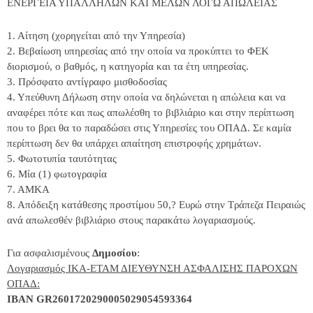
ΕΝΕΡΓΕΙΑ ΥΠΑΛΛΗΛΩΝ ΚΑΙ ΜΕΛΩΝ ΛΟΓΩ ΑΠΩΛΕΙΑΣ
1. Αίτηση (χορηγείται από την Υπηρεσία)
2. Βεβαίωση υπηρεσίας από την οποία να προκύπτει το ΦΕΚ
διορισμού, ο βαθμός, η κατηγορία και τα έτη υπηρεσίας.
3. Πρόσφατο αντίγραφο μισθοδοσίας
4. Υπεύθυνη Δήλωση στην οποία να δηλώνεται η απώλεια και να
αναφέρει πότε και πως απωλέσθη το βιβλιάριο και στην περίπτωση
που το βρει θα το παραδώσει στις Υπηρεσίες του ΟΠΑΔ. Σε καμία
περίπτωση δεν θα υπάρχει απαίτηση επιστροφής χρημάτων.
5. Φωτοτυπία ταυτότητας
6. Μία (1) φωτογραφία
7. ΑΜΚΑ
8. Απόδειξη κατάθεσης προστίμου 50,? Ευρώ στην Τράπεζα Πειραιώς
ανά απωλεσθέν βιβλιάριο στους παρακάτω λογαριασμούς.
Για ασφαλισμένους
Δημοσίου
:
Λογαριασμός ΙΚΑ-ΕΤΑΜ ΔΙΕΥΘΥΝΣΗ ΑΣΦΑΛΙΣΗΣ ΠΑΡΟΧΩΝ
ΟΠΑΔ:
ΙΒΑΝ GR2601720290005029054593364