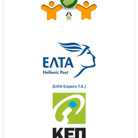
(ΕΛΤΑ-Εύρεση Τ.Κ.)