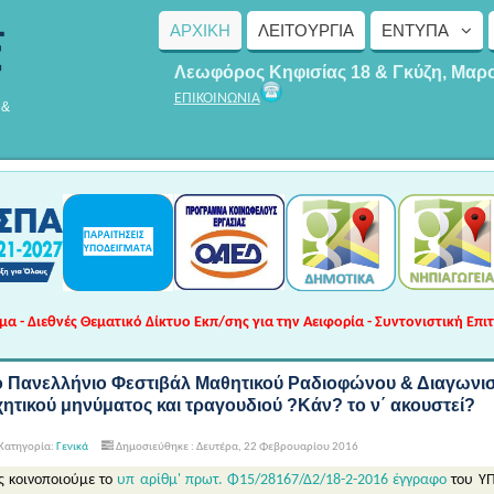
ΑΡΧΙΚΗ
ΛΕΙΤΟΥΡΓΊΑ
ΈΝΤΥΠΑ
Λεωφόρος Κηφισίας 18 & Γκύζη, Μαρ
ΕΠΙΚΟΙΝΩΝΙΑ
 &
 - Διεθνές Θεματικό Δίκτυο Εκπ/σης για την Αειφορία - Συντονιστική Επι
ο Πανελλήνιο Φεστιβάλ Μαθητικού Ραδιοφώνου & Διαγωνι
χητικού μηνύματος και τραγουδιού ?Κάν? το ν΄ ακουστεί?
Κατηγορία:
Γενικά
Δημοσιεύθηκε : Δευτέρα, 22 Φεβρουαρίου 2016
ς κοινοποιούμε το
υπ αρίθμ' πρωτ. Φ15/28167/Δ2/18-2-2016 έγγραφο
του ΥΠ