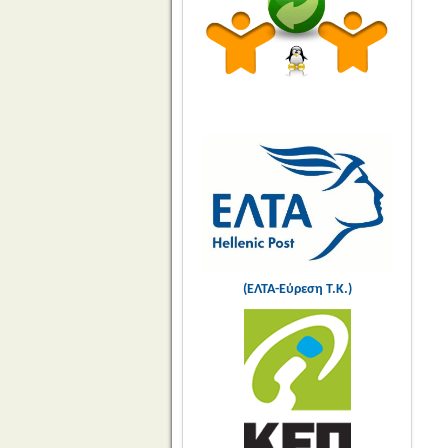
(ΕΛΤΑ-Εύρεση Τ.Κ.)