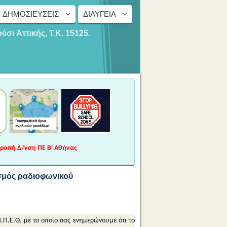
ΔΗΜΟΣΙΕΎΣΕΙΣ
ΔΙΑΎΓΕΙΑ
ούσι
Αττικής, Τ.Κ. 15125.
τροπή Δ/νση ΠΕ Β' Αθήνας
σμός ραδιοφωνικού
.Π.Ε.Θ. με το οποίο σας ενημερώνουμε ότι το