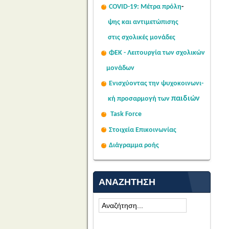
COVID-19: Μέτρα πρόλη
-
ψης
και αντιμετώπισης
στις σχολι
κές μονάδες
ΦΕΚ - Λειτουργία των σχολικών
μονάδων
Ενισχύοντας την ψυχοκοινω
νι-
παιδιών
κή
προσαρμογή των
Task Force
Στοιχεία Επικοινωνίας
Διάγραμμα ροής
ΑΝΑΖΉΤΗΣΗ