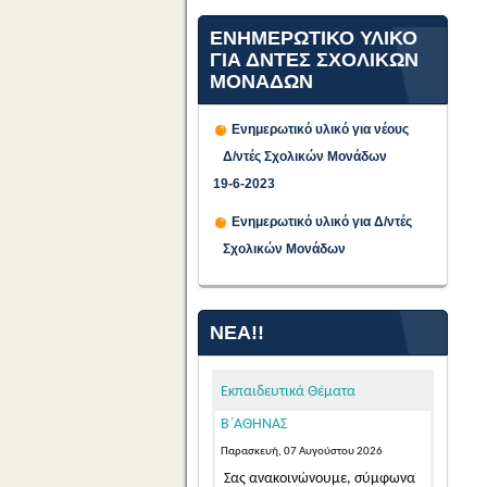
ΕΝΗΜΕΡΩΤΙΚΟ ΥΛΙΚΟ
ΓΙΑ ΔΝΤΕΣ ΣΧΟΛΙΚΩΝ
ΜΟΝΑΔΩΝ
Ενημερωτικό υλικό για νέους
Δ/ντές Σχολικών Μονάδων
19-6-2023
ΠΡΟΣΩΡΙΝΕΣ ΤΟΠΟΘΕΤΗΣΕΙΣ
Ενημερωτικό υλικό για Δ/ντές
ΓΙΑ ΤΟ ΔΙΔΑΚΤΙΚΟ ΕΤΟΣ 2026-
Σχολικών Μονάδων
2027 ΕΚΠΑΙΔΕΥΤΙΚΩΝ ΓΕΝΙΚΗΣ
ΚΑΙ ΕΙΔΙΚΗΣ ΑΓΩΓΗΣ
ΑΠΟΣΠΑΣΜΕΝΩΝ ΑΠΟ ΑΛΛΑ
ΝΈΑ!!
ΠΥΣΠΕ/ΠΥΣΔΕ ΣΤΟ ΠΥΣΠΕ
Β΄ΑΘΗΝΑΣ
Παρασκευή, 07 Αυγούστου 2026
Εκπαιδευτικά Θέματα
Σας ανακοινώνουμε, σύμφωνα
με την αριθμ. 15/7-8-2026 Πράξη
του Π.Υ.Σ.Π.Ε. Β΄ Αθήνας,...
Read