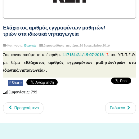
Ελάχιστος αριθμός εγγραφέντων μαθητών/
τριών στα ιδιωτικά νηπιαγωγεία
Κατηγορία:
Ιδιωτικά
Δημοσιεύθηκε : Δευτέρα, 26 Σεπτεμβρίου 2016
Σας κοινοποιούμε το υπ' αριθμ.
117161/Δ1/15-07-2016
του ΥΠ.Π.Ε.Θ.
με θέμα
«Ελάχιστος αριθμός εγγραφέντων μαθητών/τριών στα
ιδιωτικά νηπιαγωγεία».
f
Share
Εμφανίσεις: 795
Προηγούμενο
Επόμενο
Από τη Μυθολογία στο Διάστημα - Διεθνές Θεματικό Δίκτυο Εκπαίδευσης