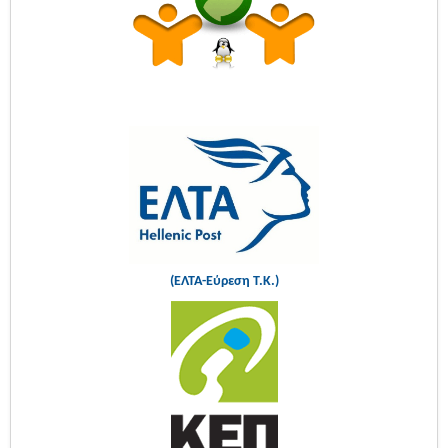
(ΕΛΤΑ-Εύρεση Τ.Κ.)