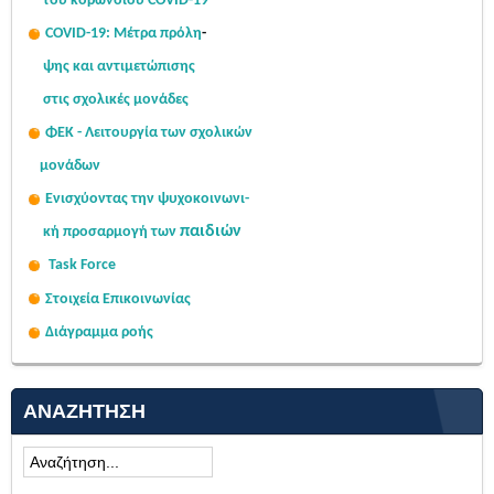
του κορωνοϊού COVID-19
COVID-19: Μέτρα πρόλη
-
ψης
και αντιμετώπισης
στις σχολι
κές μονάδες
ΦΕΚ - Λειτουργία των σχολικών
μονάδων
Ενισχύοντας την ψυχοκοινω
νι-
παιδιών
κή
προσαρμογή των
Task Force
Στοιχεία Επικοινωνίας
Διάγραμμα ροής
ΑΝΑΖΉΤΗΣΗ