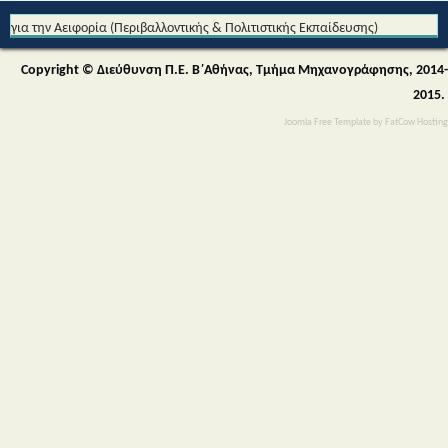
για την Αειφορία (Περιβαλλοντικής & Πολιτιστικής Εκπαίδευσης)
Copyright © Διεύθυνση Π.Ε. Β΄Αθήνας, Τμήμα Μηχανογράφησης, 2014-
2015.
Joomla Free Template
by
FatCow Hosting