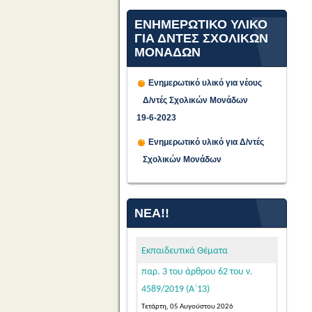
ΕΝΗΜΕΡΩΤΙΚΟ ΥΛΙΚΟ
ΓΙΑ ΔΝΤΕΣ ΣΧΟΛΙΚΩΝ
ΜΟΝΑΔΩΝ
Ενημερωτικό υλικό για νέους
Δ/ντές Σχολικών Μονάδων
Προθεσμία υποβολής
19-6-2023
αιτήσεων υποψήφιων μελών
Ενημερωτικό υλικό για Δ/ντές
ΕΕΠ-ΕΒΠ για μόνιμο διορισμό σε
Σχολικών Μονάδων
κενές οργανικές θέσεις στην
Ειδική Αγωγή και Εκπαίδευση, σε
εφαρμογή των διατάξεων της
ΝΈΑ!!
παρ. 3 του άρθρου 62 του ν.
4589/2019 (Α΄13)
Εκπαιδευτικά Θέματα
Τετάρτη, 05 Αυγούστου 2026
Κατόπιν της δημοσίευσης της
103542/Ε4/31-07-2026 (ΦΕΚ 39/τ.
ΑΣΕΠ/04-08-2026 – ΑΔΑ: