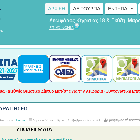
ΑΡΧΙΚΗ
ΛΕΙΤΟΥΡΓΊΑ
ΈΝΤΥΠΑ
Λεωφόρος Κηφισίας 18 & Γκύζη, Μαρ
ΕΠΙΚΟΙΝΩΝΙΑ
 &
 - Διεθνές Θεματικό Δίκτυο Εκπ/σης για την Αειφορία - Συντονιστική Επι
ΑΡΑΙΤΗΣΕΙΣ
Κατηγορία:
Γενικά
Δημοσιεύθηκε : Πέμπτη, 18 Φεβρουαρίου 2021
Γράφτηκε από τον/τη
ΥΠΟΔΕΙΓΜΑΤΑ