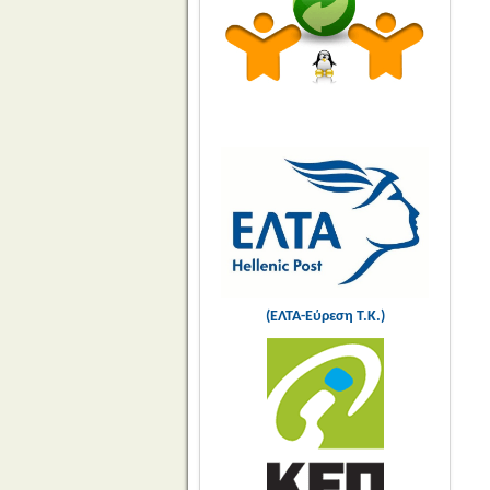
(ΕΛΤΑ-Εύρεση Τ.Κ.)