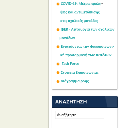
COVID-19: Μέτρα πρόλη
-
ψης
και αντιμετώπισης
στις σχολι
κές μονάδες
ΦΕΚ - Λειτουργία των σχολικών
μονάδων
Ενισχύοντας την ψυχοκοινω
νι-
παιδιών
κή
προσαρμογή των
Task Force
Στοιχεία Επικοινωνίας
Διάγραμμα ροής
ΑΝΑΖΉΤΗΣΗ