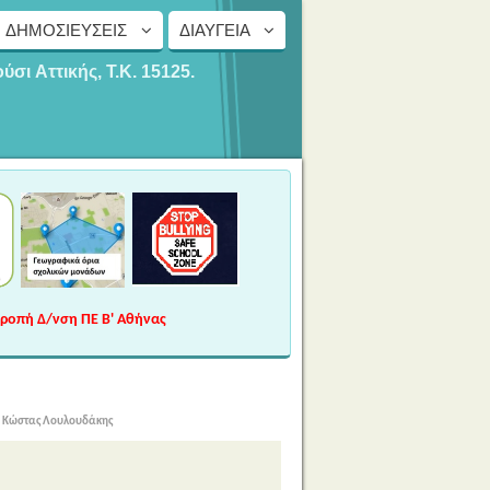
ΔΗΜΟΣΙΕΎΣΕΙΣ
ΔΙΑΎΓΕΙΑ
ούσι
Αττικής, Τ.Κ. 15125.
τροπή Δ/νση ΠΕ Β' Αθήνας
ν Κώστας Λουλουδάκης