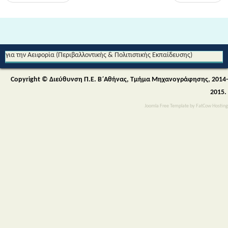
Από τη Μυθολογία στο Διάστημα - Διεθνές Θεματικό Δίκτυο Εκπαίδευσης
για την Αειφορία (Περιβαλλοντικής & Πολιτιστικής Εκπαίδευσης)
Copyright © Διεύθυνση Π.Ε. Β΄Αθήνας, Τμήμα Μηχανογράφησης, 2014-
2015.
Joomla Free Template
by
FatCow Hosting