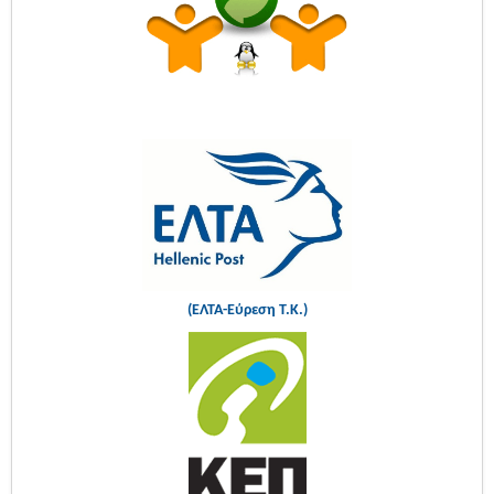
(ΕΛΤΑ-Εύρεση Τ.Κ.)