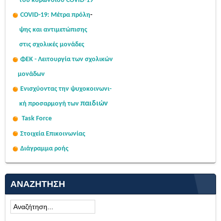
του κορωνοϊού COVID-19
COVID-19: Μέτρα πρόλη
-
ψης
και αντιμετώπισης
στις σχολι
κές μονάδες
ΦΕΚ - Λειτουργία των σχολικών
μονάδων
Ενισχύοντας την ψυχοκοινω
νι-
παιδιών
κή
προσαρμογή των
Task Force
Στοιχεία Επικοινωνίας
Διάγραμμα ροής
ΑΝΑΖΉΤΗΣΗ