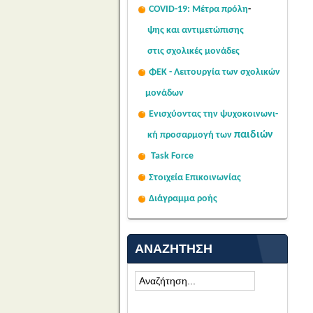
COVID-19: Μέτρα πρόλη
-
ψης
και αντιμετώπισης
στις σχολι
κές μονάδες
ΦΕΚ - Λειτουργία των σχολικών
μονάδων
Ενισχύοντας την ψυχοκοινω
νι-
παιδιών
κή
προσαρμογή των
Task Force
Στοιχεία Επικοινωνίας
Διάγραμμα ροής
ΑΝΑΖΉΤΗΣΗ