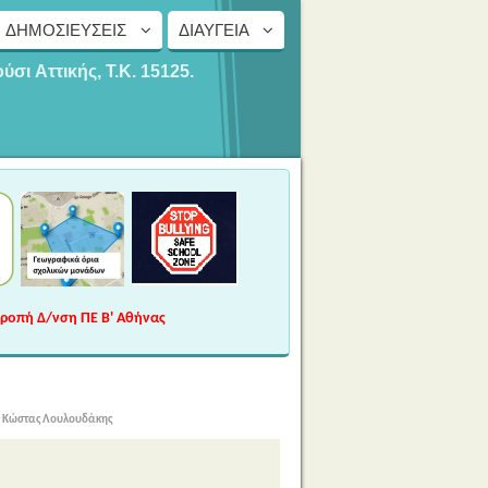
ΔΗΜΟΣΙΕΎΣΕΙΣ
ΔΙΑΎΓΕΙΑ
ούσι
Αττικής, Τ.Κ. 15125.
τροπή Δ/νση ΠΕ Β' Αθήνας
ν Κώστας Λουλουδάκης