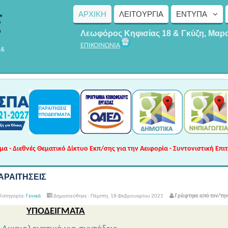
ΑΡΧΙΚΗ
ΛΕΙΤΟΥΡΓΊΑ
ΈΝΤΥΠΑ
Λεωφόρος Κηφισίας 18 & Γκύζη, Μαρ
ΕΠΙΚΟΙΝΩΝΙΑ
 &
 - Διεθνές Θεματικό Δίκτυο Εκπ/σης για την Αειφορία - Συντονιστική Επι
ΑΡΑΙΤΗΣΕΙΣ
Κατηγορία:
Γενικά
Δημοσιεύθηκε : Πέμπτη, 18 Φεβρουαρίου 2021
Γράφτηκε από τον/τη
ΥΠΟΔΕΙΓΜΑΤΑ