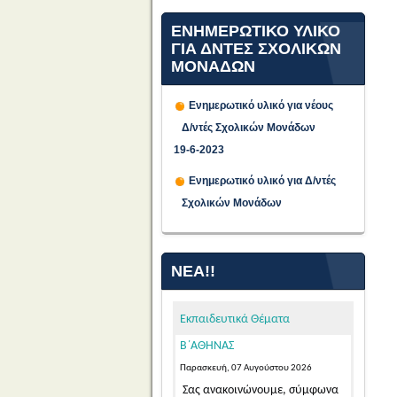
ΕΝΗΜΕΡΩΤΙΚΟ ΥΛΙΚΟ
ΓΙΑ ΔΝΤΕΣ ΣΧΟΛΙΚΩΝ
ΜΟΝΑΔΩΝ
Ενημερωτικό υλικό για νέους
Δ/ντές Σχολικών Μονάδων
ΠΡΟΣΩΡΙΝΕΣ ΤΟΠΟΘΕΤΗΣΕΙΣ
19-6-2023
ΓΙΑ ΤΟ ΔΙΔΑΚΤΙΚΟ ΕΤΟΣ 2026-
Ενημερωτικό υλικό για Δ/ντές
2027 ΕΚΠΑΙΔΕΥΤΙΚΩΝ ΓΕΝΙΚΗΣ
Σχολικών Μονάδων
ΚΑΙ ΕΙΔΙΚΗΣ ΑΓΩΓΗΣ
ΑΠΟΣΠΑΣΜΕΝΩΝ ΑΠΟ ΑΛΛΑ
ΠΥΣΠΕ/ΠΥΣΔΕ ΣΤΟ ΠΥΣΠΕ
ΝΈΑ!!
Β΄ΑΘΗΝΑΣ
Παρασκευή, 07 Αυγούστου 2026
Εκπαιδευτικά Θέματα
Σας ανακοινώνουμε, σύμφωνα
με την αριθμ. 15/7-8-2026 Πράξη
του Π.Υ.Σ.Π.Ε. Β΄ Αθήνας,...
Read
More...