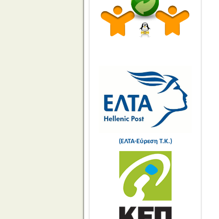
(ΕΛΤΑ-Εύρεση Τ.Κ.)