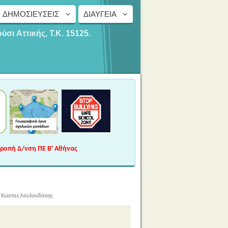
ΔΗΜΟΣΙΕΎΣΕΙΣ
ΔΙΑΎΓΕΙΑ
ούσι
Αττικής, Τ.Κ. 15125.
τροπή Δ/νση ΠΕ Β' Αθήνας
ν Κώστας Λουλουδάκης