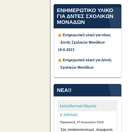
ΕΝΗΜΕΡΩΤΙΚΟ ΥΛΙΚΟ
ΓΙΑ ΔΝΤΕΣ ΣΧΟΛΙΚΩΝ
ΜΟΝΑΔΩΝ
Ενημερωτικό υλικό για νέους
Δ/ντές Σχολικών Μονάδων
ΠΡΟΣΩΡΙΝΕΣ ΤΟΠΟΘΕΤΗΣΕΙΣ
19-6-2023
ΓΙΑ ΤΟ ΔΙΔΑΚΤΙΚΟ ΕΤΟΣ 2026-
Ενημερωτικό υλικό για Δ/ντές
2027 ΕΚΠΑΙΔΕΥΤΙΚΩΝ ΓΕΝΙΚΗΣ
Σχολικών Μονάδων
ΚΑΙ ΕΙΔΙΚΗΣ ΑΓΩΓΗΣ
ΑΠΟΣΠΑΣΜΕΝΩΝ ΑΠΟ ΑΛΛΑ
ΠΥΣΠΕ/ΠΥΣΔΕ ΣΤΟ ΠΥΣΠΕ
ΝΈΑ!!
Β΄ΑΘΗΝΑΣ
Παρασκευή, 07 Αυγούστου 2026
Εκπαιδευτικά Θέματα
Σας ανακοινώνουμε, σύμφωνα
με την αριθμ. 15/7-8-2026 Πράξη
του Π.Υ.Σ.Π.Ε. Β΄ Αθήνας,...
Read
More...