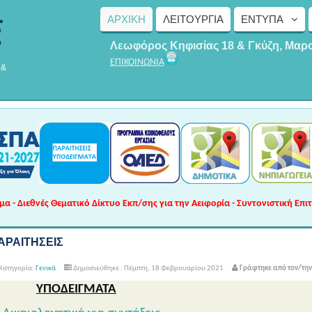
ΑΡΧΙΚΗ
ΛΕΙΤΟΥΡΓΊΑ
ΈΝΤΥΠΑ
Λεωφόρος Κηφισίας 18 & Γκύζη, Μαρ
ΕΠΙΚΟΙΝΩΝΙΑ
 &
 - Διεθνές Θεματικό Δίκτυο Εκπ/σης για την Αειφορία - Συντονιστική Επι
ΑΡΑΙΤΗΣΕΙΣ
Κατηγορία:
Γενικά
Δημοσιεύθηκε : Πέμπτη, 18 Φεβρουαρίου 2021
Γράφτηκε από τον/τη
ΥΠΟΔΕΙΓΜΑΤΑ