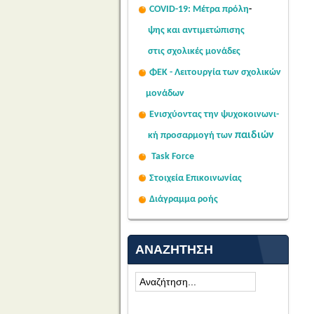
COVID-19: Μέτρα πρόλη
-
ψης
και αντιμετώπισης
στις σχολι
κές μονάδες
ΦΕΚ - Λειτουργία των σχολικών
μονάδων
Ενισχύοντας την ψυχοκοινω
νι-
παιδιών
κή
προσαρμογή των
Task Force
Στοιχεία Επικοινωνίας
Διάγραμμα ροής
ΑΝΑΖΉΤΗΣΗ