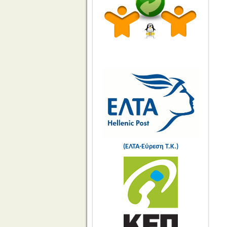
(ΕΛΤΑ-Εύρεση Τ.Κ.)