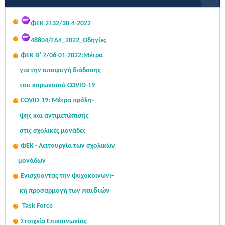
Σας κοινοποιούμε τον πίνακα με τις τοποθετήσεις των
ΦΕΚ 2132/30-4-2022
αποσπασμένων μονίμων...
Read More...
48804/ΓΔ4_2022_Οδηγίες
ΦΕΚ Β΄ 7/06-01-2022:Μ
έτρα
για την αποφυγή διάδοσης
του κορωνοϊού COVID-19
COVID-19: Μέτρα πρόλη
-
ψης
και αντιμετώπισης
στις σχολι
κές μονάδες
ΦΕΚ - Λειτουργία των σχολικών
μονάδων
Ενισχύοντας την ψυχοκοινω
νι-
παιδιών
κή
προσαρμογή των
Task Force
Στοιχεία Επικοινωνίας