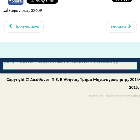
f
Share
Εμφανίσεις: 32609
Προηγούμενο
Επόμενο
Από τη Μυθολογία στο Διάστημα - Διεθνές Θεματικό Δίκτυο Εκπαίδευσης
για την Αειφορία (Περιβαλλοντικής & Πολιτιστικής Εκπαίδευσης)
Copyright © Διεύθυνση Π.Ε. Β΄Αθήνας, Τμήμα Μηχανογράφησης, 2014-
2015.
Joomla Free Template
by
FatCow Hosting