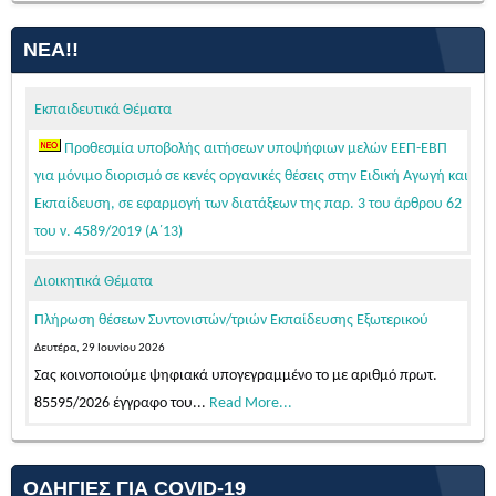
ΝΈΑ!!
Εκπαιδευτικά Θέματα
Προθεσμία υποβολής αιτήσεων υποψήφιων μελών ΕΕΠ-ΕΒΠ
για μόνιμο διορισμό σε κενές οργανικές θέσεις στην Ειδική Αγωγή και
Εκπαίδευση, σε εφαρμογή των διατάξεων της παρ. 3 του άρθρου 62
του ν. 4589/2019 (Α΄13)
Τετάρτη, 05 Αυγούστου 2026
Διοικητικά Θέματα
Κατόπιν της δημοσίευσης της 103542/Ε4/31-07-2026 (ΦΕΚ 39/τ.
ΑΣΕΠ/04-08-2026 – ΑΔΑ: Ψ58446ΝΚΠΔ-03Π)...
Read More...
Πλήρωση θέσεων Συντονιστών/τριών Εκπαίδευσης Εξωτερικού
ΠΡΟΣΩΡΙΝΕΣ ΤΟΠΟΘΕΤΗΣΕΙΣ ΓΙΑ ΤΟ ΔΙΔΑΚΤΙΚΟ ΕΤΟΣ 2026-2027
Δευτέρα, 29 Ιουνίου 2026
ΕΚΠΑΙΔΕΥΤΙΚΩΝ ΓΕΝΙΚΗΣ ΚΑΙ ΕΙΔΙΚΗΣ ΑΓΩΓΗΣ ΑΠΟΣΠΑΣΜΕΝΩΝ
Σας κοινοποιούμε ψηφιακά υπογεγραμμένο το με αριθμό πρωτ.
ΑΠΟ ΑΛΛΑ ΠΥΣΠΕ/ΠΥΣΔΕ ΣΤΟ ΠΥΣΠΕ Β΄ΑΘΗΝΑΣ
85595/2026 έγγραφο του...
Read More...
Παρασκευή, 07 Αυγούστου 2026
ΤΟΠΟΘΕΤΗΣΕΙΣ ΑΠΟΣΠΑΣΜΕΝΩΝ ΜΕΛΩΝ ΕΕΠ-ΕΒΠ 2026-27
Σας ανακοινώνουμε, σύμφωνα με την αριθμ. 15/7-8-2026 Πράξη
(ΠΥΣΕΕΠ ΑΤΤΙΚΗΣ)
του Π.Υ.Σ.Π.Ε. Β΄ Αθήνας,...
Read More...
ΟΔΗΓΊΕΣ ΓΙΑ COVID-19
Πέμπτη, 06 Αυγούστου 2026