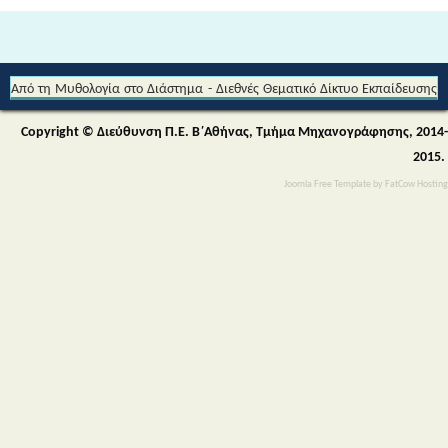
Από τη Μυθολογία στο Διάστημα - Διεθνές Θεματικό Δίκτυο Εκπαίδευσης
για την Αειφορία (Περιβαλλοντικής & Πολιτιστικής Εκπαίδευσης)
Copyright © Διεύθυνση Π.Ε. Β΄Αθήνας, Τμήμα Μηχανογράφησης, 2014-
2015.
Joomla Free Template
by
FatCow Hosting