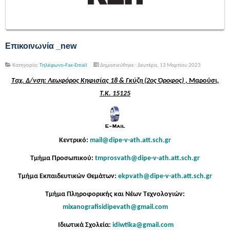
Επικοινωνία _new
Κατηγορία:
Τηλέφωνο-Fax-Email
Δημοσιεύθηκε : Δευτέρα, 13 Μαρτίου 2023
Ταχ. Δ/νση: Λεωφόρος Κηφισίας 18 & Γκύζη (2ος Όροφος)
, Μαρούσι
,
Τ.Κ. 15125
Κεντρικό:
mail@dipe-v-ath.att.sch.gr
Τμήμα Προσωπικού:
tmprosvath@dipe-v-ath.att.sch.gr
Τμήμα Εκπαιδευτικών Θεμάτων:
ekpvath@dipe-v-ath.att.sch.gr
Τμήμα
Πληροφορικής και Νέων Τεχνολογιών:
mixanografisidipevath@gmail.com
Ιδιωτικά Σχολεία:
idiwtika@gmail.com