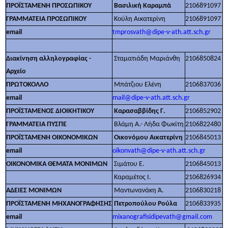
ΠΡΟΪΣΤΑΜΕΝΗ ΠΡΟΣΩΠΙΚΟΥ
Βασιλική Καραμπά
2106891097
ΓΡΑΜΜΑΤΕΙΑ ΠΡΟΣΩΠΙΚΟΥ
Κούλη Αικατερίνη
2106891097
email
tmprosvath@dipe-v-ath.att.sch.gr
Διακίνηση αλληλογραφίας -
Σταματιάδη Μαριάνθη
2106850824
Αρχείο
ΠΡΩΤΟΚΟΛΛΟ
Μπάτζιου Ελένη
2106837036
email
mail@dipe-v-ath.att.sch.gr
ΠΡΟΪΣΤΑΜΕΝΟΣ ΔΙΟΙΚΗΤΙΚΟΥ
Καρασαββίδης Γ.
2106852902
ΓΡΑΜΜΑΤΕΙΑ ΠΥΣΠΕ
Βλάμη Α.- Λήδα Φωκίτη
2106822480
ΠΡΟΪΣΤΑΜΕΝΗ ΟΙΚΟΝΟΜΙΚΩΝ
Οικονόμου Αικατερίνη
2106845013
email
oikonvath@dipe-v-ath.att.sch.gr
ΟΙΚΟΝΟΜΙΚΑ ΘΕΜΑΤΑ ΜΟΝΙΜΩΝ
Σιμάτου Ε.
2106845013
Καραμέτος Ι.
2106826934
ΑΔΕΙΕΣ ΜΟΝΙΜΩΝ
Μαντωνανάκη Ά.
2106830218
ΠΡΟΪΣΤΑΜΕΝΗ ΜΗΧΑΝΟΓΡΑΦΗΣΗΣ
Πετροπούλου Ρούλα
2106833935
email
mixanografisidipevath@gmail.com