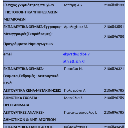
Έλεγχος γνησιότητας πτυχίων
Μπάρη Αικ.
2106838133
-
ΠΙΣΤΟΠΟΙΗΤΙΚΑ ΥΠΗΡΕΣΙΑΚΩΝ
ΜΕΤΑΒΟΛΩΝ
ΕΚΠΑΙΔΕΥΤΙΚΑ ΘΕΜΑΤΑ-Εγγραφές-
Αμολοχίτου Μ.
2106843851
Μετεγγραφές(Εκπρόθεσμες)-
2106896785
Προγράμματα Νηπιαγωγείων
email
ekpvath@dipe-v-
ath.att.sch.gr
ΕΚΠΑΙΔΕΥΤΙΚΑ ΘΕΜΑΤΑ-
Πιστιόλα Ν.
2106826321
Γεύματα,Εκδρομές - Λειτουργικά
Κενά
ΛΕΙΤΟΥΡΓΙΚΑ ΚΕΝΑ-ΜΕΤΑΚΙΝΗΣΕΙΣ
Πολυχρόνη Α.
2106896785
ΔΗΜΟΤΙΚΑ ΣΧΟΛΕΙΑ -
Μαρώλια Σ.
2106896785
ΠΡΟΓΡΑΜΜΑΤΑ
ΛΕΙΤΟΥΡΓΙΚΕΣ ΑΝΑΓΚΕΣ-
Παναγιωτόπουλος Ι.
2106896785
ΔΗΜΟΤΙΚΩΝ & ΝΗΠΙΑΓΩΓΕΙΩΝ
ΕΚΠΑΙΔΕΥΤΙΚΑ-ΕΙΔΙΚΗ ΑΓΩΓΗ-
Καλιακάτσου Ι. -
2106843458