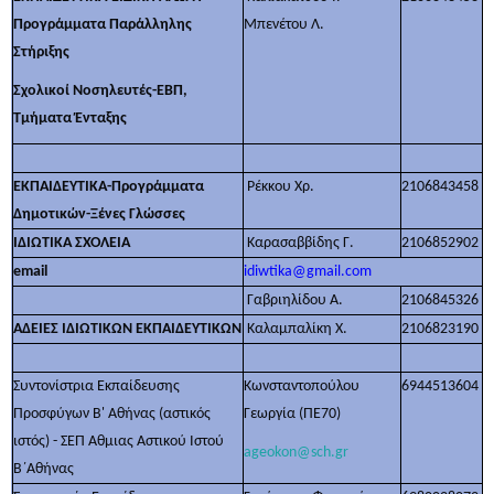
Προγράμματα Παράλληλης
Μπενέτου Λ.
Στήριξης
Σχολικοί Νοσηλευτές-ΕΒΠ,
Τμήματα Ένταξης
ΕΚΠΑΙΔΕΥΤΙΚΑ-Προγράμματα
Ρέκκου Χρ.
2106843458
Δημοτικών-Ξένες Γλώσσες
ΙΔΙΩΤΙΚΑ ΣΧΟΛΕΙΑ
Καρασαββίδης Γ.
2106852902
email
idiwtika@gmail.com
Γαβριηλίδου Α.
2106845326
ΑΔΕΙΕΣ ΙΔΙΩΤΙΚΩΝ ΕΚΠΑΙΔΕΥΤΙΚΩΝ
Καλαμπαλίκη Χ.
2106823190
Συντονίστρια Εκπαίδευσης
Κωνσταντοπούλου
6944513604
Προσφύγων Β' Αθήνας (αστικός
Γεωργία (ΠΕ70)
ιστός) - ΣΕΠ Αθμιας Αστικού Ιστού
ageokon@sch.gr
Β΄Αθήνας