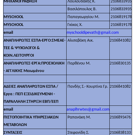
ΜΗΧΑΝΟΓΡΑΦΗΣΗ
Λουλουδάκης Κ.
2106833935
Βασιλόπουλος Β.
2106833935
MYSCHOOL
Παπαγεωργίου Μ.
2106819178
MYSCHOOL
Γκίκας Χ.
2106819178
email
myschooldipevath@gmail.com
ΑΝΑΠΛΗΡΩΤΕΣ ΕΣΠΑ-ΈΡΓΟ:ΣΜΕΑΕ-
Αλισαβάκη Αικ.
2106841082
ΤΕΕ & ΨΥΧΟΛΟΓΟΙ &
ΚΟΙΝ.ΛΕΙΤΟΥΡΓΟΙ
ΑΝΑΠΛΗΡΩΤΕΣ-ΈΡΓΑ:ΠΡΟΣΧΟΛΙΚΗ
Παρθένου Μ.
2106830135
- ΑΓΓΛΙΚΗΣ Μειωμένου
ΑΔΕΙΕΣ ΑΝΑΠΛΗΡΩΤΩΝ ΕΣΠΑ /
Πανδής Σ.- Κουρτίνα Γρ.
2106841082
Έργα : ΠΕΠ ΕΞΕΙΔΙΚΕΥΜΕΝΗ -
ΠΑΡΑΛΛΗΛΗ ΣΤΗΡΙΞΗ ΕΒΠ/ΕΕΠ
email
anaplhrwtes@gmail.com
ΠΙΣΤΟΠΟΙΗΤΙΚΑ ΥΠΗΡΕΣΙΑΚΩΝ
Ραπανάκη Μ.
2106893476
ΜΕΤΑΒΟΛΩΝ
ΣΥΝΤΑΞΕΙΣ
Στεφανίδη Σ.
2106838133