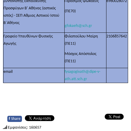
Συντονιστής Εκπαίδευσης
Γεράσιμος Φωκαεύς
6980028072
Προσφύγων Β' Αθήνας (αστικός
(ΠΕ70)
ιστός) - ΣΕΠ Αθμιας Αστικού Ιστού
Β΄Αθήνας
gfokaefs@sch.gr
Γραφείο Υπευθύνων Φυσικής
Φιλοπούλου Μαίρη
2106857642
Αγωγής
(ΠΕ11)
Μόσχος Απόστολος
(ΠΕ11)
email
fysagogivath@dipe-v-
ath.att.sch.gr
f
Share
Εμφανίσεις: 160657