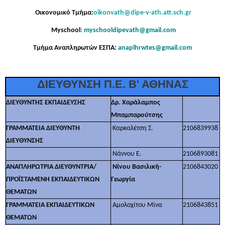
Οικονομικό Τμήμα:
oikonvath@dipe-v-ath.att.sch.gr
Myschool
:
myschooldipevath@gmail.com
Τμήμα Αναπληρωτών ΕΣΠΑ:
anaplhrwtes@gmail.com
ΔΙΕΥΘΥΝΣΗ Π.Ε. Β' ΑΘΗΝΑΣ
ΔΙΕΥΘΥΝΤΗΣ ΕΚΠΑΙΔΕΥΣΗΣ
Δρ. Χαράλαμπος
Μπαμπαρούτσης
ΓΡΑΜΜΑΤΕΙΑ ΔΙΕΥΘΥNTΗ
Καρκαλέτση Σ.
2106839938
ΔΙΕΥΘΥΝΣΗΣ
Νάννου Ε.
2106893081
ΑΝΑΠΛΗΡΩΤΡΙΑ ΔΙΕΥΘΥΝΤΡΙΑ/
Νίνου Βασιλική-
2106843020
ΠΡΟΪΣΤΑΜΕΝΗ ΕΚΠΑΙΔΕΥΤΙΚΩΝ
Γεωργία
ΘΕΜΑΤΩΝ
ΓΡΑΜΜΑΤΕΙΑ ΕΚΠΑΙΔΕΥΤΙΚΩΝ
Αμολοχίτου Μίνα
2106843851
ΘΕΜΑΤΩΝ