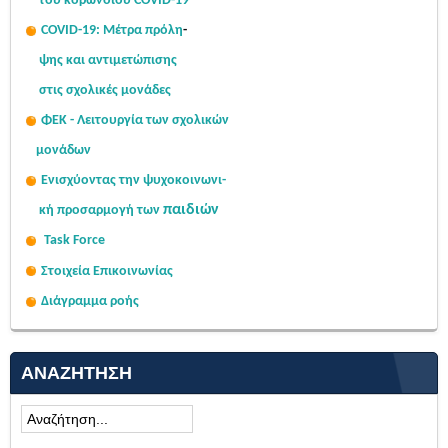
του κορωνοϊού COVID-19
COVID-19: Μέτρα πρόλη
-
ψης
και αντιμετώπισης
στις σχολι
κές μονάδες
ΦΕΚ - Λειτουργία των σχολικών
μονάδων
Ενισχύοντας την ψυχοκοινω
νι-
παιδιών
κή
προσαρμογή των
Task Force
Στοιχεία Επικοινωνίας
Διάγραμμα ροής
ΑΝΑΖΉΤΗΣΗ