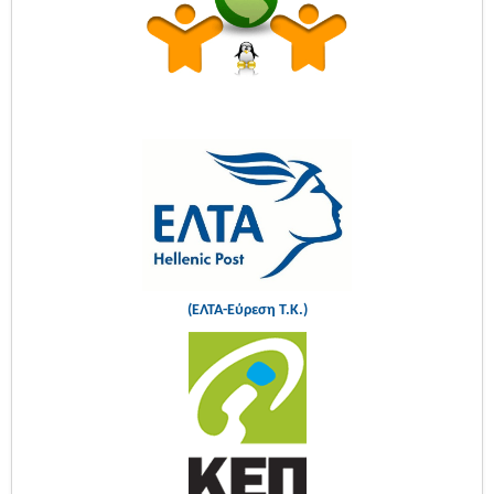
(ΕΛΤΑ-Εύρεση Τ.Κ.)