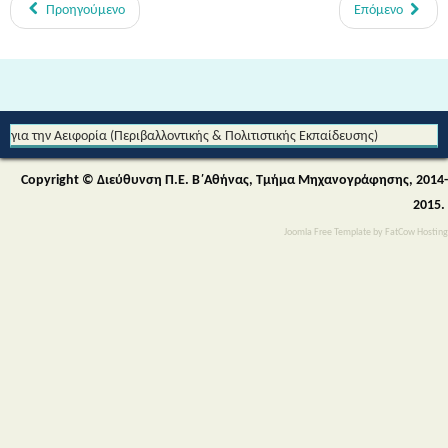
Προηγούμενο
Επόμενο
Από τη Μυθολογία στο Διάστημα - Διεθνές Θεματικό Δίκτυο Εκπαίδευσης
για την Αειφορία (Περιβαλλοντικής & Πολιτιστικής Εκπαίδευσης)
Copyright © Διεύθυνση Π.Ε. Β΄Αθήνας, Τμήμα Μηχανογράφησης, 2014-
2015.
Joomla Free Template
by
FatCow Hosting