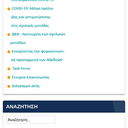
του κορωνοϊού COVID-19
COVID-19: Μέτρα πρόλη
-
ψης
και αντιμετώπισης
στις σχολι
κές μονάδες
ΦΕΚ - Λειτουργία των σχολικών
μονάδων
Ενισχύοντας την ψυχοκοινω
νι-
παιδιών
κή
προσαρμογή των
Task Force
Στοιχεία Επικοινωνίας
Διάγραμμα ροής
ΑΝΑΖΉΤΗΣΗ