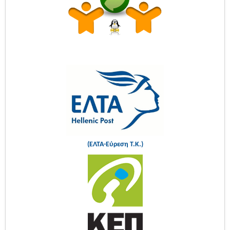
(ΕΛΤΑ-Εύρεση Τ.Κ.)