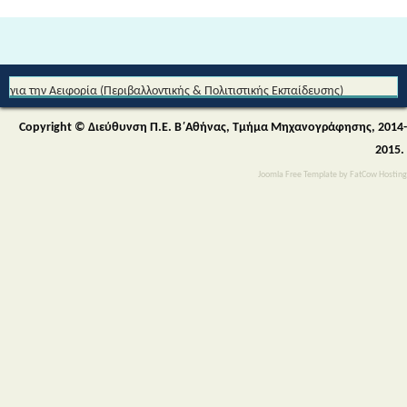
Από τη Μυθολογία στο Διάστημα - Διεθνές Θεματικό Δίκτυο Εκπαίδευσης
για την Αειφορία (Περιβαλλοντικής & Πολιτιστικής Εκπαίδευσης)
Copyright © Διεύθυνση Π.Ε. Β΄Αθήνας, Τμήμα Μηχανογράφησης, 2014-
2015.
Joomla Free Template
by
FatCow Hosting