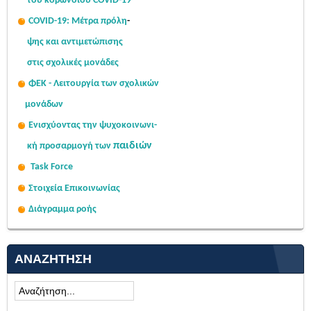
του κορωνοϊού COVID-19
COVID-19: Μέτρα πρόλη
-
ψης
και αντιμετώπισης
στις σχολι
κές μονάδες
ΦΕΚ - Λειτουργία των σχολικών
μονάδων
Ενισχύοντας την ψυχοκοινω
νι-
παιδιών
κή
προσαρμογή των
Task Force
Στοιχεία Επικοινωνίας
Διάγραμμα ροής
ΑΝΑΖΉΤΗΣΗ