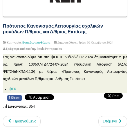
Πρότυπος Κανονισμός Λειτουργίας σχολικών
μονάδων Π/θμιας και Δ/θμιας Εκπ/σης
Κατηγορία:
Εκπαιδευτικά Θέματα
Δημοσιεύθηκε : Τρίτη, 01 Οκτωβρίου 2024
Γράφτηκε από τον/την Roula Petropoulou
Σας γνωστοποιούμε ότι στο ΦΕΚ Β΄ 5387/26-09-2024 δημοσιεύτηκε η με
αρ. πρωτ. 109697/ΓΔ4/24-09-2024 Υπουργική Απόφαση (ΑΔΑ:
ΨΚΤΣ46ΝΚΠΔ-11Φ) με θέμα: «Πρότυπος Κανονισμός Λειτουργίας
σχολικών μονάδων Π/θμιας και Δ/θμιας Εκπ/σης»
ΦΕΚ
f
Share
Εμφανίσεις: 864
Προηγούμενο
Επόμενο