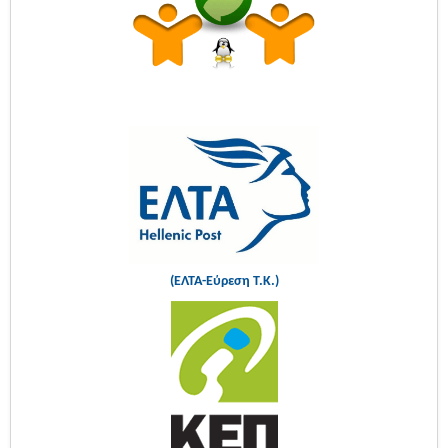
(ΕΛΤΑ-Εύρεση Τ.Κ.)