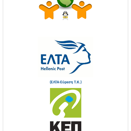
(ΕΛΤΑ-Εύρεση Τ.Κ.)