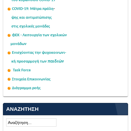
του κορωνοϊού COVID-19
COVID-19: Μέτρα πρόλη
-
ψης
και αντιμετώπισης
στις σχολι
κές μονάδες
ΦΕΚ - Λειτουργία των σχολικών
μονάδων
Ενισχύοντας την ψυχοκοινω
νι-
παιδιών
κή
προσαρμογή των
Task Force
Στοιχεία Επικοινωνίας
Διάγραμμα ροής
ΑΝΑΖΉΤΗΣΗ