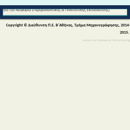
Από τη Μυθολογία στο Διάστημα - Διεθνές Θεματικό Δίκτυο Εκπαίδευσης
για την Αειφορία (Περιβαλλοντικής & Πολιτιστικής Εκπαίδευσης)
Copyright © Διεύθυνση Π.Ε. Β΄Αθήνας, Τμήμα Μηχανογράφησης, 2014-
2015.
Joomla Free Template
by
FatCow Hosting