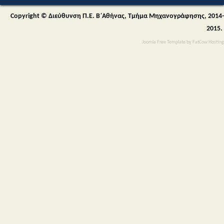
Copyright © Διεύθυνση Π.Ε. Β΄Αθήνας, Τμήμα Μηχανογράφησης, 2014-
2015.
Joomla Free Template
by
FatCow Hosting