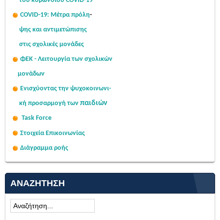
του κορωνοϊού COVID-19
COVID-19: Μέτρα πρόλη
-
ψης
και αντιμετώπισης
στις σχολι
κές μονάδες
ΦΕΚ - Λειτουργία των σχολικών
μονάδων
Ενισχύοντας την ψυχοκοινω
νι-
παιδιών
κή
προσαρμογή των
Task Force
Στοιχεία Επικοινωνίας
Διάγραμμα ροής
ΑΝΑΖΉΤΗΣΗ