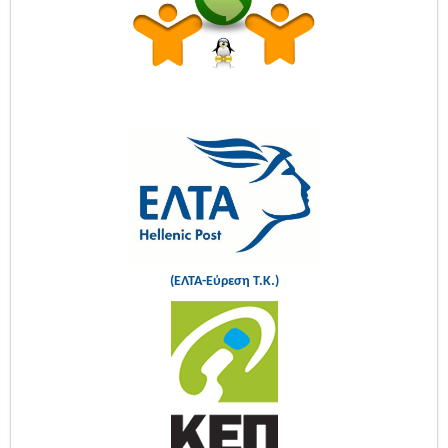
(ΕΛΤΑ-Εύρεση Τ.Κ.)