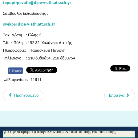
tepopt-p
evath@dip
e-v-ath.att.sch.gr
Σύμβουλοι Εκπαίδευσης :
syekp@dipe-v-ath.att.sch.gr
Ταχ. Δ/νση : Έλλης 3
Τ.Κ. – Πόλη : 152 32, Χαλάνδρι Αττικής
Πληροφορίες : Παρασκευή Παγώνη
Τηλέφωνο : 210 6080654, 210 6850754
f
Share
Εμφανίσεις: 11811
Προηγούμενο
Επόμενο
Από τη Μυθολογία στο Διάστημα - Διεθνές Θεματικό Δίκτυο Εκπαίδευσης
για την Αειφορία (Περιβαλλοντικής & Πολιτιστικής Εκπαίδευσης)