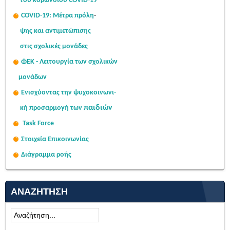
του κορωνοϊού COVID-19
COVID-19: Μέτρα πρόλη
-
ψης
και αντιμετώπισης
στις σχολι
κές μονάδες
ΦΕΚ - Λειτουργία των σχολικών
μονάδων
Ενισχύοντας την ψυχοκοινω
νι-
παιδιών
κή
προσαρμογή των
Task Force
Στοιχεία Επικοινωνίας
Διάγραμμα ροής
ΑΝΑΖΉΤΗΣΗ