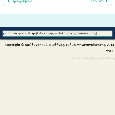
Προηγούμενο
Επόμενο
Από τη Μυθολογία στο Διάστημα - Διεθνές Θεματικό Δίκτυο Εκπαίδευσης
για την Αειφορία (Περιβαλλοντικής & Πολιτιστικής Εκπαίδευσης)
Copyright © Διεύθυνση Π.Ε. Β΄Αθήνας, Τμήμα Μηχανογράφησης, 2014-
2015.
Joomla Free Template
by
FatCow Hosting