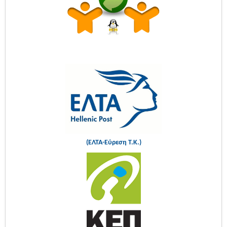
(ΕΛΤΑ-Εύρεση Τ.Κ.)