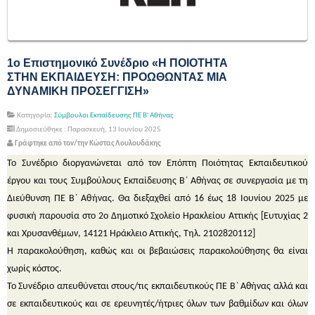
1ο Επιστημονικό Συνέδριο «Η ΠΟΙΟΤΗΤΑ
ΣΤΗΝ ΕΚΠΑΙΔΕΥΣΗ: ΠΡΟΩΘΩΝΤΑΣ ΜΙΑ
ΔΥΝΑΜΙΚΗ ΠΡΟΣΕΓΓΙΣΗ»
Κατηγορία:
Σύμβουλοι Εκπαίδευσης ΠΕ Β' Αθήνας
Δημοσιεύθηκε : Παρασκευή, 13 Ιουνίου 2025
Γράφτηκε από τον/την Κώστας Λουλουδάκης
Το Συνέδριο διοργανώνεται από τον Επόπτη Ποιότητας Εκπαιδευτικού
έργου και τους Συμβούλους Εκπαίδευσης Β΄ Αθήνας σε συνεργασία με τη
Διεύθυνση ΠΕ Β΄ Αθήνας. Θα διεξαχθεί από 16 έως 18 Ιουνίου 2025 με
φυσική παρουσία στο 2ο Δημοτικό Σχολείο Ηρακλείου Αττικής [Ευτυχίας 2
και Χρυσανθέμων, 14121 Ηράκλειο Αττικής, Τηλ. 2102820112]
Η παρακολούθηση, καθώς και οι βεβαιώσεις παρακολούθησης θα είναι
χωρίς κόστος.
Το Συνέδριο απευθύνεται στους/τις εκπαιδευτικούς ΠΕ Β΄ Αθήνας αλλά και
σε εκπαιδευτικούς και σε ερευνητές/ήτριες όλων των βαθμίδων και όλων