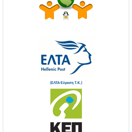
(ΕΛΤΑ-Εύρεση Τ.Κ.)