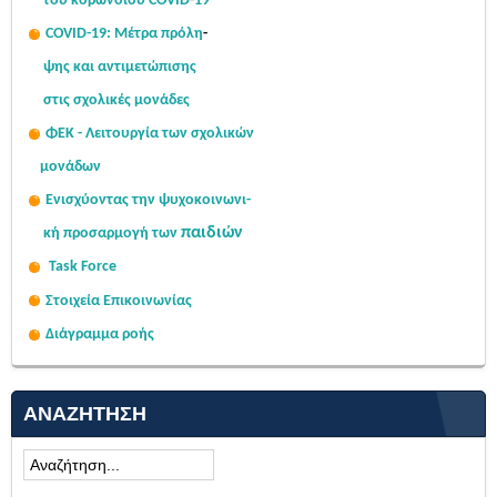
του κορωνοϊού COVID-19
COVID-19: Μέτρα πρόλη
-
ψης
και αντιμετώπισης
στις σχολι
κές μονάδες
ΦΕΚ - Λειτουργία των σχολικών
μονάδων
Ενισχύοντας την ψυχοκοινω
νι-
παιδιών
κή
προσαρμογή των
Task Force
Στοιχεία Επικοινωνίας
Διάγραμμα ροής
ΑΝΑΖΉΤΗΣΗ