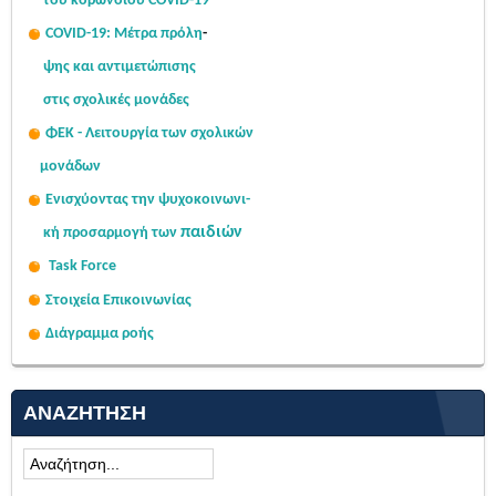
του κορωνοϊού COVID-19
COVID-19: Μέτρα πρόλη
-
ψης
και αντιμετώπισης
στις σχολι
κές μονάδες
ΦΕΚ - Λειτουργία των σχολικών
μονάδων
Ενισχύοντας την ψυχοκοινω
νι-
παιδιών
κή
προσαρμογή των
Task Force
Στοιχεία Επικοινωνίας
Διάγραμμα ροής
ΑΝΑΖΉΤΗΣΗ