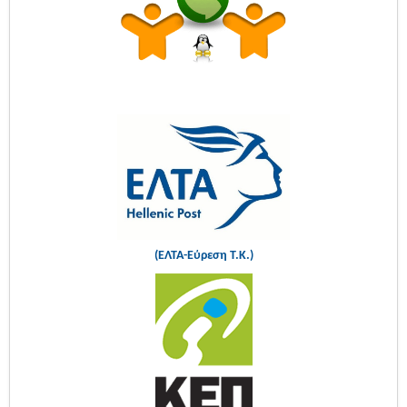
(ΕΛΤΑ-Εύρεση Τ.Κ.)