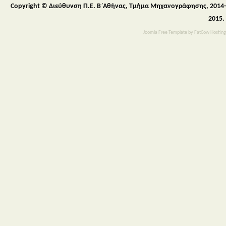
Copyright © Διεύθυνση Π.Ε. Β΄Αθήνας, Τμήμα Μηχανογράφησης, 2014-
2015.
Joomla Free Template
by
FatCow Hosting