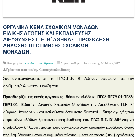
ΟΡΓΑΝΙΚΑ ΚΕΝΑ ΣΧΟΛΙΚΩΝ ΜΟΝΑΔΩΝ
ΕΙΔΙΚΗΣ ΑΓΩΓΗΣ ΚΑΙ ΕΚΠΑΙΔΕΥΣΗΣ
ΔΙΕΥΘΥΝΣΗΣ Π.Ε. Β΄ ΑΘΗΝΑΣ - ΠΡΟΣΚΛΗΣΗ
ΔΗΛΩΣΗΣ ΠΡΟΤΙΜΗΣΗΣ ΣΧΟΛΙΚΩΝ
ΜΟΝΑΔΩΝ.
Κατηγορία:
Εκπαιδευτικά Θέματα
Δημοσιεύθηκε : Παρασκευή, 16 Μαϊος 2025
Γράφτηκε από τον/την Κώστας Λουλουδάκης
Σας ανακοινώνουμε ότι το Π.Υ.Σ.Π.Ε. Β΄ Αθήνας σύμφωνα με την
αριθμ.
10/16-5-2025
Πράξη του:
Προσδιορίζει
τις
κενές οργανικές θέσεων
κλάδων
ΠΕ08-ΠΕ79.01-ΠΕ86-
ΠΕ91.01 Ειδικής Αγωγής
Σχολικών Μονάδων της Διεύθυνσης Π.Ε. Β΄
Αθήνας, έτους 2025 και
καλούνται
όσοι εκπαιδευτικοί Ειδικής Αγωγής των
παραπάνω κλάδων βρίσκονται
στη διάθεση του Π.Υ.Σ.Π.Ε. Β΄ Αθήνας
να
υποβάλουν δήλωση προτίμησης συγκεκριμένων σχολικών μονάδων, όπως
περιλαμβάνονται στον συνημμένο πίνακα, μέσα σε πέντε
( 05 )
εργάσιμες