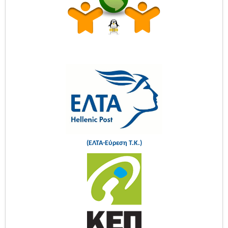
(ΕΛΤΑ-Εύρεση Τ.Κ.)