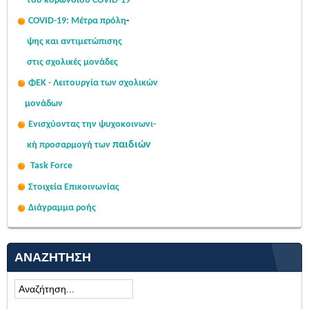
του κορωνοϊού COVID-19
COVID-19: Μέτρα πρόλη
-
ψης
και αντιμετώπισης
στις σχολι
κές μονάδες
ΦΕΚ - Λειτουργία των σχολικών
μονάδων
Ενισχύοντας την ψυχοκοινω
νι-
παιδιών
κή
προσαρμογή των
Task Force
Στοιχεία Επικοινωνίας
Διάγραμμα ροής
ΑΝΑΖΉΤΗΣΗ