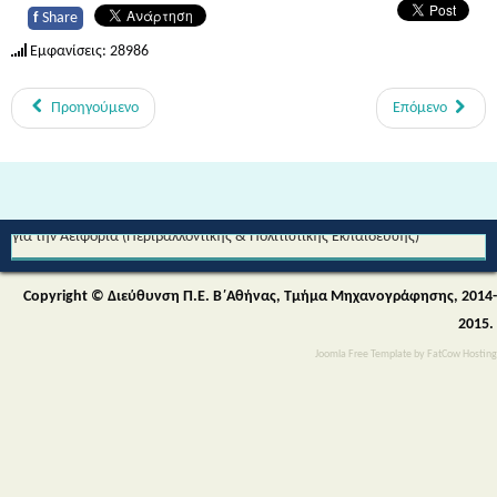
f
Share
Εμφανίσεις: 28986
Προηγούμενο
Επόμενο
Από τη Μυθολογία στο Διάστημα - Διεθνές Θεματικό Δίκτυο Εκπαίδευσης
για την Αειφορία (Περιβαλλοντικής & Πολιτιστικής Εκπαίδευσης)
Copyright © Διεύθυνση Π.Ε. Β΄Αθήνας, Τμήμα Μηχανογράφησης, 2014-
2015.
Joomla Free Template
by
FatCow Hosting