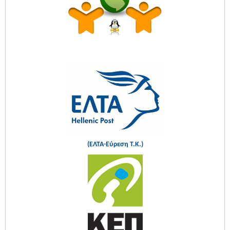
(ΕΛΤΑ-Εύρεση Τ.Κ.)