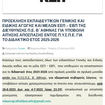
ΠΡΟΣΚΛΗΣΗ ΕΚΠΑΙΔΕΥΤΙΚΩΝ ΓΕΝΙΚΗΣ ΚΑΙ
ΕΙΔΙΚΗΣ ΑΓΩΓΗΣ ΚΑΙ ΜΕΛΩΝ ΕΕΠ – ΕΒΠ ΤΗΣ
ΔΙΕΥΘΥΝΣΗΣ Π.Ε. Β΄ ΑΘΗΝΑΣ ΓΙΑ ΥΠΟΒΟΛΗ
ΑΙΤΗΣΗΣ ΑΠΟΣΠΑΣΗΣ ΕΝΤΟΣ Π.Υ.Σ.Π.Ε. ΓΙΑ
ΤΟ ΔΙΔΑΚΤΙΚΟ ΕΤΟΣ 2025-2026
Κατηγορία:
Γενικά
Δημοσιεύθηκε : Τετάρτη, 25 Ιουνίου 2025
Γράφτηκε από τον/την Κώστας Λουλουδάκης
Καλούμε τους εκπαιδευτικούς όλων των ειδικοτήτων Γενικής και Ειδικής
Αγωγής καθώς και τα μέλη ΕΕΠ – ΕΒΠ, που επιθυμούν να αποσπαστούν
για το
διδακτικό έτος 2025-2026
από σχολική μονάδα σε σχολική μονάδα
εντός
του Π.Υ.Σ.Π.Ε. Β΄ Αθήνας
,
για εξαιρετικά σοβαρούς λόγους
να
υποβάλουν αίτηση χρησιμοποιώντας το έντυπο που επισυνάπτουμε,
από
26-6-2025
έως και 4-7-2025 (ώρα 23.59),
αποκλειστικά με αποστολή
μηνύματος ηλεκτρονικού ταχυδρομείου στη διεύθυνση
mixanografisidipevath
@
gmail
.
com
.