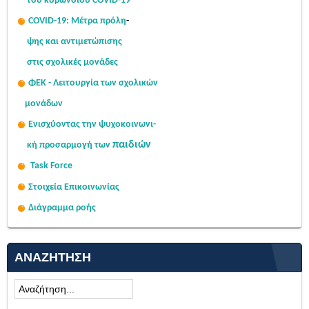
του κορωνοϊού COVID-19
COVID-19: Μέτρα πρόλη
-
ψης
και αντιμετώπισης
στις σχολι
κές μονάδες
ΦΕΚ - Λειτουργία των σχολικών
μονάδων
Ενισχύοντας την ψυχοκοινω
νι-
παιδιών
κή
προσαρμογή των
Task Force
Στοιχεία Επικοινωνίας
Διάγραμμα ροής
ΑΝΑΖΉΤΗΣΗ