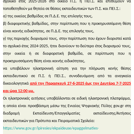
σχολικό έτος 2025-2026 στο οικείο Π.Σ. ή ΠΕΙ.Σ. και επιθυμούν να
τοποθετηθούν με θητεία σε θέσεις εκπαιδευτικών των Π.Σ. και ΠΕΙ.Σ.:
α) της οικείας βαθμίδας σε Π.Δ.Ε. της επιλογής τους,
β) διαφορετικής βαθμίδας, στην περίπτωση που η προκηρυσσόμενη θέση
είναι κοινής ειδικότητας, σε Π.Δ.Ε. της επιλογής τους,
γ) της περιοχής διορισμού τους, στην περίπτωση που έχουν διοριστεί κατά
το σχολικό έτος 2024-2025, ήτοι διανύουν το δεύτερο έτος διορισμού τους,
στην οικεία ή σε διαφορετική βαθμίδα, σε περίπτωση που η
προκηρυσσόμενη θέση είναι κοινής ειδικότητας,
να υποβάλουν ηλεκτρονική αίτηση για την πλήρωση κενής θέσης
εκπαιδευτικού σε Π.Σ. ή ΠΕΙ.Σ., συνοδευόμενη από τα αναγκαία
δικαιολογητικά
από την Παρασκευή 27-6-2025 έως την Δευτέρα 7-7-2025
και ώρα 12:00 μμ.
Οι ηλεκτρονικές αιτήσεις υποβάλλονται σε ειδική ηλεκτρονική πλατφόρμα,
η οποία είναι προσβάσιμη μέσω της Ενιαίας Ψηφιακής Πύλης gov.gr στη
διαδρομή Εκπαίδευση/Επαγγελματίες εκπαίδευσης/Αιτήσεις
εκπαιδευτικών για Πρότυπα και Πειραματικά Σχολεία:
https://www.gov.gr/ipiresies/ekpaideuse/epaggelmaties-