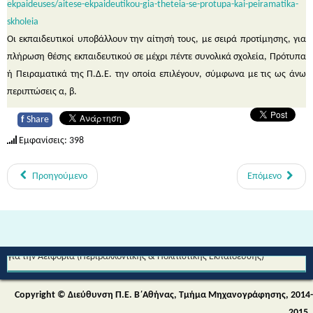
ekpaideuses/aitese-ekpaideutikou-gia-theteia-se-protupa-kai-peiramatika-
skholeia
Οι εκπαιδευτικοί υποβάλλουν την αίτησή τους, με σειρά προτίμησης, για
πλήρωση θέσης εκπαιδευτικού σε μέχρι πέντε συνολικά σχολεία, Πρότυπα
ή Πειραματικά της Π.Δ.Ε. την οποία επιλέγουν, σύμφωνα με τις ως άνω
περιπτώσεις α, β.
f
Share
Εμφανίσεις: 398
Προηγούμενο
Επόμενο
Από τη Μυθολογία στο Διάστημα - Διεθνές Θεματικό Δίκτυο Εκπαίδευσης
για την Αειφορία (Περιβαλλοντικής & Πολιτιστικής Εκπαίδευσης)
Copyright © Διεύθυνση Π.Ε. Β΄Αθήνας, Τμήμα Μηχανογράφησης, 2014-
2015.