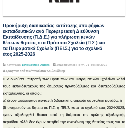
Προκήρυξη διαδικασίας κατάταξης υποψήφιων
εκπαιδευτικών ανά Περιφερειακή Διεύθυνση
Εκπαίδευσης (Π.Δ.Ε.) για πλήρωση κενών
θέσεων θητείας στα Πρότυπα Σχολεία (Π.Σ.) και
τα Πειραματικά Σχολεία (ΠΕΙ.Σ.) για το σχολικό
έτος 2025-2026
Κατηγορία:
Εκπαιδευτικά Θέματα
Δημοσιεύθηκε : Τρίτη, 01 Ιουλίου 2025
Γράφτηκε από τον/την Κώστας Λουλουδάκης
Η Διοικούσα Επιτροπή των Πρότυπων και Πειραματικών Σχολείων καλεί
τους εκπαιδευτικούς της δημόσιας πρωτοβάθμιας και δευτεροβάθμιας
εκπαίδευσης, οι οποίοι:
α) έχουν τουλάχιστον πενταετή διδακτική υπηρεσία σε σχολική μονάδα, ή
β) υπηρετούν με θητεία σε Π.Σ. ή ΠΕΙ.Σ. κατά το σχολικό έτος 2024-2025,
έχουν αξιολογηθεί θετικά κατά τη διάρκεια της πρώτης αξιολογικής
περιόδου αλλά δεν έχουν αιτηθεί την ανανέωση της θητείας τους για το