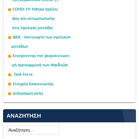
του κορωνοϊού COVID-19
COVID-19: Μέτρα πρόλη
-
ψης
και αντιμετώπισης
στις σχολι
κές μονάδες
ΦΕΚ - Λειτουργία των σχολικών
μονάδων
Ενισχύοντας την ψυχοκοινω
νι-
παιδιών
κή
προσαρμογή των
Task Force
Στοιχεία Επικοινωνίας
Διάγραμμα ροής
ΑΝΑΖΉΤΗΣΗ