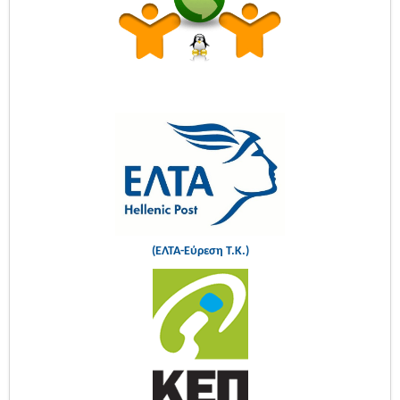
(ΕΛΤΑ-Εύρεση Τ.Κ.)