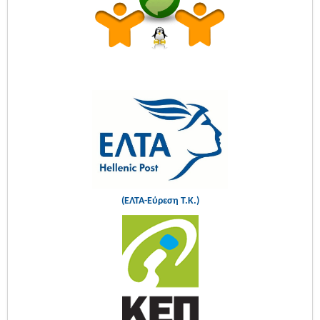
(ΕΛΤΑ-Εύρεση Τ.Κ.)