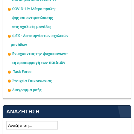
του κορωνοϊού COVID-19
COVID-19: Μέτρα πρόλη
-
ψης
και αντιμετώπισης
στις σχολι
κές μονάδες
ΦΕΚ - Λειτουργία των σχολικών
μονάδων
Ενισχύοντας την ψυχοκοινω
νι-
παιδιών
κή
προσαρμογή των
Task Force
Στοιχεία Επικοινωνίας
Διάγραμμα ροής
ΑΝΑΖΉΤΗΣΗ