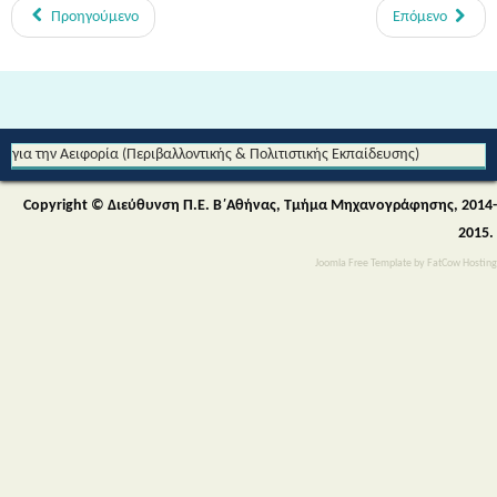
Προηγούμενο
Επόμενο
Από τη Μυθολογία στο Διάστημα - Διεθνές Θεματικό Δίκτυο Εκπαίδευσης
για την Αειφορία (Περιβαλλοντικής & Πολιτιστικής Εκπαίδευσης)
Copyright © Διεύθυνση Π.Ε. Β΄Αθήνας, Τμήμα Μηχανογράφησης, 2014-
2015.
Joomla Free Template
by
FatCow Hosting