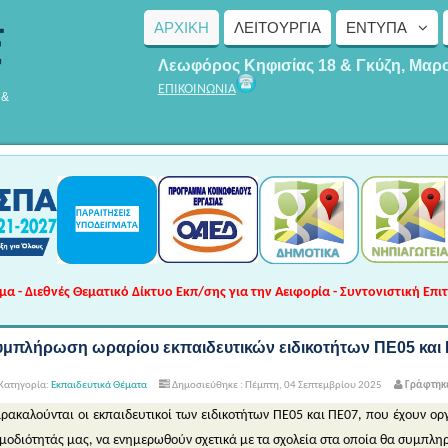
ΑΡΧΙΚΗ
ΛΕΙΤΟΥΡΓΊΑ
ΈΝΤΥΠΑ
Λεωφόρος Κηφισίας 18 & Γκύζη, Μαρ
ΕΠΙΚΟΙΝΩΝΙΑ
 &
 - Διεθνές Θεματικό Δίκτυο Εκπ/σης για την Αειφορία - Συντονιστική Επι
υμπλήρωση ωραρίου εκπαιδευτικών ειδικοτήτων ΠΕ05 και 
Κατηγορία:
Εκπαιδευτικά Θέματα
Δημοσιεύθηκε : Πέμπτη, 04 Σεπτεμβρίου 2025
Γράφτηκε
ρακαλούνται οι εκπαιδευτικοί των ειδικοτήτων ΠΕ05 και ΠΕ07, που έχουν οργ
μοδιότητάς μας, να ενημερωθούν σχετικά με τα σχολεία στα οποία θα συμπλη