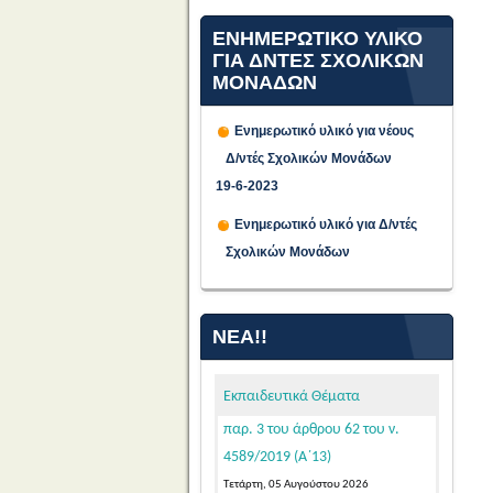
ΕΝΗΜΕΡΩΤΙΚΟ ΥΛΙΚΟ
ΓΙΑ ΔΝΤΕΣ ΣΧΟΛΙΚΩΝ
ΜΟΝΑΔΩΝ
Ενημερωτικό υλικό για νέους
Δ/ντές Σχολικών Μονάδων
Προθεσμία υποβολής
19-6-2023
αιτήσεων υποψήφιων μελών
Ενημερωτικό υλικό για Δ/ντές
ΕΕΠ-ΕΒΠ για μόνιμο διορισμό σε
Σχολικών Μονάδων
κενές οργανικές θέσεις στην
Ειδική Αγωγή και Εκπαίδευση, σε
εφαρμογή των διατάξεων της
ΝΈΑ!!
παρ. 3 του άρθρου 62 του ν.
4589/2019 (Α΄13)
Εκπαιδευτικά Θέματα
Τετάρτη, 05 Αυγούστου 2026
Κατόπιν της δημοσίευσης της
103542/Ε4/31-07-2026 (ΦΕΚ 39/τ.
ΑΣΕΠ/04-08-2026 – ΑΔΑ: