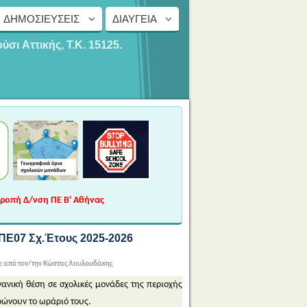
ΔΗΜΟΣΙΕΎΣΕΙΣ
ΔΙΑΎΓΕΙΑ
ούσι
Αττικής, Τ.Κ. 15125.
τροπή Δ/νση ΠΕ Β' Αθήνας
ΠΕ07 Σχ.Έτους 2025-2026
 από τον/την Κώστας Λουλουδάκης
ανική θέση σε σχολικές μονάδες της περιοχής
ρώνουν το ωράριό τους.