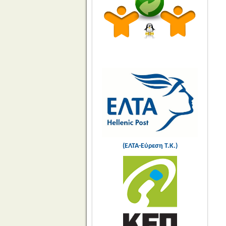
(ΕΛΤΑ-Εύρεση Τ.Κ.)