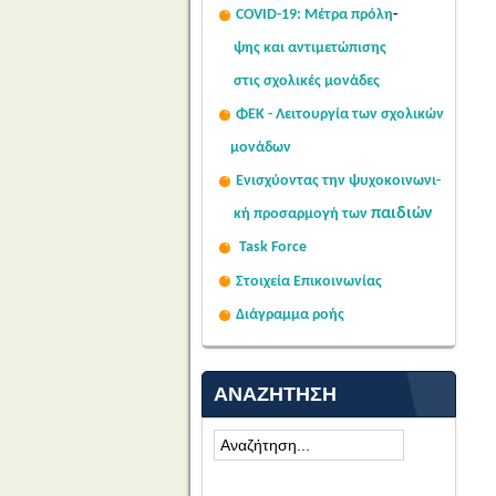
COVID-19: Μέτρα πρόλη
-
ψης
και αντιμετώπισης
στις σχολι
κές μονάδες
ΦΕΚ - Λειτουργία των σχολικών
μονάδων
Ενισχύοντας την ψυχοκοινω
νι-
παιδιών
κή
προσαρμογή των
Task Force
Στοιχεία Επικοινωνίας
Διάγραμμα ροής
ΑΝΑΖΉΤΗΣΗ