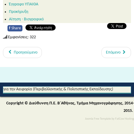
Έγγραφο ΥΠΑΙΘΑ
Προκήρυξη
Αίτηση - Βιογραφικό
f
Share
Εμφανίσεις: 322
Προηγούμενο
Επόμενο
Από τη Μυθολογία στο Διάστημα - Διεθνές Θεματικό Δίκτυο Εκπαίδευσης
για την Αειφορία (Περιβαλλοντικής & Πολιτιστικής Εκπαίδευσης)
Copyright © Διεύθυνση Π.Ε. Β΄Αθήνας, Τμήμα Μηχανογράφησης, 2014-
2015.
Joomla Free Template
by
FatCow Hosting