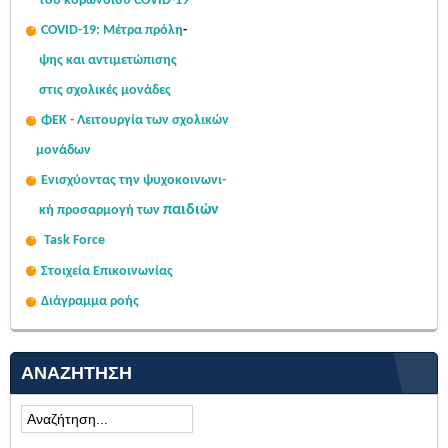
του κορωνοϊού COVID-19
COVID-19: Μέτρα πρόλη
-
ψης
και αντιμετώπισης
στις σχολι
κές μονάδες
ΦΕΚ - Λειτουργία των σχολικών
μονάδων
Ενισχύοντας την ψυχοκοινω
νι-
παιδιών
κή
προσαρμογή των
Task Force
Στοιχεία Επικοινωνίας
Διάγραμμα ροής
ΑΝΑΖΉΤΗΣΗ