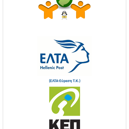
(ΕΛΤΑ-Εύρεση Τ.Κ.)