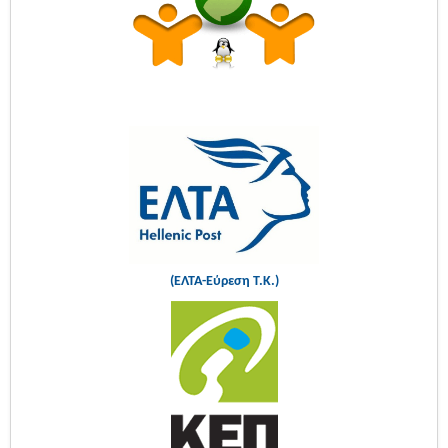
(ΕΛΤΑ-Εύρεση Τ.Κ.)