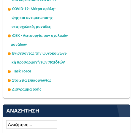
του κορωνοϊού COVID-19
COVID-19: Μέτρα πρόλη
-
ψης
και αντιμετώπισης
στις σχολι
κές μονάδες
ΦΕΚ - Λειτουργία των σχολικών
μονάδων
Ενισχύοντας την ψυχοκοινω
νι-
παιδιών
κή
προσαρμογή των
Task Force
Στοιχεία Επικοινωνίας
Διάγραμμα ροής
ΑΝΑΖΉΤΗΣΗ