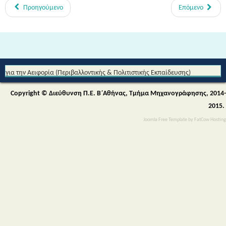
Προηγούμενο
Επόμενο
Από τη Μυθολογία στο Διάστημα - Διεθνές Θεματικό Δίκτυο Εκπαίδευσης
για την Αειφορία (Περιβαλλοντικής & Πολιτιστικής Εκπαίδευσης)
Copyright © Διεύθυνση Π.Ε. Β΄Αθήνας, Τμήμα Μηχανογράφησης, 2014-
2015.
Joomla Free Template
by
FatCow Hosting