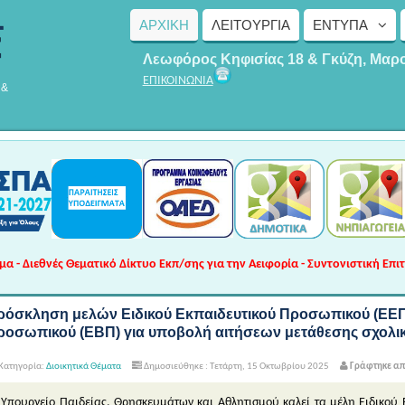
ΑΡΧΙΚΗ
ΛΕΙΤΟΥΡΓΊΑ
ΈΝΤΥΠΑ
Λεωφόρος Κηφισίας 18 & Γκύζη, Μαρ
ΕΠΙΚΟΙΝΩΝΙΑ
 &
 - Διεθνές Θεματικό Δίκτυο Εκπ/σης για την Αειφορία - Συντονιστική Επι
ρόσκληση μελών Ειδικού Εκπαιδευτικού Προσωπικού (ΕΕΠ)
ροσωπικού (ΕΒΠ) για υποβολή αιτήσεων μετάθεσης σχολικ
Κατηγορία:
Διοικητικά Θέματα
Δημοσιεύθηκε : Τετάρτη, 15 Οκτωβρίου 2025
Γράφτηκε απ
 Υπουργείo Παιδείας, Θρησκευμάτων και Αθλητισμού καλεί τα μέλη Ειδικού 