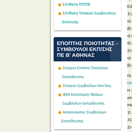
Σύνθεση ΠΥΣΠΕ
Ει
Σύνθεση Τοπικού Συμβουλίου
1)
α)
Επιλογής
β) 
γ)
ΕΠΌΠΤΗΣ ΠΟΙΌΤΗΤΑΣ -
δ)
ΣΎΜΒΟΥΛΟΙ ΕΚΠ/ΣΗΣ
2)
ΠΕ Β' ΑΘΉΝΑΣ
α)
β)
Στοιχεία Επόπτη Ποιότητας
Οι
Εκπαίδευσης
ht
Στοιχεία Συμβούλων Εκπ/σης
Η 
ΦΕΚ Κατανομής θέσεων
οπ
Συμβούλων Εκπαίδευσης
Μέ
Ανακοινώσεις Συμβούλων
1)
31
Εκπαίδευσης
2)