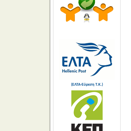
(ΕΛΤΑ-Εύρεση Τ.Κ.)