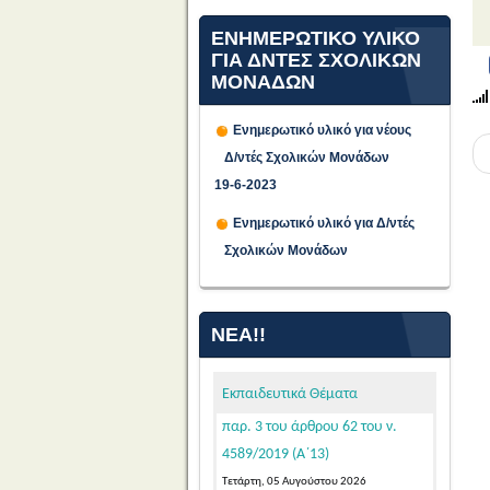
ΕΝΗΜΕΡΩΤΙΚΟ ΥΛΙΚΟ
ΓΙΑ ΔΝΤΕΣ ΣΧΟΛΙΚΩΝ
ΜΟΝΑΔΩΝ
Ενημερωτικό υλικό για νέους
Δ/ντές Σχολικών Μονάδων
19-6-2023
Προθεσμία υποβολής
αιτήσεων υποψήφιων μελών
Ενημερωτικό υλικό για Δ/ντές
ΕΕΠ-ΕΒΠ για μόνιμο διορισμό σε
Σχολικών Μονάδων
κενές οργανικές θέσεις στην
Ειδική Αγωγή και Εκπαίδευση, σε
εφαρμογή των διατάξεων της
ΝΈΑ!!
παρ. 3 του άρθρου 62 του ν.
4589/2019 (Α΄13)
Εκπαιδευτικά Θέματα
Τετάρτη, 05 Αυγούστου 2026
Κατόπιν της δημοσίευσης της
103542/Ε4/31-07-2026 (ΦΕΚ 39/τ.
ΑΣΕΠ/04-08-2026 – ΑΔΑ: