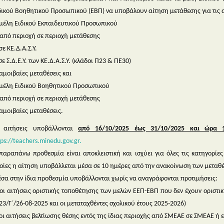
δικού Βοηθητικού Προσωπικού (ΕΒΠ) να υποβάλουν αίτηση μετάθεσης για τις 
 μέλη Ειδικού Εκπαιδευτικού Προσωπικού
 από περιοχή σε περιοχή μετάθεσης
σε ΚΕ.Δ.Α.Σ.Υ.
 σε Σ.Δ.Ε.Υ. των ΚΕ.Δ.Α.Σ.Υ. (κλάδοι Π23 & ΠΕ30)
 αμοιβαίες μεταθέσεις και
 μέλη Ειδικού Βοηθητικού Προσωπικού
 από περιοχή σε περιοχή μετάθεσης
 αμοιβαίες μεταθέσεις.
 αιτήσεις υποβάλλονται
από 16/10/2025 έως 31/10/2025 και ώρα 1
tps://teachers.minedu.gov.gr.
παραπάνω προθεσμία είναι αποκλειστική και ισχύει για όλες τις κατηγορίες 
οίες η αίτηση υποβάλλεται μέσα σε 10 ημέρες από την ανακοίνωση των μεταθ
σα στην ίδια προθεσμία υποβάλλονται χωρίς να αναγράφονται προτιμήσεις:
 οι αιτήσεις οριστικής τοποθέτησης των μελών ΕΕΠ-ΕΒΠ που δεν έχουν οριστι
23/Γ΄/26-08-2025 και οι μεταταχθέντες σχολικού έτους 2025-2026)
 οι αιτήσεις βελτίωσης θέσης εντός της ίδιας περιοχής από ΣΜΕΑΕ σε ΣΜΕΑΕ ή ε