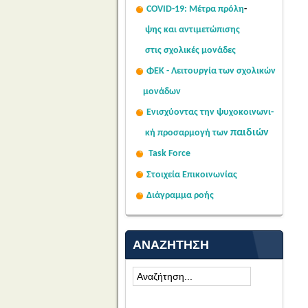
COVID-19: Μέτρα πρόλη
-
ψης
και αντιμετώπισης
στις σχολι
κές μονάδες
ΦΕΚ - Λειτουργία των σχολικών
μονάδων
Ενισχύοντας την ψυχοκοινω
νι-
παιδιών
κή
προσαρμογή των
Task Force
Στοιχεία Επικοινωνίας
Διάγραμμα ροής
ΑΝΑΖΉΤΗΣΗ