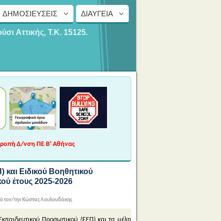
ΔΗΜΟΣΙΕΎΣΕΙΣ
ΔΙΑΎΓΕΙΑ
ούσι
Αττικής, Τ.Κ. 15125.
τροπή Δ/νση ΠΕ Β' Αθήνας
 και Ειδικού Βοηθητικού
ού έτους 2025-2026
ό τον/την Κώστας Λουλουδάκης
Εκπαιδευτικού Προσωπικού (ΕΕΠ) και τα μέλη