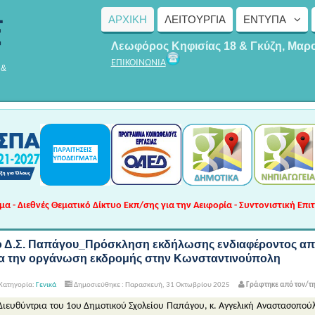
ΑΡΧΙΚΗ
ΛΕΙΤΟΥΡΓΊΑ
ΈΝΤΥΠΑ
Λεωφόρος Κηφισίας 18 & Γκύζη, Μαρ
ΕΠΙΚΟΙΝΩΝΙΑ
 &
 - Διεθνές Θεματικό Δίκτυο Εκπ/σης για την Αειφορία - Συντονιστική Επι
ο Δ.Σ. Παπάγου_Πρόσκληση εκδήλωσης ενδιαφέροντος από
ια την οργάνωση εκδρομής στην Κωνσταντινούπολη
Κατηγορία:
Γενικά
Δημοσιεύθηκε : Παρασκευή, 31 Οκτωβρίου 2025
Γράφτηκε από τον/τ
Διευθύντρια του 1
ου
Δημοτικού Σχολείου Παπάγου, κ. Αγγελική Αναστασοπού