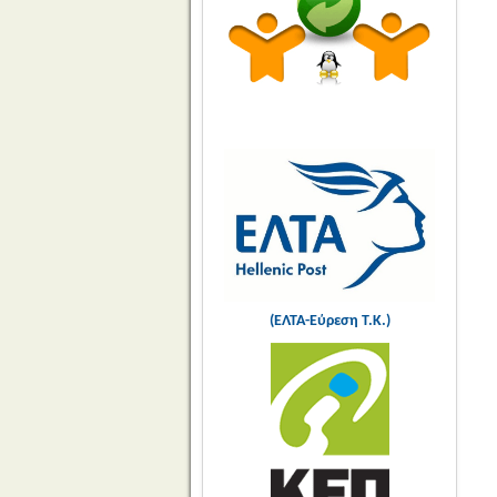
(ΕΛΤΑ-Εύρεση Τ.Κ.)