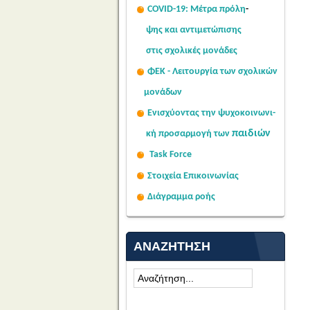
COVID-19: Μέτρα πρόλη
-
ψης
και αντιμετώπισης
στις σχολι
κές μονάδες
ΦΕΚ - Λειτουργία των σχολικών
μονάδων
Ενισχύοντας την ψυχοκοινω
νι-
παιδιών
κή
προσαρμογή των
Task Force
Στοιχεία Επικοινωνίας
Διάγραμμα ροής
ΑΝΑΖΉΤΗΣΗ