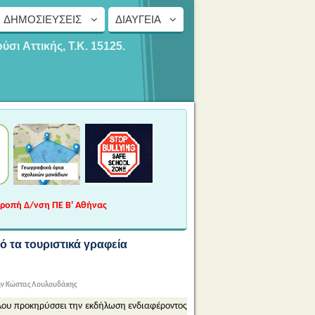
ΔΗΜΟΣΙΕΎΣΕΙΣ
ΔΙΑΎΓΕΙΑ
ούσι
Αττικής, Τ.Κ. 15125.
τροπή Δ/νση ΠΕ Β' Αθήνας
 τα τουριστικά γραφεία
ην Κώστας Λουλουδάκης
λου προκηρύσσει την εκδήλωση ενδιαφέροντος