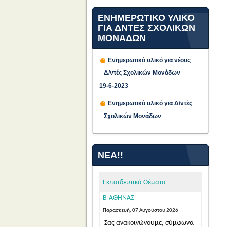
ΕΝΗΜΕΡΩΤΙΚΟ ΥΛΙΚΟ
ΓΙΑ ΔΝΤΕΣ ΣΧΟΛΙΚΩΝ
ΜΟΝΑΔΩΝ
Ενημερωτικό υλικό για νέους
Δ/ντές Σχολικών Μονάδων
ΠΡΟΣΩΡΙΝΕΣ ΤΟΠΟΘΕΤΗΣΕΙΣ
19-6-2023
ΓΙΑ ΤΟ ΔΙΔΑΚΤΙΚΟ ΕΤΟΣ 2026-
Ενημερωτικό υλικό για Δ/ντές
2027 ΕΚΠΑΙΔΕΥΤΙΚΩΝ ΓΕΝΙΚΗΣ
Σχολικών Μονάδων
ΚΑΙ ΕΙΔΙΚΗΣ ΑΓΩΓΗΣ
ΑΠΟΣΠΑΣΜΕΝΩΝ ΑΠΟ ΑΛΛΑ
ΠΥΣΠΕ/ΠΥΣΔΕ ΣΤΟ ΠΥΣΠΕ
ΝΈΑ!!
Β΄ΑΘΗΝΑΣ
Παρασκευή, 07 Αυγούστου 2026
Εκπαιδευτικά Θέματα
Σας ανακοινώνουμε, σύμφωνα
με την αριθμ. 15/7-8-2026 Πράξη
του Π.Υ.Σ.Π.Ε. Β΄ Αθήνας,...
Read
More...