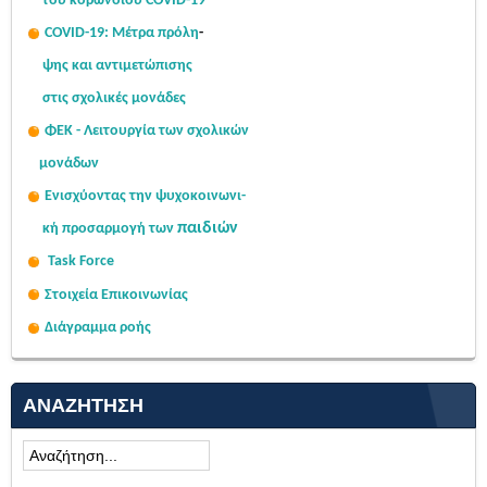
του κορωνοϊού COVID-19
COVID-19: Μέτρα πρόλη
-
ψης
και αντιμετώπισης
στις σχολι
κές μονάδες
ΦΕΚ - Λειτουργία των σχολικών
μονάδων
Ενισχύοντας την ψυχοκοινω
νι-
παιδιών
κή
προσαρμογή των
Task Force
Στοιχεία Επικοινωνίας
Διάγραμμα ροής
ΑΝΑΖΉΤΗΣΗ