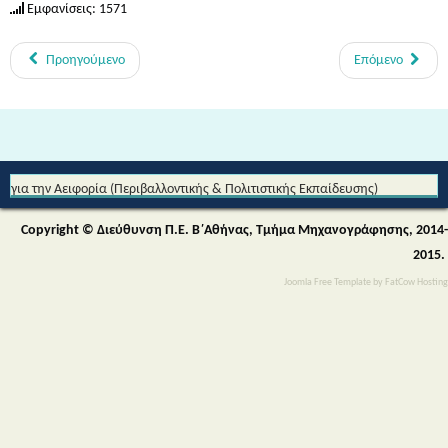
Εμφανίσεις: 1571
Προηγούμενο
Επόμενο
Από τη Μυθολογία στο Διάστημα - Διεθνές Θεματικό Δίκτυο Εκπαίδευσης
για την Αειφορία (Περιβαλλοντικής & Πολιτιστικής Εκπαίδευσης)
Copyright © Διεύθυνση Π.Ε. Β΄Αθήνας, Τμήμα Μηχανογράφησης, 2014-
2015.
Joomla Free Template
by
FatCow Hosting