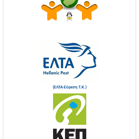
(ΕΛΤΑ-Εύρεση Τ.Κ.)