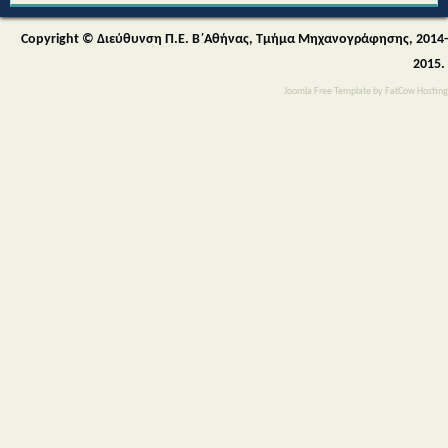
Copyright © Διεύθυνση Π.Ε. Β΄Αθήνας, Τμήμα Μηχανογράφησης, 2014-
2015.
Joomla Free Template
by
FatCow Hosting