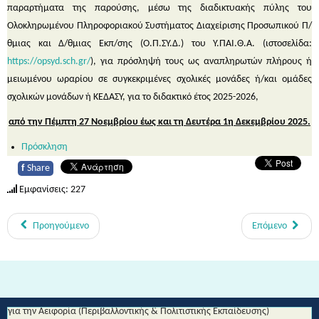
παραρτήματα της παρούσης, μέσω της διαδικτυακής πύλης του
Ολοκληρωμένου Πληροφοριακού Συστήματος Διαχείρισης Προσωπικού Π/
θμιας και Δ/θμιας Εκπ/σης (Ο.Π.ΣΥ.Δ.) του Υ.ΠΑΙ.Θ.Α. (ιστοσελίδα:
https://opsyd.sch.gr/
), για πρόσληψή τους ως αναπληρωτών πλήρους ή
μειωμένου ωραρίου σε συγκεκριμένες σχολικές μονάδες ή/και ομάδες
σχολικών μονάδων ή ΚΕΔΑΣΥ, για το διδακτικό έτος 2025-2026,
από την Πέμπτη 27 Νοεμβρίου έως και τη Δευτέρα 1η Δεκεμβρίου 2025.
Πρόσκληση
f
Share
Εμφανίσεις: 227
Προηγούμενο
Επόμενο
Από τη Μυθολογία στο Διάστημα - Διεθνές Θεματικό Δίκτυο Εκπαίδευσης
για την Αειφορία (Περιβαλλοντικής & Πολιτιστικής Εκπαίδευσης)