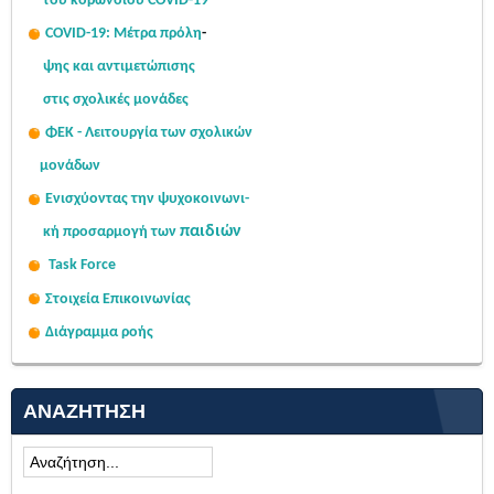
του κορωνοϊού COVID-19
COVID-19: Μέτρα πρόλη
-
ψης
και αντιμετώπισης
στις σχολι
κές μονάδες
ΦΕΚ - Λειτουργία των σχολικών
μονάδων
Ενισχύοντας την ψυχοκοινω
νι-
παιδιών
κή
προσαρμογή των
Task Force
Στοιχεία Επικοινωνίας
Διάγραμμα ροής
ΑΝΑΖΉΤΗΣΗ