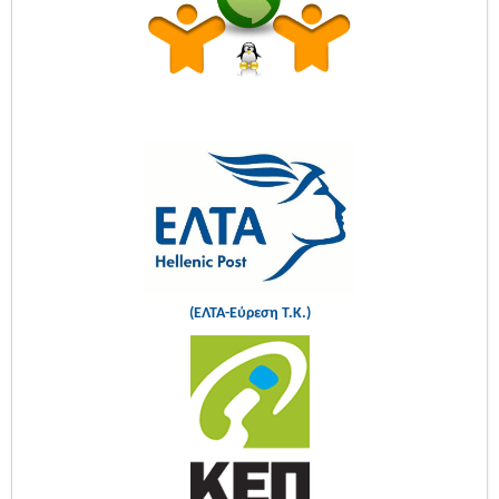
(ΕΛΤΑ-Εύρεση Τ.Κ.)