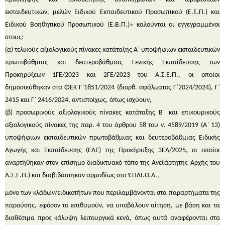
εκπαιδευτικών, μελών Ειδικού Εκπαιδευτικού Προσωπικού (Ε.Ε.Π.) και
Ειδικού Βοηθητικού Προσωπικού (Ε.Β.Π.)» καλούνται οι εγγεγραμμένοι
στους:
(α) τελικούς αξιολογικούς πίνακες κατάταξης Α΄ υποψήφιων εκπαιδευτικών
πρωτοβάθμιας και δευτεροβάθμιας Γενικής Εκπαίδευσης των
Προκηρύξεων 1ΓΕ/2023 και 2ΓΕ/2023 του Α.Σ.Ε.Π., οι οποίοι
δημοσιεύθηκαν στα ΦΕΚ Γ΄1851/2024 (διορθ. σφάλματος Γ΄2024/2024), Γ΄
2415 και Γ΄ 2416/2024, αντιστοίχως, όπως ισχύουν,
(β) προσωρινούς αξιολογικούς πίνακες κατάταξης Β΄ και επικουρικούς
αξιολογικούς πίνακες της παρ. 4 του άρθρου 58 του ν. 4589/2019 (Α΄ 13)
υποψήφιων εκπαιδευτικών πρωτοβάθμιας και δευτεροβάθμιας Ειδικής
Αγωγής και Εκπαίδευσης (ΕΑΕ) της Προκήρυξης 3ΕΑ/2025, οι οποίοι
αναρτήθηκαν στον επίσημο διαδικτυακό τόπο της Ανεξάρτητης Αρχής του
Α.Σ.Ε.Π.) και διαβιβάστηκαν αρμοδίως στο Υ.ΠΑΙ.Θ.Α.,
μόνο των κλάδων/ειδικοτήτων που περιλαμβάνονται στα παραρτήματα της
παρούσης, εφόσον το επιθυμούν, να υποβάλουν αίτηση, με βάση και τα
διαθέσιμα προς κάλυψη λειτουργικά κενά, όπως αυτά αναφέρονται στα