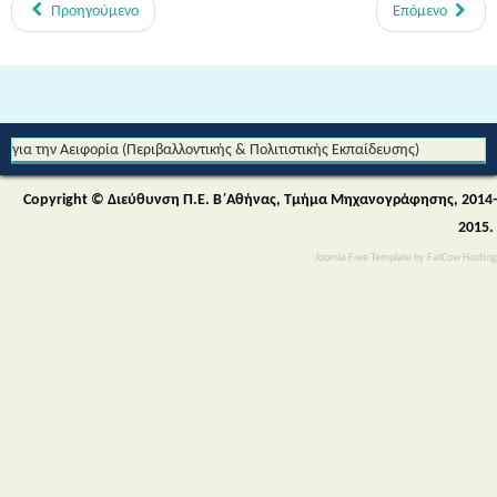
Προηγούμενο
Επόμενο
Από τη Μυθολογία στο Διάστημα - Διεθνές Θεματικό Δίκτυο Εκπαίδευσης
για την Αειφορία (Περιβαλλοντικής & Πολιτιστικής Εκπαίδευσης)
Copyright © Διεύθυνση Π.Ε. Β΄Αθήνας, Τμήμα Μηχανογράφησης, 2014-
2015.
Joomla Free Template
by
FatCow Hosting