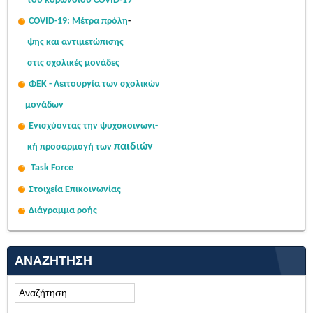
του κορωνοϊού COVID-19
COVID-19: Μέτρα πρόλη
-
ψης
και αντιμετώπισης
στις σχολι
κές μονάδες
ΦΕΚ - Λειτουργία των σχολικών
μονάδων
Ενισχύοντας την ψυχοκοινω
νι-
παιδιών
κή
προσαρμογή των
Task Force
Στοιχεία Επικοινωνίας
Διάγραμμα ροής
ΑΝΑΖΉΤΗΣΗ