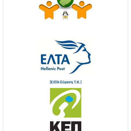
(ΕΛΤΑ-Εύρεση Τ.Κ.)