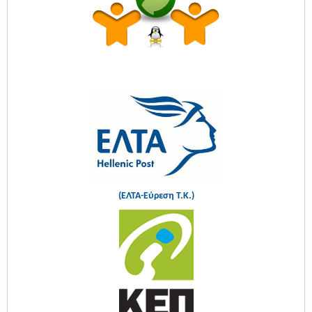
(ΕΛΤΑ-Εύρεση Τ.Κ.)