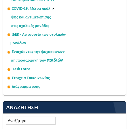
του κορωνοϊού COVID-19
COVID-19: Μέτρα πρόλη
-
ψης
και αντιμετώπισης
στις σχολι
κές μονάδες
ΦΕΚ - Λειτουργία των σχολικών
μονάδων
Ενισχύοντας την ψυχοκοινω
νι-
παιδιών
κή
προσαρμογή των
Task Force
Στοιχεία Επικοινωνίας
Διάγραμμα ροής
ΑΝΑΖΉΤΗΣΗ