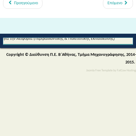
Προηγούμενο
Επόμενο
Από τη Μυθολογία στο Διάστημα - Διεθνές Θεματικό Δίκτυο Εκπαίδευσης
για την Αειφορία (Περιβαλλοντικής & Πολιτιστικής Εκπαίδευσης)
Copyright © Διεύθυνση Π.Ε. Β΄Αθήνας, Τμήμα Μηχανογράφησης, 2014-
2015.
Joomla Free Template
by
FatCow Hosting