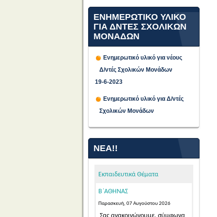
ΕΝΗΜΕΡΩΤΙΚΟ ΥΛΙΚΟ
ΓΙΑ ΔΝΤΕΣ ΣΧΟΛΙΚΩΝ
ΜΟΝΑΔΩΝ
Ενημερωτικό υλικό για νέους
Δ/ντές Σχολικών Μονάδων
19-6-2023
ΠΡΟΣΩΡΙΝΕΣ ΤΟΠΟΘΕΤΗΣΕΙΣ
ΓΙΑ ΤΟ ΔΙΔΑΚΤΙΚΟ ΕΤΟΣ 2026-
Ενημερωτικό υλικό για Δ/ντές
2027 ΕΚΠΑΙΔΕΥΤΙΚΩΝ ΓΕΝΙΚΗΣ
Σχολικών Μονάδων
ΚΑΙ ΕΙΔΙΚΗΣ ΑΓΩΓΗΣ
ΑΠΟΣΠΑΣΜΕΝΩΝ ΑΠΟ ΑΛΛΑ
ΠΥΣΠΕ/ΠΥΣΔΕ ΣΤΟ ΠΥΣΠΕ
ΝΈΑ!!
Β΄ΑΘΗΝΑΣ
Παρασκευή, 07 Αυγούστου 2026
Εκπαιδευτικά Θέματα
Σας ανακοινώνουμε, σύμφωνα
με την αριθμ. 15/7-8-2026 Πράξη
του Π.Υ.Σ.Π.Ε. Β΄ Αθήνας,...
Read
More...