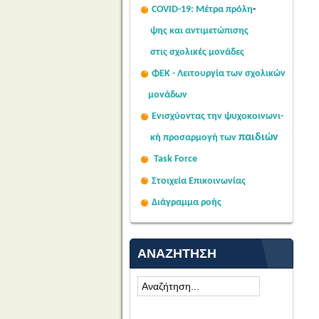
COVID-19: Μέτρα πρόλη
-
ψης
και αντιμετώπισης
στις σχολι
κές μονάδες
ΦΕΚ - Λειτουργία των σχολικών
μονάδων
Ενισχύοντας την ψυχοκοινω
νι-
παιδιών
κή
προσαρμογή των
Task Force
Στοιχεία Επικοινωνίας
Διάγραμμα ροής
ΑΝΑΖΉΤΗΣΗ