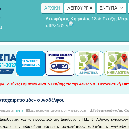
ΑΡΧΙΚΗ
ΛΕΙΤΟΥΡΓΊΑ
ΈΝΤΥΠΑ
Λεωφόρος Κηφισίας 18 & Γκύζη, Μαρ
ΕΠΙΚΟΙΝΩΝΙΑ
 &
 - Διεθνές Θεματικό Δίκτυο Εκπ/σης για την Αειφορία - Συντονιστική Επι
Αποχαιρετισμός» συναδέλφου
Κατηγορία:
Γενικά
Δημοσιεύθηκε : Δευτέρα, 09 Μαρτίου 2026
Γράφτηκε από τον/την Κώ
Διευθυντής και το προσωπικό της Διεύθυνσης Π.Ε. Β΄ Αθήνας εκφράζουν
κογένεια της εκλιπούσης εξαίρετης συνεργάτιδος, καθηγήτριας Αγγλικώ