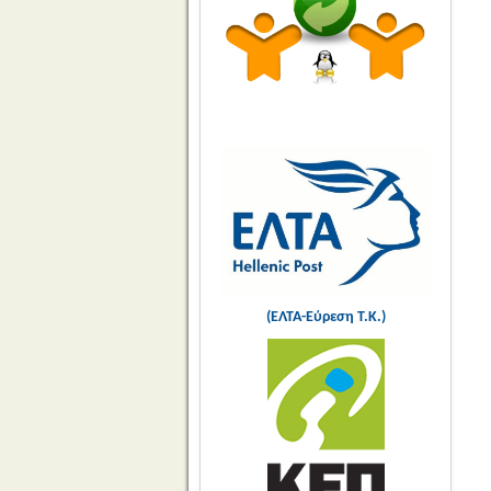
(ΕΛΤΑ-Εύρεση Τ.Κ.)