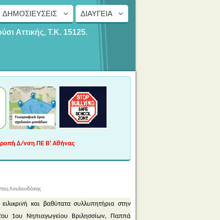
ΔΗΜΟΣΙΕΎΣΕΙΣ
ΔΙΑΎΓΕΙΑ
ούσι
Αττικής, Τ.Κ. 15125.
τροπή Δ/νση ΠΕ Β' Αθήνας
στας Λουλουδάκης
 ειλικρινή και βαθύτατα συλλυπητήρια στην
ν του 1ου Νηπιαγωγείου Βριλησσίων, Παππά