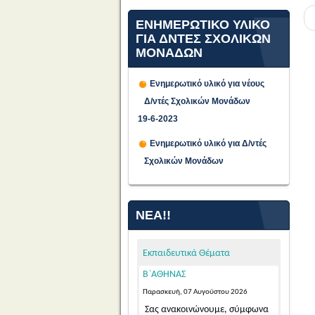
ΕΝΗΜΕΡΩΤΙΚΟ ΥΛΙΚΟ
ΓΙΑ ΔΝΤΕΣ ΣΧΟΛΙΚΩΝ
ΜΟΝΑΔΩΝ
Ενημερωτικό υλικό για νέους
Δ/ντές Σχολικών Μονάδων
19-6-2023
ΠΡΟΣΩΡΙΝΕΣ ΤΟΠΟΘΕΤΗΣΕΙΣ
Ενημερωτικό υλικό για Δ/ντές
ΓΙΑ ΤΟ ΔΙΔΑΚΤΙΚΟ ΕΤΟΣ 2026-
Σχολικών Μονάδων
2027 ΕΚΠΑΙΔΕΥΤΙΚΩΝ ΓΕΝΙΚΗΣ
ΚΑΙ ΕΙΔΙΚΗΣ ΑΓΩΓΗΣ
ΑΠΟΣΠΑΣΜΕΝΩΝ ΑΠΟ ΑΛΛΑ
ΝΈΑ!!
ΠΥΣΠΕ/ΠΥΣΔΕ ΣΤΟ ΠΥΣΠΕ
Β΄ΑΘΗΝΑΣ
Παρασκευή, 07 Αυγούστου 2026
Εκπαιδευτικά Θέματα
Σας ανακοινώνουμε, σύμφωνα
με την αριθμ. 15/7-8-2026 Πράξη
του Π.Υ.Σ.Π.Ε. Β΄ Αθήνας,...
Read