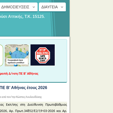
ΔΗΜΟΣΙΕΎΣΕΙΣ
ΔΙΑΎΓΕΙΑ
ούσι
Αττικής, Τ.Κ. 15125.
τροπή Δ/νση ΠΕ Β' Αθήνας
ΠΕ Β' Αθήνας έτους 2026
 από τον/την Κώστας Λουλουδάκης
μιας Εκπ/σης στη Διεύθυνση Πρωτοβάθμιας
2026, Αρ. Πρωτ.34852/E2/19-03-2026 και Αρ.