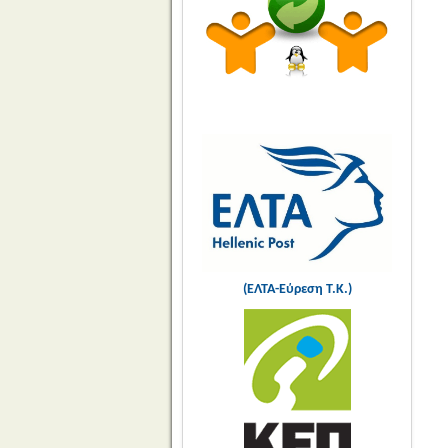
(ΕΛΤΑ-Εύρεση Τ.Κ.)