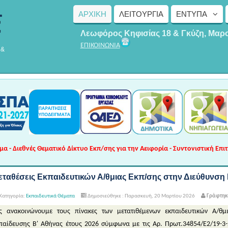
ΑΡΧΙΚΗ
ΛΕΙΤΟΥΡΓΊΑ
ΈΝΤΥΠΑ
Λεωφόρος Κηφισίας 18 & Γκύζη, Μαρ
ΕΠΙΚΟΙΝΩΝΙΑ
 &
 - Διεθνές Θεματικό Δίκτυο Εκπ/σης για την Αειφορία - Συντονιστική Επι
εταθέσεις Eκπαιδευτικών Α/θμιας Εκπ/σης στην Διεύθυνση 
Κατηγορία:
Εκπαιδευτικά Θέματα
Δημοσιεύθηκε : Παρασκευή, 20 Μαρτίου 2026
Γράφτηκε
ς ανακοινώνουμε τους πίνακες των μετατιθέμενων εκπαιδευτικών Α/θ
παίδευσης Β' Αθήνας έτους 2026 σύμφωνα με τις Αρ. Πρωτ.34854/Ε2/19-3-