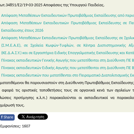
ωτ.34851/Ε2/19-03-2025 Αποφάσεις της Υπουργού Παιδείας.
Απόφαση Μεταθέσεων Εκπαιδευτικών Πρωτοβάθμιας Εκπαίδευσης από περιοχ
Απόφαση Μεταθέσεων Εκπαιδευτικών Πρωτοβάθμιας Εκπαίδευσης σε Πειρ
Εκπαίδευσης έτους 2026
Απόφαση Μεταθέσεων Εκπαιδευτικών Πρωτοβάθμιας Εκπαίδευσης σε Σχολικ
(Σ.Μ.Ε.Α.Ε), σε Σχολεία Κωφών-Τυφλών, σε Κέντρα Διεπιστημονικής Αξ
(ΚΕ.Δ.Α.Σ.Υ.) και σε Εργαστήρια Ειδικής Επαγγελματικής Εκπαίδευσης και Κατάρ
Πίνακας εκπαιδευτικών Γενικής Αγωγής που μετατίθενται στη Διεύθυνση ΠΕ 
Πίνακας εκπαιδευτικών Ειδικής Αγωγής που μετατίθενται στη Διεύθυνση ΠΕ 
Πίνακας εκπαιδευτικών που μετατίθενται στο Πειραματικό Διαπολιτισμικής 
 μετατιθέμενοι θα παρουσιαστούν στη Διεύθυνση Πρωτοβάθμιας Εκπαίδευσης Β'
ι αφορά τις οριστικές τοποθετήσεις τους σε οργανικά κενά των σχολείων 
λώσεις προτίμησης κ.λ.π.) παρακαλούνται οι εκπαιδευτικοί να παρακολ
ημέρωσή τους.
f
Share
Εμφανίσεις: 1607