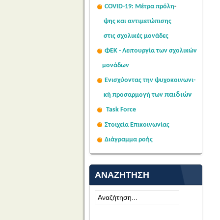
COVID-19: Μέτρα πρόλη
-
ψης
και αντιμετώπισης
στις σχολι
κές μονάδες
ΦΕΚ - Λειτουργία των σχολικών
μονάδων
Ενισχύοντας την ψυχοκοινω
νι-
παιδιών
κή
προσαρμογή των
Task Force
Στοιχεία Επικοινωνίας
Διάγραμμα ροής
ΑΝΑΖΉΤΗΣΗ