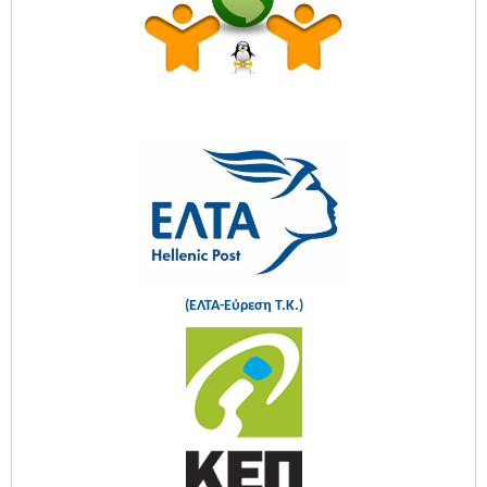
(ΕΛΤΑ-Εύρεση Τ.Κ.)