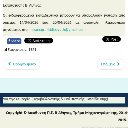
Εκπαίδευσης Β' Αθήνας.
Οι ενδιαφερόμενοι εκπαιδευτικοί μπορούν να υποβάλλουν ένσταση από
σήμερα 14/04/2026 έως 20/04/2026 με αποστολή ηλεκτρονικού
μηνύματος στο:
mixanografisidipevath@gmail.com
f
Share
Εμφανίσεις: 1921
Προηγούμενο
Επόμενο
Από τη Μυθολογία στο Διάστημα - Διεθνές Θεματικό Δίκτυο Εκπαίδευσης
για την Αειφορία (Περιβαλλοντικής & Πολιτιστικής Εκπαίδευσης)
Copyright © Διεύθυνση Π.Ε. Β΄Αθήνας, Τμήμα Μηχανογράφησης, 2014-
2015.
Joomla Free Template
by
FatCow Hosting