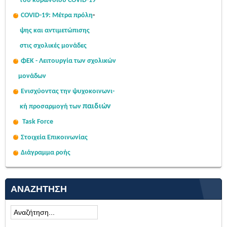
του κορωνοϊού COVID-19
COVID-19: Μέτρα πρόλη
-
ψης
και αντιμετώπισης
στις σχολι
κές μονάδες
ΦΕΚ - Λειτουργία των σχολικών
μονάδων
Ενισχύοντας την ψυχοκοινω
νι-
παιδιών
κή
προσαρμογή των
Task Force
Στοιχεία Επικοινωνίας
Διάγραμμα ροής
ΑΝΑΖΉΤΗΣΗ