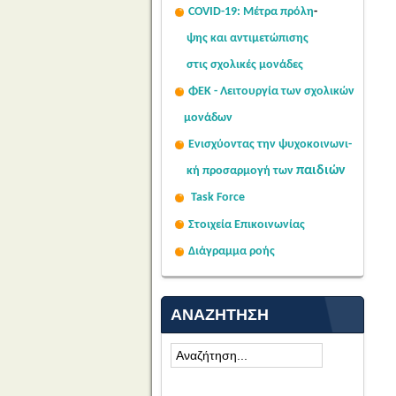
COVID-19: Μέτρα πρόλη
-
ψης
και αντιμετώπισης
στις σχολι
κές μονάδες
ΦΕΚ - Λειτουργία των σχολικών
μονάδων
Ενισχύοντας την ψυχοκοινω
νι-
παιδιών
κή
προσαρμογή των
Task Force
Στοιχεία Επικοινωνίας
Διάγραμμα ροής
ΑΝΑΖΉΤΗΣΗ