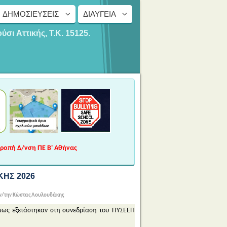
ΔΗΜΟΣΙΕΎΣΕΙΣ
ΔΙΑΎΓΕΙΑ
ούσι
Αττικής, Τ.Κ. 15125.
τροπή Δ/νση ΠΕ Β' Αθήνας
ΙΚΗΣ 2026
ν/την Κώστας Λουλουδάκης
όπως εξετάστηκαν στη συνεδρίαση του ΠΥΣΕΕΠ