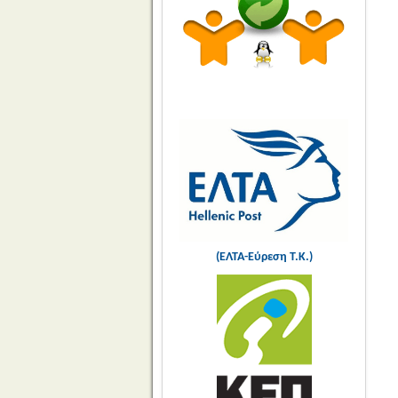
(ΕΛΤΑ-Εύρεση Τ.Κ.)