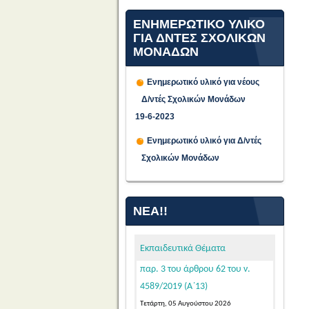
ΕΝΗΜΕΡΩΤΙΚΟ ΥΛΙΚΟ
ΓΙΑ ΔΝΤΕΣ ΣΧΟΛΙΚΩΝ
ΜΟΝΑΔΩΝ
Ενημερωτικό υλικό για νέους
Δ/ντές Σχολικών Μονάδων
Προθεσμία υποβολής
19-6-2023
αιτήσεων υποψήφιων μελών
Ενημερωτικό υλικό για Δ/ντές
ΕΕΠ-ΕΒΠ για μόνιμο διορισμό σε
Σχολικών Μονάδων
κενές οργανικές θέσεις στην
Ειδική Αγωγή και Εκπαίδευση, σε
εφαρμογή των διατάξεων της
ΝΈΑ!!
παρ. 3 του άρθρου 62 του ν.
4589/2019 (Α΄13)
Εκπαιδευτικά Θέματα
Τετάρτη, 05 Αυγούστου 2026
Κατόπιν της δημοσίευσης της
103542/Ε4/31-07-2026 (ΦΕΚ 39/τ.
ΑΣΕΠ/04-08-2026 – ΑΔΑ: