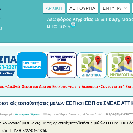
ΑΡΧΙΚΗ
ΛΕΙΤΟΥΡΓΊΑ
ΈΝΤΥΠΑ
Λεωφόρος Κηφισίας 18 & Γκύζη, Μαρ
ΕΠΙΚΟΙΝΩΝΙΑ
 &
 - Διεθνές Θεματικό Δίκτυο Εκπ/σης για την Αειφορία - Συντονιστική Επι
ριστικές τοποθετήσεις μελών ΕΕΠ και ΕΒΠ σε ΣΜΕΑΕ ΑΤΤ
Κατηγορία:
Διοικητικά Θέματα
Δημοσιεύθηκε : Δευτέρα, 04 Μαϊος 2026
Γράφτηκε από το
ς κοινοποιούμε πίνακες με τις οριστικές τοποθετήσεις μελών ΕΕΠ και ΕΒΠ 
τικής (ΠΡΑΞΗ 7/27-04-2026).