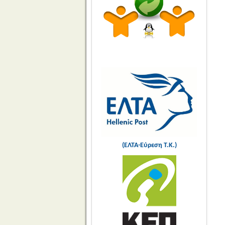
(ΕΛΤΑ-Εύρεση Τ.Κ.)