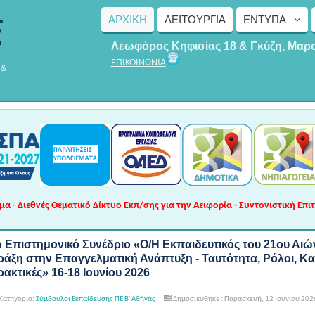
ΑΡΧΙΚΗ
ΛΕΙΤΟΥΡΓΊΑ
ΈΝΤΥΠΑ
Λεωφόρος Κηφισίας 18 & Γκύζη, Μαρ
ΕΠΙΚΟΙΝΩΝΙΑ
 &
 - Διεθνές Θεματικό Δίκτυο Εκπ/σης για την Αειφορία - Συντονιστική Επι
ο Επιστημονικό Συνέδριο «Ο/Η Εκπαιδευτικός του 21ου Αιώ
ράξη στην Επαγγελματική Ανάπτυξη - Ταυτότητα, Ρόλοι, Κα
ακτικές» 16-18 Ιουνίου 2026
Κατηγορία:
Σύμβουλοι Εκπαίδευσης ΠΕ Β' Αθήνας
Δημοσιεύθηκε : Παρασκευή, 12 Ιουνίου 202