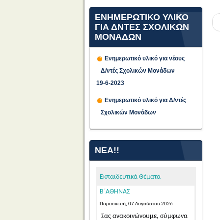
ΕΝΗΜΕΡΩΤΙΚΟ ΥΛΙΚΟ
ΓΙΑ ΔΝΤΕΣ ΣΧΟΛΙΚΩΝ
ΜΟΝΑΔΩΝ
Ενημερωτικό υλικό για νέους
Δ/ντές Σχολικών Μονάδων
ΠΡΟΣΩΡΙΝΕΣ ΤΟΠΟΘΕΤΗΣΕΙΣ
19-6-2023
ΓΙΑ ΤΟ ΔΙΔΑΚΤΙΚΟ ΕΤΟΣ 2026-
Ενημερωτικό υλικό για Δ/ντές
2027 ΕΚΠΑΙΔΕΥΤΙΚΩΝ ΓΕΝΙΚΗΣ
Σχολικών Μονάδων
ΚΑΙ ΕΙΔΙΚΗΣ ΑΓΩΓΗΣ
ΑΠΟΣΠΑΣΜΕΝΩΝ ΑΠΟ ΑΛΛΑ
ΠΥΣΠΕ/ΠΥΣΔΕ ΣΤΟ ΠΥΣΠΕ
ΝΈΑ!!
Β΄ΑΘΗΝΑΣ
Παρασκευή, 07 Αυγούστου 2026
Εκπαιδευτικά Θέματα
Σας ανακοινώνουμε, σύμφωνα
με την αριθμ. 15/7-8-2026 Πράξη
του Π.Υ.Σ.Π.Ε. Β΄ Αθήνας,...
Read
More...