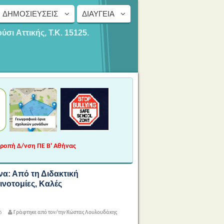
ΔΗΜΟΣΙΕΎΣΕΙΣ
ΔΙΑΎΓΕΙΑ
ούσι
Αττικής, Τ.Κ. 15125.
τροπή Δ/νση ΠΕ Β' Αθήνας
να: Από τη Διδακτική
ινοτομίες, Καλές
6
Γράφτηκε από τον/την Κώστας Λουλουδάκης