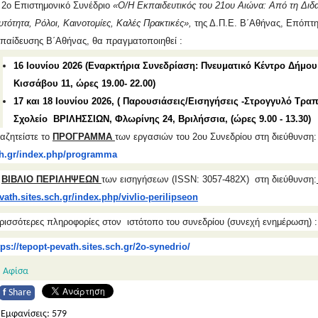
 2ο Επιστημονικό Συνέδριο
«Ο/Η Εκπαιδευτικός του 21ου Αιώνα: Από τη Διδ
υτότητα, Ρόλοι, Καινοτομίες, Καλές Πρακτικές»,
της Δ.Π.Ε. Β΄Αθήνας, Επόπτη
παίδευσης Β΄Αθήνας, θα πραγματοποιηθεί :
16 Ιουνίου 2026 (Εναρκτήρια Συνεδρίαση: Πνευματικό Κέντρο
Δήμου
Κισσάβου 11, ώρες 19.00- 22.00)
17 και 18 Ιουνίου 2026, ( Παρουσιάσεις/Εισηγήσεις -Στρογγυλό Τρ
Σχολείο ΒΡΙΛΗΣΣΙΩΝ,
Φλωρίνης 24, Βριλήσσια, (ώρες 9.00 - 13.30
αζητείστε το
ΠΡΟΓΡΑΜΜΑ
των εργασιών του 2ου Συνεδρίου στη διεύθυνση
h.gr/index.php/programma
ο
ΒΙΒΛΙΟ ΠΕΡΙΛΗΨΕΩΝ
των εισηγήσεων (ISSN: 3057-482Χ) στη διεύθυνση:
vath.sites.sch.gr/index.php/
vivlio-perilipseon
ρισσότερες πληροφορίες στον ιστότοπο του συνεδρίου (συνεχή ενημέρωση) :
tps://tepopt-pevath.sites.
sch.gr/2o-synedrio/
Αφίσα
f
Share
Εμφανίσεις: 579