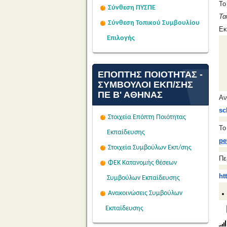
Το
Σύνθεση ΠΥΣΠΕ
Τα
Σύνθεση Τοπικού Συμβουλίου
Εκ
Επιλογής
ΕΠΌΠΤΗΣ ΠΟΙΌΤΗΤΑΣ -
ΣΎΜΒΟΥΛΟΙ ΕΚΠ/ΣΗΣ
ΠΕ Β' ΑΘΉΝΑΣ
Αν
sc
Στοιχεία Επόπτη Ποιότητας
Τ
Εκπαίδευσης
pe
Στοιχεία Συμβούλων Εκπ/σης
Πε
ΦΕΚ Κατανομής θέσεων
ht
Συμβούλων Εκπαίδευσης
Ανακοινώσεις Συμβούλων
Εκπαίδευσης