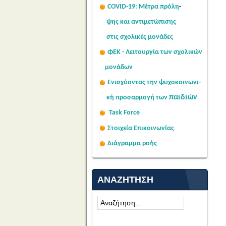
COVID-19: Μέτρα πρόλη
-
ψης
και αντιμετώπισης
στις σχολι
κές μονάδες
ΦΕΚ - Λειτουργία των σχολικών
μονάδων
Ενισχύοντας την ψυχοκοινω
νι-
παιδιών
κή
προσαρμογή των
Task Force
Στοιχεία Επικοινωνίας
Διάγραμμα ροής
ΑΝΑΖΉΤΗΣΗ