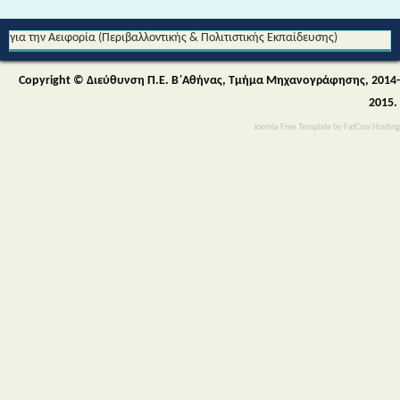
Από τη Μυθολογία στο Διάστημα - Διεθνές Θεματικό Δίκτυο Εκπαίδευσης
για την Αειφορία (Περιβαλλοντικής & Πολιτιστικής Εκπαίδευσης)
Copyright © Διεύθυνση Π.Ε. Β΄Αθήνας, Τμήμα Μηχανογράφησης, 2014-
2015.
Joomla Free Template
by
FatCow Hosting