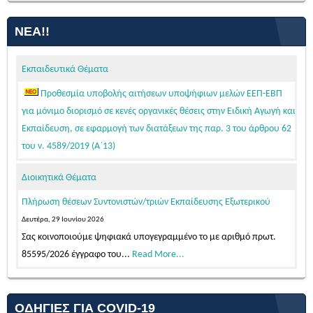
ΝΈΑ!!
Εκπαιδευτικά Θέματα
Προθεσμία υποβολής αιτήσεων υποψήφιων μελών ΕΕΠ-ΕΒΠ
για μόνιμο διορισμό σε κενές οργανικές θέσεις στην Ειδική Αγωγή και
Εκπαίδευση, σε εφαρμογή των διατάξεων της παρ. 3 του άρθρου 62
του ν. 4589/2019 (Α΄13)
Τετάρτη, 05 Αυγούστου 2026
Διοικητικά Θέματα
Κατόπιν της δημοσίευσης της 103542/Ε4/31-07-2026 (ΦΕΚ 39/τ.
ΑΣΕΠ/04-08-2026 – ΑΔΑ: Ψ58446ΝΚΠΔ-03Π)...
Read More...
Πλήρωση θέσεων Συντονιστών/τριών Εκπαίδευσης Εξωτερικού
ΠΡΟΣΩΡΙΝΕΣ ΤΟΠΟΘΕΤΗΣΕΙΣ ΓΙΑ ΤΟ ΔΙΔΑΚΤΙΚΟ ΕΤΟΣ 2026-2027
Δευτέρα, 29 Ιουνίου 2026
ΕΚΠΑΙΔΕΥΤΙΚΩΝ ΓΕΝΙΚΗΣ ΚΑΙ ΕΙΔΙΚΗΣ ΑΓΩΓΗΣ ΑΠΟΣΠΑΣΜΕΝΩΝ
Σας κοινοποιούμε ψηφιακά υπογεγραμμένο το με αριθμό πρωτ.
ΑΠΟ ΑΛΛΑ ΠΥΣΠΕ/ΠΥΣΔΕ ΣΤΟ ΠΥΣΠΕ Β΄ΑΘΗΝΑΣ
85595/2026 έγγραφο του...
Read More...
Παρασκευή, 07 Αυγούστου 2026
ΤΟΠΟΘΕΤΗΣΕΙΣ ΑΠΟΣΠΑΣΜΕΝΩΝ ΜΕΛΩΝ ΕΕΠ-ΕΒΠ 2026-27
Σας ανακοινώνουμε, σύμφωνα με την αριθμ. 15/7-8-2026 Πράξη
(ΠΥΣΕΕΠ ΑΤΤΙΚΗΣ)
του Π.Υ.Σ.Π.Ε. Β΄ Αθήνας,...
Read More...
ΟΔΗΓΊΕΣ ΓΙΑ COVID-19
Πέμπτη, 06 Αυγούστου 2026