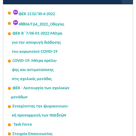
Σας κοινοποιούμε τον πίνακα με τις τοποθετήσεις των
ΦΕΚ 2132/30-4-2022
αποσπασμένων μονίμων...
Read More...
48804/ΓΔ4_2022_Οδηγίες
ΦΕΚ Β΄ 7/06-01-2022:Μ
έτρα
για την αποφυγή διάδοσης
του κορωνοϊού COVID-19
COVID-19: Μέτρα πρόλη
-
ψης
και αντιμετώπισης
στις σχολι
κές μονάδες
ΦΕΚ - Λειτουργία των σχολικών
μονάδων
Ενισχύοντας την ψυχοκοινω
νι-
παιδιών
κή
προσαρμογή των
Task Force
Στοιχεία Επικοινωνίας