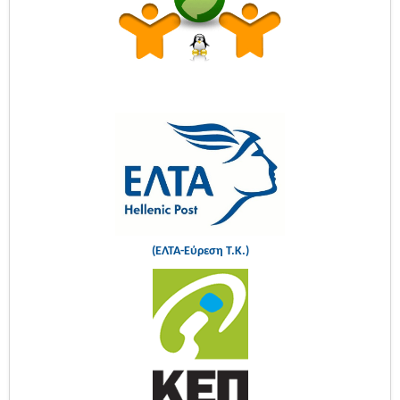
(ΕΛΤΑ-Εύρεση Τ.Κ.)