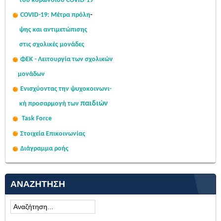
του κορωνοϊού COVID-19
COVID-19: Μέτρα πρόλη
-
ψης
και αντιμετώπισης
στις σχολι
κές μονάδες
ΦΕΚ - Λειτουργία των σχολικών
μονάδων
Ενισχύοντας την ψυχοκοινω
νι-
παιδιών
κή
προσαρμογή των
Task Force
Στοιχεία Επικοινωνίας
Διάγραμμα ροής
ΑΝΑΖΉΤΗΣΗ