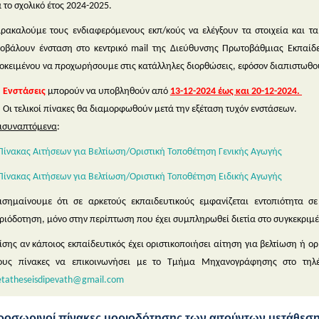
α το σχολικό έτος 2024-2025.
ρακαλούμε τους ενδιαφερόμενους εκπ/κούς να ελέγξουν τα στοιχεία και τ
οβάλουν ένσταση στο κεντρικό mail της Διεύθυνσης Πρωτοβάθμιας Εκπαίδ
οκειμένου να προχωρήσουμε στις κατάλληλες διορθώσεις, εφόσον διαπιστωθού
Ενστάσεις
μπορούν να υποβληθούν από
13-12-2024 έως και 20-12-2024.
Οι τελικοί πίνακες θα διαμορφωθούν μετά την εξέταση τυχόν ενστάσεων.
ισυναπτόμενα
:
Πίνακας Αιτήσεων για Βελτίωση/Οριστική Τοποθέτηση Γενικής Αγωγής
Πίνακας Αιτήσεων για Βελτίωση/Οριστική Τοποθέτηση Ειδικής Αγωγής
ισημαίνουμε ότι σε αρκετούς εκπαιδευτικούς εμφανίζεται εντοπιότητα 
ριόδοτηση, μόνο στην περίπτωση που έχει συμπληρωθεί διετία στο συγκεκριμ
ίσης αν κάποιος εκπαίδευτικός έχει οριστικοποιήσει αίτηση για βελτίωση ή ο
ους πίνακες να επικοινωνήσει με το Τμήμα Μηχανογράφησης στο τηλέ
tatheseisdipevath@gmail.com
ροσωρινοί πίνακες μοριοδότησης των αιτούντων μετάθεσ