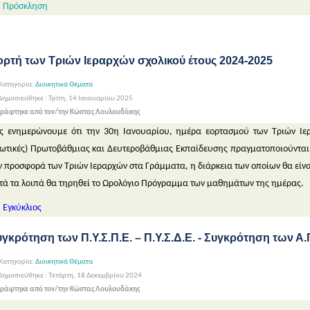
Πρόσκληση
ορτή των Τριών Ιεραρχών σχολικού έτους 2024-2025
Κατηγορία:
Διοικητικά Θέματα
ημοσιεύθηκε : Τρίτη, 14 Ιανουαρίου 2025
ράφτηκε από τον/την Κώστας Λουλουδάκης
ς ενημερώνουμε ότι την 30η Ιανουαρίου, ημέρα εορτασμού των Τριών Ιερα
ιωτικές) Πρωτοβάθμιας και Δευτεροβάθμιας Εκπαίδευσης πραγματοποιούνται 
ν προσφορά των Τριών Ιεραρχών στα Γράμματα, η διάρκεια των οποίων θα είναι
τά τα λοιπά θα τηρηθεί το Ωρολόγιο Πρόγραμμα των μαθημάτων της ημέρας.
Εγκύκλιος
γκρότηση των Π.Υ.Σ.Π.Ε. – Π.Υ.Σ.Δ.Ε. - Συγκρότηση των Α.Π.
Κατηγορία:
Διοικητικά Θέματα
ημοσιεύθηκε : Τετάρτη, 18 Δεκεμβρίου 2024
ράφτηκε από τον/την Κώστας Λουλουδάκης