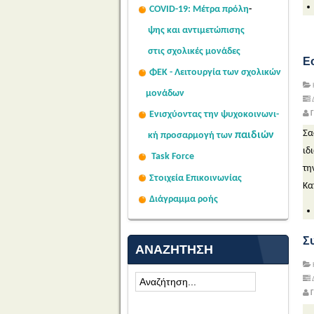
COVID-19: Μέτρα πρόλη
-
ψης
και αντιμετώπισης
στις σχολι
κές μονάδες
Ε
ΦΕΚ - Λειτουργία των σχολικών
μονάδων
Δ
Ενισχύοντας την ψυχοκοινω
νι-
Γ
Σ
α
παιδιών
κή
προσαρμογή των
ιδ
Task Force
τη
Στοιχεία Επικοινωνίας
Κα
Διάγραμμα ροής
Συ
ΑΝΑΖΉΤΗΣΗ
Δ
Γ