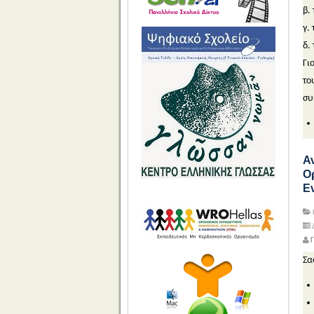
β.
γ.
δ.
Γι
το
συ
Α
Ο
Ε
Γ
Σα