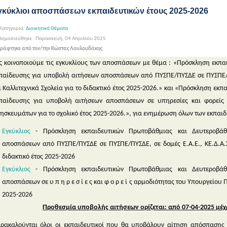
γκύκλιοι αποσπάσεων εκπαιδευτικών έτους 2025-2026
Κατηγορία:
Διοικητικά Θέματα
ημοσιεύθηκε : Παρασκευή, 04 Απριλίου 2025
ράφτηκε από τον/την Κώστας Λουλουδάκης
ς κοινοποιούμε τις εγκυκλίους των αποσπάσεων με θέμα : «Πρόσκληση εκπ
παίδευσης για υποβολή αιτήσεων αποσπάσεων από ΠΥΣΠΕ/ΠΥΣΔΕ σε ΠΥΣΠΕ/ΠΥ
ι Καλλιτεχνικά Σχολεία για το διδακτικό έτος 2025-2026.» και «Πρόσκληση ε
παίδευσης για υποβολή αιτήσεων αποσπάσεων σε υπηρεσίες και φορείς 
ησκευμάτων για το σχολικό έτος 2025-2026.», για ενημέρωση όλων των εκπαι
Εγκύκλιος
- Πρόσκληση εκπαιδευτικών Πρωτοβάθμιας και Δευτεροβάθ
αποσπάσεων από ΠΥΣΠΕ/ΠΥΣΔΕ σε ΠΥΣΠΕ/ΠΥΣΔΕ, σε δομές Ε.Α.Ε., ΚΕ.Δ.Α.Σ.Υ
διδακτικό έτος 2025-2026
Εγκύκλιος
- Πρόσκληση εκπαιδευτικών Πρωτοβάθμιας και Δευτεροβάθ
αποσπάσεων σε υ π η ρ ε σ ί ε ς και φ ο ρ ε ί ς αρμοδιότητας του Υπουργείου
2025-2026
Προθεσμία υποβολής αιτήσεων ορίζεται: από 07-04-2025 μέχρ
ρακαλούνται όλοι οι εκπαιδευτικοί που θα υποβάλουν αίτηση απόσπασης 