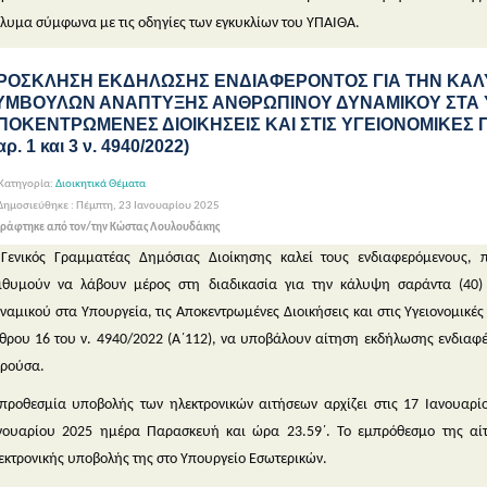
λυμα σύμφωνα με τις οδηγίες των εγκυκλίων του ΥΠΑΙΘΑ.
ΡΟΣΚΛΗΣΗ ΕΚΔΗΛΩΣΗΣ ΕΝΔΙΑΦΕΡΟΝΤΟΣ ΓΙΑ ΤΗΝ ΚΑΛ
ΥΜΒΟΥΛΩΝ ΑΝΑΠΤΥΞΗΣ ΑΝΘΡΩΠΙΝΟΥ ΔΥΝΑΜΙΚΟΥ ΣΤΑ Υ
ΠΟΚΕΝΤΡΩΜΕΝΕΣ ΔΙΟΙΚΗΣΕΙΣ ΚΑΙ ΣΤΙΣ ΥΓΕΙΟΝΟΜΙΚΕΣ Π
ρ. 1 και 3 ν. 4940/2022)
Κατηγορία:
Διοικητικά Θέματα
ημοσιεύθηκε : Πέμπτη, 23 Ιανουαρίου 2025
ράφτηκε από τον/την Κώστας Λουλουδάκης
Γενικός Γραμματέας Δημόσιας Διοίκησης καλεί τους ενδιαφερόμενους, 
ιθυμούν να λάβουν μέρος στη διαδικασία για την κάλυψη σαράντα (40
ναμικού στα Υπουργεία, τις Αποκεντρωμένες Διοικήσεις και στις Υγειονομικές
θρου 16 του ν. 4940/2022 (Α΄112), να υποβάλουν αίτηση εκδήλωσης ενδια
ρούσα.
προθεσμία υποβολής των ηλεκτρονικών αιτήσεων αρχίζει στις 17 Ιανουαρί
νουαρίου 2025 ημέρα Παρασκευή και ώρα 23.59΄. Το εμπρόθεσμο της αίτ
εκτρονικής υποβολής της στο Υπουργείο Εσωτερικών.