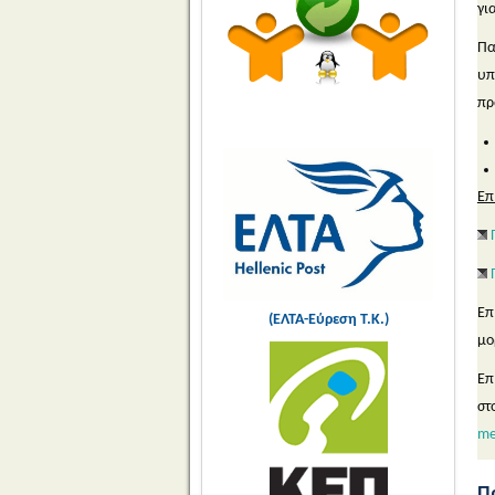
γι
Πα
υπ
πρ
Επ
Επ
(ΕΛΤΑ-Εύρεση Τ.Κ.)
μο
Επ
στ
me
Π