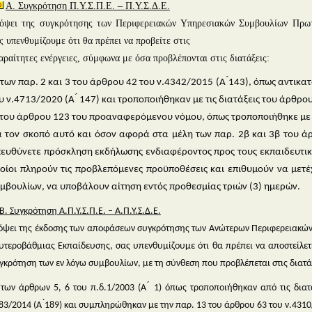
Α. Συγκρότηση Π.Υ.Σ.Π.Ε. – Π.Υ.Σ.Δ.Ε.
όψει της συγκρότησης των Περιφερειακών Υπηρεσιακών Συμβουλίων Πρωτ
ς υπενθυμίζουμε ότι θα πρέπει να προβείτε στις
αραίτητες ενέργειες, σύμφωνα με όσα προβλέπονται στις διατάξεις:
 των παρ. 2 και 3 του άρθρου 42 του ν.4342/2015 (Α ́143), όπως αντικα
υ ν.4713/2020 (Α ́ 147) και τροποποιήθηκαν με τις διατάξεις του άρθρου
 του άρθρου 123 του προαναφερόμενου νόμου, όπως τροποποιήθηκε με το
α τον σκοπό αυτό και όσον αφορά στα μέλη των παρ. 2β και 3β του ά
ευθύνετε πρόσκληση εκδήλωσης ενδιαφέροντος προς τους εκπαιδευτικού
οίοι πληρούν τις προβλεπόμενες προϋποθέσεις και επιθυμούν να με
μβουλίων, να υποβάλουν αίτηση εντός προθεσμίας τριών (3) ημερών.
Β. Συγκρότηση Α.Π.Υ.Σ.Π.Ε. – Α.Π.Υ.Σ.Δ.Ε.
όψει της έκδοσης των αποφάσεων συγκρότησης των Ανώτερων Περιφερειακώ
υτεροβάθμιας Εκπαίδευσης, σας υπενθυμίζουμε ότι θα πρέπει να αποστείλετε
γκρότηση των εν λόγω συμβουλίων, με τη σύνθεση που προβλέπεται στις διατά
 των άρθρων 5, 6 του π.δ.1/2003 (Α ́ 1) όπως τροποποιήθηκαν από τις διατ
83/2014 (Α ́189) και συμπληρώθηκαν με την παρ. 13 του άρθρου 63 του ν.4310/2