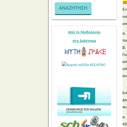
Εν
σα
απ
Από τη Μυθολογία
α.
το
στο Διάστημα
β.
Γι
απ
οπ
συ
Εν
Δε
συ
α.
42