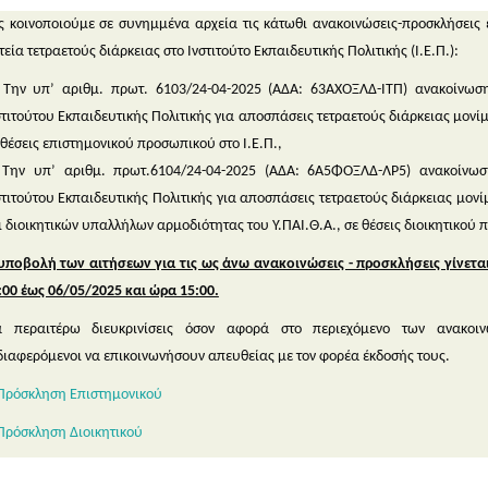
ς κοινοποιούμε σε συνημμένα αρχεία τις κάτωθι ανακοινώσεις-προσκλήσεις
τεία τετραετούς διάρκειας στο Ινστιτούτο Εκπαιδευτικής Πολιτικής (Ι.Ε.Π.):
 Την υπ’ αριθμ. πρωτ. 6103/24-04-2025 (ΑΔΑ: 63ΑΧΟΞΛΔ-ΙΤΠ) ανακοίνωσ
στιτούτου Εκπαιδευτικής Πολιτικής για αποσπάσεις τετραετούς διάρκειας μον
 θέσεις επιστημονικού προσωπικού στο Ι.Ε.Π.,
 Την υπ’ αριθμ. πρωτ.6104/24-04-2025 (ΑΔΑ: 6Α5ΦΟΞΛΔ-ΛΡ5) ανακοίνωσ
στιτούτου Εκπαιδευτικής Πολιτικής για αποσπάσεις τετραετούς διάρκειας μον
ι διοικητικών υπαλλήλων αρμοδιότητας του Υ.ΠΑΙ.Θ.Α., σε θέσεις διοικητικού 
υποβολή των αιτήσεων για τις ως άνω ανακοινώσεις - προσκλήσεις γίνετα
:00 έως 06/05/2025 και ώρα 15:00.
α περαιτέρω διευκρινίσεις όσον αφορά στο περιεχόμενο των ανακοι
διαφερόμενοι να επικοινωνήσουν απευθείας με τον φορέα έκδοσής τους.
Πρόσκληση Επιστημονικού
Πρόσκληση Διοικητικού