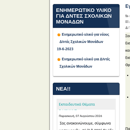
Ε
ΕΝΗΜΕΡΩΤΙΚΟ ΥΛΙΚΟ
ΓΙΑ ΔΝΤΕΣ ΣΧΟΛΙΚΩΝ
ΜΟΝΑΔΩΝ
Δ
Γ
Ενημερωτικό υλικό για νέους
Σα
ΠΡΟΣΩΡΙΝΕΣ ΤΟΠΟΘΕΤΗΣΕΙΣ
Δ/ντές Σχολικών Μονάδων
Εκ
ΓΙΑ ΤΟ ΔΙΔΑΚΤΙΚΟ ΕΤΟΣ 2026-
19-6-2023
κα
2027 ΕΚΠΑΙΔΕΥΤΙΚΩΝ ΓΕΝΙΚΗΣ
Εκ
Ενημερωτικό υλικό για Δ/ντές
ΚΑΙ ΕΙΔΙΚΗΣ ΑΓΩΓΗΣ
Θρ
Σχολικών Μονάδων
ΑΠΟΣΠΑΣΜΕΝΩΝ ΑΠΟ ΑΛΛΑ
ΠΥΣΠΕ/ΠΥΣΔΕ ΣΤΟ ΠΥΣΠΕ
Β΄ΑΘΗΝΑΣ
ΝΈΑ!!
Παρασκευή, 07 Αυγούστου 2026
Σας ανακοινώνουμε, σύμφωνα
Εκπαιδευτικά Θέματα
με την αριθμ. 15/7-8-2026 Πράξη
του Π.Υ.Σ.Π.Ε. Β΄ Αθήνας,...
Read
More...
Προθεσμία υποβολής
Πα