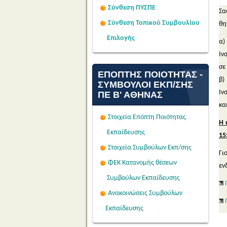
Σύνθεση ΠΥΣΠΕ
Σα
Σύνθεση Τοπικού Συμβουλίου
θη
Επιλογής
α)
Ιν
σε
ΕΠΌΠΤΗΣ ΠΟΙΌΤΗΤΑΣ -
β)
ΣΎΜΒΟΥΛΟΙ ΕΚΠ/ΣΗΣ
Ιν
ΠΕ Β' ΑΘΉΝΑΣ
κα
Στοιχεία Επόπτη Ποιότητας
Η 
Εκπαίδευσης
15
Στοιχεία Συμβούλων Εκπ/σης
Γι
ΦΕΚ Κατανομής θέσεων
εν
Συμβούλων Εκπαίδευσης
Ανακοινώσεις Συμβούλων
Εκπαίδευσης