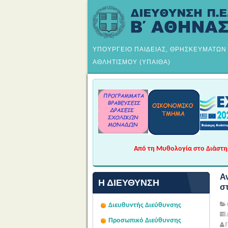
ΥΠΟΥΡΓΕΙΟ ΠΑΙΔΕΙΑΣ, ΘΡΗΣΚΕΥΜΑΤΩΝ
ΑΘΛΗΤΙΣΜΟΥ (ΥΠΑΙΘΑ)
Από τη Μυθολογία στο Διάστημα
Α
Η ΔΙΕΎΘΥΝΣΗ
στ
Διευθυντής Διεύθυνσης
Δ
Προσωπικό Διεύθυνσης
Γ