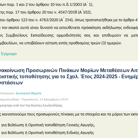
 των παρ. 1 και 2 του άρθρου 10 του π.δ.1/2003 (Α ́ 1),
 της παρ. 17 του άρθρου 20 του ν. 4547/2018 (Α ́102),
 του άρθρου 123 του ν. 4763/2020 (Α ́ 254), όπως τροποποιήθηκε με το άρθρο 47 
α τον σκοπό αυτό είναι δυνατό να απευθύνετε πρόσκληση εκδήλωσης ενδιαφέ
υς Συμβούλους Εκπαίδευσης αρμοδιότητάς σας και επιθυμούν να με
μβουλίων, να υποβάλουν αίτηση εντός προθεσμίας τριών (3) ημερών.
Έγγραφο
νακοίνωση Προσωρινών Πινάκων Μορίων Μεταθέσεων Αιτ
ριστικής τοποθέτησης για το Σχολ. Έτος 2024-2025 - Ενη
νστάσεων
Κατηγορία:
Διοικητικά Θέματα
Δημοσιεύθηκε : Παρασκευή, 13 Δεκεμβρίου 2024
ράφτηκε από τον/την Κώστας Λουλουδάκης
ς κοινοποιούμε τους προσωρινούς πίνακες με τα στοιχεία και τα μόρια των ε
για Βελτίωση ή Οριστική τοποθέτηση Γενικής Αγωγής,
για Βελτίωση ή Οριστική τοποθέτηση Ειδικής Αγωγής