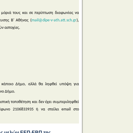
α μόριά τους και σε περίπτωση διαφωνίας να
ευσης Β' Αθήνας (
mail@dipe-v-ath.att.sch.gr
),
ν αστοχίες.
σε κάποιο Δήμο, αλλά θα ληφθεί υπόψη για
ένο Δήμο.
ριστική τοποθέτηση και δεν έχει συμπεριληφθεί
φωνο 2106833935 ή να στείλει email στο
ης μελών ΕΕΠ-ΕΒΠ της