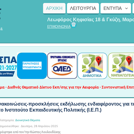
ΑΡΧΙΚΗ
ΛΕΙΤΟΥΡΓΊΑ
ΈΝΤΥΠΑ
Λεωφόρος Κηφισίας 18 & Γκύζη, Μαρ
ΕΠΙΚΟΙΝΩΝΙΑ
 &
 - Διεθνές Θεματικό Δίκτυο Εκπ/σης για την Αειφορία - Συντονιστική Επι
νακοινώσεις-προσκλήσεις εκδήλωσης ενδιαφέροντος για τ
ο Ινστιτούτο Εκπαιδευτικής Πολιτικής (Ι.Ε.Π.)
Κατηγορία:
Διοικητικά Θέματα
ημοσιεύθηκε : Δευτέρα, 28 Απριλίου 2025
ράφτηκε από τον/την Κώστας Λουλουδάκης