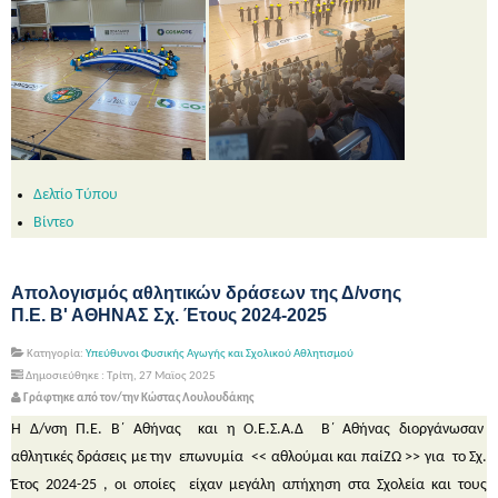
Δελτίο Τύπου
Βίντεο
Απολογισμός αθλητικών δράσεων της Δ/νσης
Π.Ε. Β' ΑΘΗΝΑΣ Σχ. Έτους 2024-2025
Κατηγορία:
Υπεύθυνοι Φυσικής Αγωγής και Σχολικού Αθλητισμού
Δημοσιεύθηκε : Τρίτη, 27 Μαϊος 2025
Γράφτηκε από τον/την Κώστας Λουλουδάκης
Η Δ/νση Π.Ε. Β΄ Αθήνας και η Ο.Ε.Σ.Α.Δ Β΄ Αθήνας διοργάνωσαν
αθλητικές δράσεις με την επωνυμία << αθλούμαι και παίΖΩ >> για το Σχ.
Έτος 2024-25 , οι οποίες είχαν μεγάλη απήχηση στα Σχολεία και τους