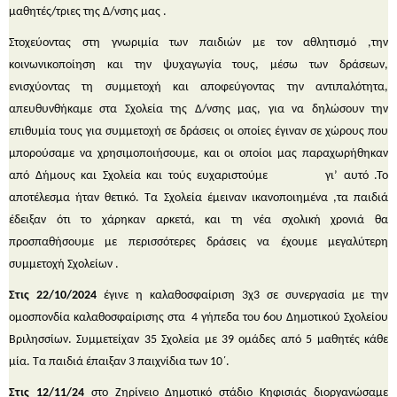
μαθητές/τριες της Δ/νσης μας .
Στοχεύοντας στη γνωριμία των παιδιών με τον αθλητισμό ,την
κοινωνικοποίηση και την ψυχαγωγία τους, μέσω των δράσεων,
ενισχύοντας τη συμμετοχή και αποφεύγοντας την αντιπαλότητα,
απευθυνθήκαμε στα Σχολεία της Δ/νσης μας, για να δηλώσουν την
επιθυμία τους για συμμετοχή σε δράσεις οι οποίες έγιναν σε χώρους που
μπορούσαμε να χρησιμοποιήσουμε, και οι οποίοι μας παραχωρήθηκαν
από Δήμους και Σχολεία και τούς ευχαριστούμε γι’ αυτό .Το
αποτέλεσμα ήταν θετικό. Τα Σχολεία έμειναν ικανοποιημένα ,τα παιδιά
έδειξαν ότι το χάρηκαν αρκετά, και τη νέα σχολική χρονιά θα
προσπαθήσουμε με περισσότερες δράσεις να έχουμε μεγαλύτερη
συμμετοχή Σχολείων .
Στις 22/10/2024
έγινε η καλαθοσφαίριση 3χ3 σε συνεργασία με την
ομοσπονδία καλαθοσφαίρισης στα 4 γήπεδα του 6
ου
Δημοτικού Σχολείου
Βριλησσίων. Συμμετείχαν 35 Σχολεία με 39 ομάδες από 5 μαθητές κάθε
μία. Τα παιδιά έπαιξαν 3 παιχνίδια των 10΄.
Στις 12/11/24
στο Ζηρίνειο Δημοτικό στάδιο Κηφισιάς διοργανώσαμε