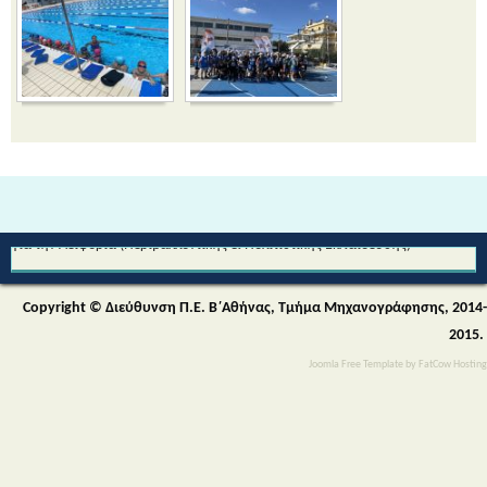
Από τη Μυθολογία στο Διάστημα - Διεθνές Θεματικό Δίκτυο Εκπαίδευσης
για την Αειφορία (Περιβαλλοντικής & Πολιτιστικής Εκπαίδευσης)
Copyright © Διεύθυνση Π.Ε. Β΄Αθήνας, Τμήμα Μηχανογράφησης, 2014-
2015.
Joomla Free Template
by
FatCow Hosting