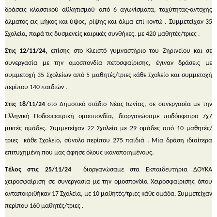
δράσεις κλασσικού αθλητισμού από 6 αγωνίσματα, ταχύτητας-αντοχής
άλματος εις μήκος και ύψος, ρίψης και άλμα επί κοντώ . Συμμετείχαν 35
Σχολεία, παρά τις δυσμενείς καιρικές συνθήκες, με 420 μαθητές/τριες .
Στις 12/11/24,
επίσης στο Κλειστό γυμναστήριο του Ζηρινείου και σε
συνεργασία με την ομοσπονδία πετοσφαίρισης, έγιναν δράσεις με
συμμετοχή 35 Σχολείων από 5 μαθητές/τριες κάθε Σχολείο και συμμετοχή
περίπου 140 παιδιών .
Στις 18/11/24
στο Δημοτικό στάδιο Νέας Ιωνίας, σε συνεργασία με την
Ελληνική Ποδοσφαιρική ομοσπονδία, διοργανώσαμε ποδόσφαιρο 7χ7
μικτές ομάδες. Συμμετείχαν 22 Σχολεία με 29 ομάδες από 10 μαθητές/
τριες κάθε Σχολείο, σύνολο περίπου 275 παιδιά . Μία δράση ιδιαίτερα
επιτυχημένη που μας άφησε όλους ικανοποιημένους.
Τέλος στις 25/11/24
διοργανώσαμε στα Εκπαιδευτήρια ΔΟΥΚΑ
χειροσφαίριση σε συνεργασία με την ομοσπονδία Χειροσφαίρισης όπου
ανταποκριθήκαν 17 Σχολεία, με 10 μαθητές/τριες κάθε ομάδα. Συμμετείχαν
περίπου 160 μαθητές/τριες .