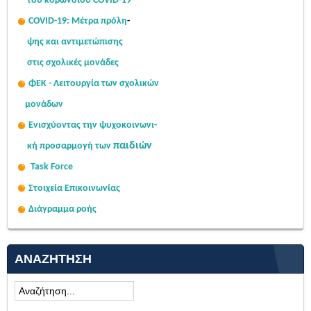
του κορωνοϊού COVID-19
COVID-19: Μέτρα πρόλη
-
ψης
και αντιμετώπισης
στις σχολι
κές μονάδες
ΦΕΚ - Λειτουργία των σχολικών
μονάδων
Ενισχύοντας την ψυχοκοινω
νι-
παιδιών
κή
προσαρμογή των
Task Force
Στοιχεία Επικοινωνίας
Διάγραμμα ροής
ΑΝΑΖΉΤΗΣΗ