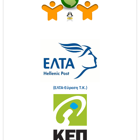
(ΕΛΤΑ-Εύρεση Τ.Κ.)