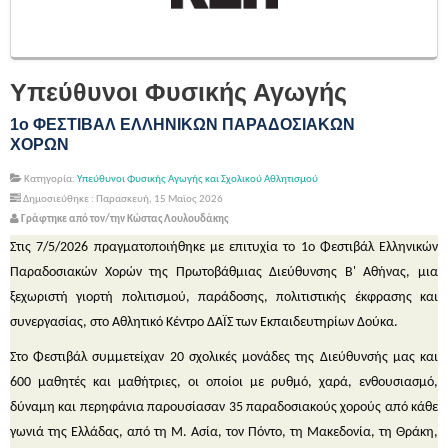
Υπεύθυνοι Φυσικής Αγωγής
1ο ΦΕΣΤΙΒΑΛ ΕΛΛΗΝΙΚΩΝ ΠΑΡΑΔΟΣΙΑΚΩΝ
ΧΟΡΩΝ
Κατηγορία:
Υπεύθυνοι Φυσικής Αγωγής και Σχολικού Αθλητισμού
Δημοσιεύθηκε : Παρασκευή, 15 Μαϊος 2026
Γράφτηκε από τον/την Κώστας Λουλουδάκης
Στις 7/5/2026 πραγματοποιήθηκε με επιτυχία το 1ο Φεστιβάλ Ελληνικών
Παραδοσιακών Χορών της Πρωτοβάθμιας Διεύθυνσης Β' Αθήνας, μια
ξεχωριστή γιορτή πολιτισμού, παράδοσης, πολιτιστικής έκφρασης και
συνεργασίας, στο Αθλητικό Κέντρο ΔΑΪΣ των Εκπαιδευτηρίων Δούκα.
Στο Φεστιβάλ συμμετείχαν 20 σχολικές μονάδες της Διεύθυνσής μας και
600 μαθητές και μαθήτριες, οι οποίοι με ρυθμό, χαρά, ενθουσιασμό,
δύναμη και περηφάνια παρουσίασαν 35 παραδοσιακούς χορούς από κάθε
γωνιά της Ελλάδας, από τη Μ. Ασία, τον Πόντο, τη Μακεδονία, τη Θράκη,